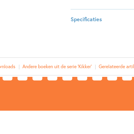
Specificaties
Leeftijdsindicatie:
0 - 6 ja
ISBN:
978902
NUR:
273
Type:
Hardco
wnloads
Andere boeken uit de serie 'Kikker'
Gerelateerde arti
Auteur(s):
Max Vel
Prijs:
16
,
99
Aantal pagina's:
32
Uitgever:
Leopol
Verschijningsdatum:
18-01-
Kenmerken van dit boek
0 – 1.5 jaar
1.5 – 3 jaar