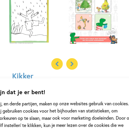
Kikker
Ken jij Kikker en zijn vriend
jn dat je er bent!
j, en derde partijen, maken op onze websites gebruik van cookies.
Haas die heel veel weet, Varkentje die zulke lekkere taarten 
j gebruiken cookies voor het bijhouden van statistieken, om
een oplossing weet, Eend, die het liefst altijd bij Kikker wil 
orkeuren op te slaan, maar ook voor marketing doeleinden. Door 
door Kikker wordt gevonden en bij hem mag wonen. Er zijn
elf instellen’ te klikken, kun je meer lezen over de cookies die we
baby's
,
peuters
en
kleuters
, ontdek alles over de wereld van 