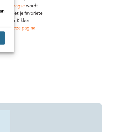
ertiendaagse
wordt
van
 zijn met je favoriete
ken over Kikker
nel op
deze pagina
.