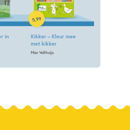
Paperback
99
,
5
r in
Kikker – Kleur mee
met kikker
Max Velthuijs