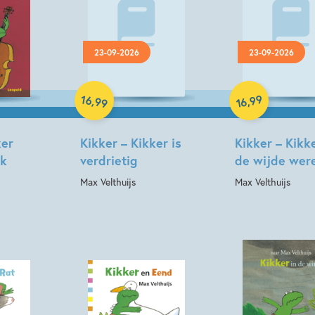
23-09-2026
23-09-2026
Hardcover
Hardcover
16
99
,
,
99
16
ker
Kikker – Kikker is
Kikker – Kikk
ek
verdrietig
de wijde wer
Max Velthuijs
Max Velthuijs