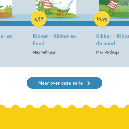
Hardcover
Hardcover
16
99
,
99
,
6
ker en
Kikker – Kikker en
Kikker – Kikke
Eend
de wind
Max Velthuijs
Max Velthuijs
Meer over deze serie