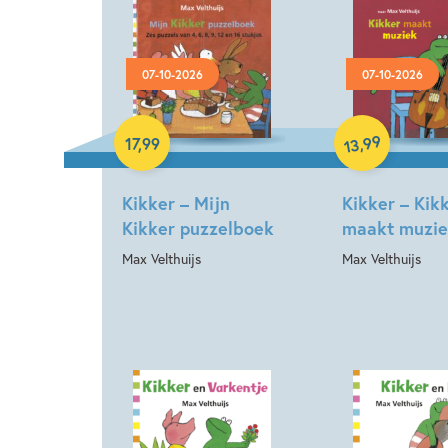
07-10-2026
07-10-2026
Hardcover
Hardcover
99
,
17
,
99
13
Kikker – Mijn
Kikker – Kik
Kikker puzzelboek
maakt muzi
Max Velthuijs
Max Velthuijs