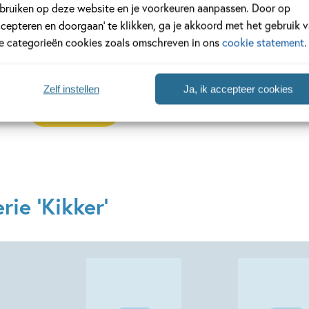
bruiken op deze website en je voorkeuren aanpassen. Door op
vriendjes op deze pagina. En wist je dat er elk jaar een
Kikk
ccepteren en doorgaan’ te klikken, ga je akkoord met het gebruik 
gehouden? Dit is hét moment om thuis of in de klas bezig te
le categorieën cookies zoals omschreven in ons
cookie statement
.
groene held! Wil je liever een kant-en-klaar pakket met boe
aanschaffen voor je school of kinderdagverblijf? Kijk dan s
Zelf instellen
Ja, ik accepteer cookies
Lees verder
ie 'Kikker'