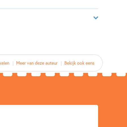
ar
5870317
ver
kelen
Meer van deze auteur
Bekijk ook eens
thuijs
d
2022
3 – 5 jaar
5 – 7 jaar