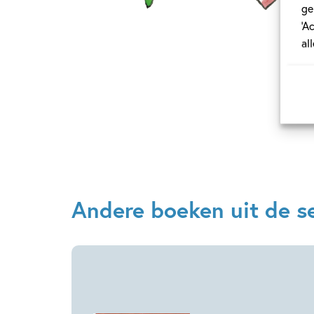
ge
‘A
al
Andere boeken uit de ser