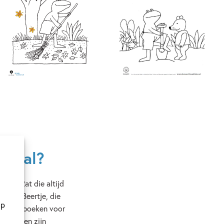
jes al?
bakt, Rat die altijd
zijn en Beertje, die
op
 Kikker-boeken voor
Kikker en zijn