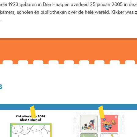
mei 1923 geboren in Den Haag en overleed 25 januari 2005 in dez
Dieren & natuur
Diversitei
amers, scholen en bibliotheken over de hele wereld. Kikker was zi
Vriendschap
Zelfvertrou
..
s