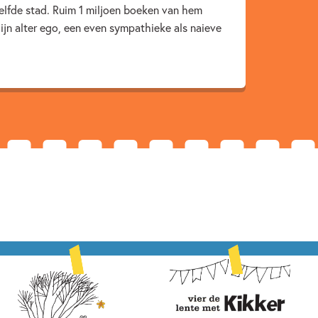
elfde stad. Ruim 1 miljoen boeken van hem
t & inclusiviteit
Prentenboeken
jn alter ego, een even sympathieke als naieve
wen & weerbaarheid
Max Velthuijs