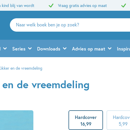
 kind blij van wordt
Vraag gratis advies op maat
Zoeken
naar
boeken,
auteurs
d
Series
Downloads
Advies op maat
Inspir
en
uitgevers
Kikker en de vreemdeling
r en de vreemdeling
Hardcover
Hardcov
16
,
99
5
,
99