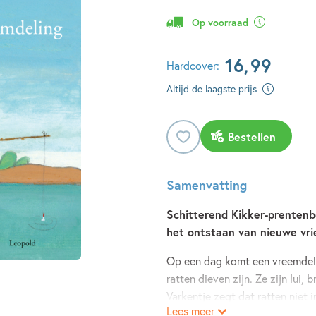
Op voorraad
16
,
99
Hardcover:
Altijd de laagste prijs
Bestellen
Samenvatting
Schitterend Kikker-prentenb
het ontstaan van nieuwe vr
Op een dag komt een vreemdel
ratten dieven zijn. Ze zijn lui,
Varkentje zegt dat ratten niet 
Lees meer
Maar Kikker besluit zelf een ki