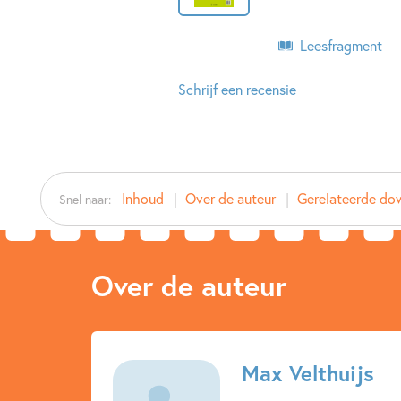
Leesfragment
Schrijf een recensie
Inhoud
Over de auteur
Gerelateerde do
Snel naar:
Over de auteur
Max Velthuijs