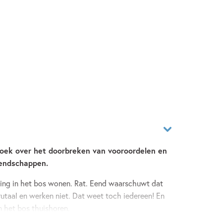
oek over het doorbreken van vooroordelen en
iendschappen.
ing in het bos wonen. Rat. Eend waarschuwt dat
 brutaal en werken niet. Dat weet toch iedereen! En
in het bos thuishoren.
jkje te gaan nemen.