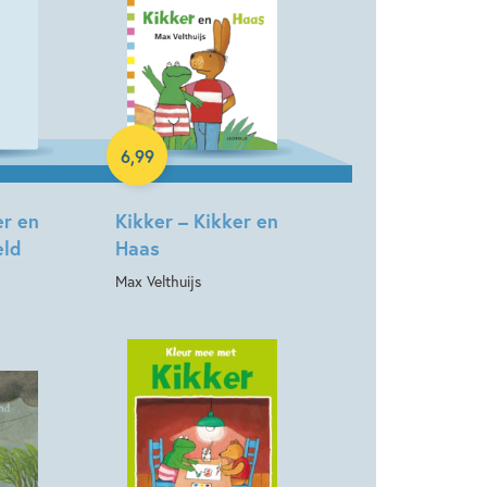
Hardcover
6
,
99
er en
Kikker – Kikker en
eld
Haas
Max Velthuijs