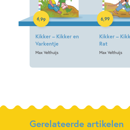
Hardcover
Hardcover
6
,
99
6
,
99
Kikker – Kikker en
Kikker – Kik
Varkentje
Rat
Max Velthuijs
Max Velthuijs
Gerelateerde artikelen