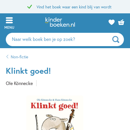
Vind het boek waar een kind blij van wordt
MENU
Zoeken
naar
boeken,
Non-fictie
auteurs
en
Klinkt goed!
uitgevers
Ole Könnecke