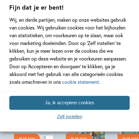
Lees meer
Lees meer
Fijn dat je er bent!
Wij, en derde partijen, maken op onze websites gebruik
van cookies. Wij gebruiken cookies voor het bijhouden
Bekijk alle artikelen
van statistieken, om voorkeuren op te slaan, maar ook
voor marketing doeleinden. Door op ‘Zelf instellen’ te
klikken, kun je meer lezen over de cookies die we
gebruiken op deze website en je voorkeuren aanpassen.
Door op ‘Accepteren en doorgaan’ te klikken, ga je
Bekijk ook eens
akkoord met het gebruik van alle categorieën cookies
zoals omschreven in ons
cookie statement
.
Ja, ik accepteer cookies
Zelf instellen
19-08-2026
19-08-2026
17-08-2026