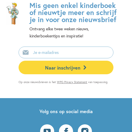
Mis geen enkel kinderboek
of nieuwtje meer en schrijf
je in voor onze nieuwsbrief
Ontvang elke twee weken nieuws,
kinderboekentips en inspiratie!
E-
mailadres
Naar inschrijven
Op onze nieuwsbrieven is het
WPG Privacy Statement
van toepassing.
Volg ons op social media