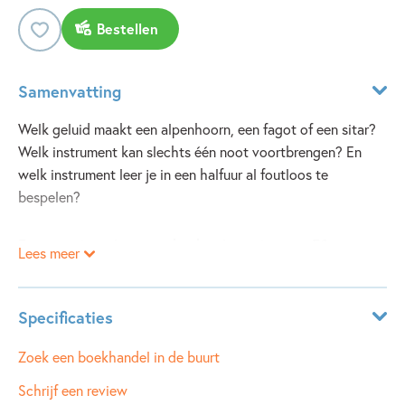
Bestellen
Samenvatting
Welk geluid maakt een alpenhoorn, een fagot of een sitar?
Welk instrument kan slechts één noot voortbrengen? En
welk instrument leer je in een halfuur al foutloos te
bespelen?
Een grappig en leerzaam boek vol weetjes over 50
Lees meer
muziekinstrumenten, van de accordeon tot de vibrafoon,
van de balalaika tot de ukelele. Je leest hoe ze zijn
gemaakt, waar ze vandaan komen en hoe je ze bespeelt.
Specificaties
Door middel van een QR code kan je van elk instrument een
ISBN:
9789045129044
Zoek een boekhandel in de buurt
voor de
NUR:
210
Schrijf een review