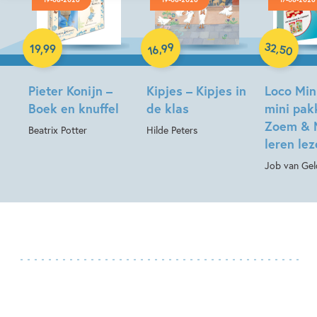
Hardcover
Hardcover
Paperback
32
99
,
,
19
,
99
50
16
Pieter Konijn –
Kipjes – Kipjes in
Loco Min
Boek en knuffel
de klas
mini pak
Zoem & 
Beatrix Potter
Hilde Peters
leren le
Job van Gel