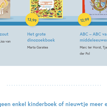
Hardcover
Hardcover
13
99
,
,
99
12
zout
Het grote
ABC – ABC va
dinozoekboek
middeleeuwe
isa van
Marta Garatea
Marc ter Horst, Tj
der Pol
geen enkel kinderboek of nieuwtje meer 