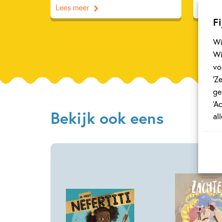
Lees meer
Lees m
Fi
Wi
Wi
vo
‘Z
ge
‘A
Bekijk ook eens
al