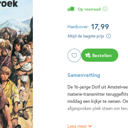
Op voorraad
17
,
99
Hardcover:
Altijd de laagste prijs
Bestellen
Samenvatting
De 16-jarige Dolf uit Amstelvee
materie-transmitter teruggefl
middag een kijkje te nemen. Om
afgesproken plek staan om teru
Maar door een foute berekening 
Lees meer