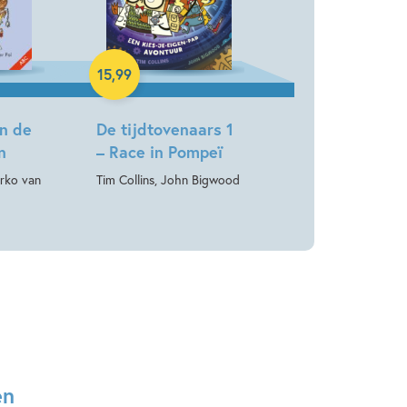
Hardcover
15
,
99
n de
De tijdtovenaars 1
n
– Race in Pompeï
arko van
Tim Collins, John Bigwood
en