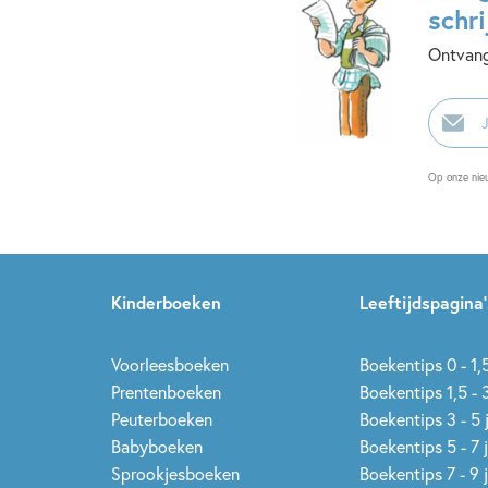
schri
Ontvang
E-
mailadr
Op onze nie
Kinderboeken
Leeftijdspagina’
Voorleesboeken
Boekentips 0 - 1,5
Prentenboeken
Boekentips 1,5 - 3
Peuterboeken
Boekentips 3 - 5 
Babyboeken
Boekentips 5 - 7 
Sprookjesboeken
Boekentips 7 - 9 