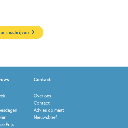
ar inschrijven
ieuws
Contact
eek
Over ons
Contact
leesdagen
Advies op maat
elen
Nieuwsbrief
se Prijs