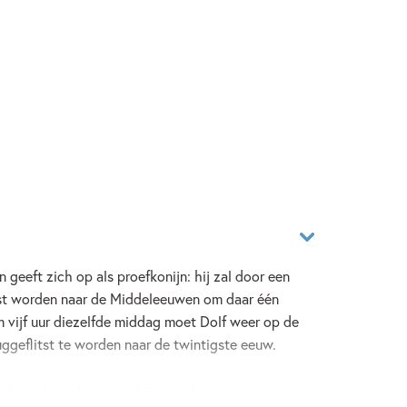
n geeft zich op als proefkonijn: hij zal door een
itst worden naar de Middeleeuwen om daar één
 vijf uur diezelfde middag moet Dolf weer op de
ggeflitst te worden naar de twintigste eeuw.
komt hij in het jaar 1212 terecht in een