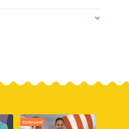
 riddertoernooi dat hij zo graag wilde bijwonen. En
p de afgesproken plek te staan. Moet Dolf nu voor
0691670
ver
eckman
aat B.V., Uitgeverij
2025
man
Kinderpanel