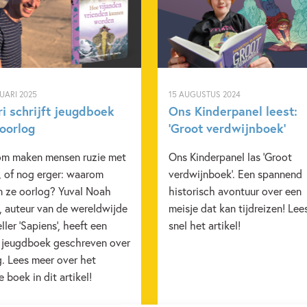
UARI 2025
15 AUGUSTUS 2024
i schrijft jeugdboek
Ons Kinderpanel leest:
 oorlog
‘Groot verdwijnboek’
m maken mensen ruzie met
Ons Kinderpanel las 'Groot
, of nog erger: waarom
verdwijnboek'. Een spannend
n ze oorlog? Yuval Noah
historisch avontuur over een
, auteur van de wereldwijde
meisje dat kan tijdreizen! Lee
ller 'Sapiens', heeft een
snel het artikel!
 jeugdboek geschreven over
. Lees meer over het
 boek in dit artikel!