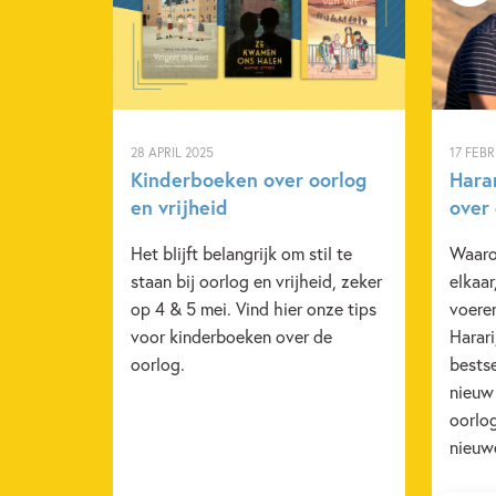
28 APRIL 2025
17 FEBR
Kinderboeken over oorlog
Harar
en vrijheid
over
Het blijft belangrijk om stil te
Waaro
staan bij oorlog en vrijheid, zeker
elkaar
op 4 & 5 mei. Vind hier onze tips
voere
voor kinderboeken over de
Harari
oorlog.
bestse
nieuw
oorlog
nieuwe