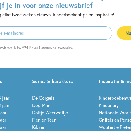
jf je in voor onze nieuwsbrief
 elke twee weken nieuws, kinderboekentips en inspiratie!
Na
es
uwsbrieven is het
WPG Privacy Statement
van toepassing.
s
Series & karakters
Inspiratie & n
 jaar
De Gorgels
Kinderboekenw
 jaar
Dog Man
Kinderjury
jaar
Dolfje Weerwolfje
Nationale Voor
jaar
Fien en Teun
Griffels en Pens
jaar
Kikker
Woutertje Pieter