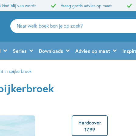
 kind blij van wordt
Vraag gratis advies op maat
Zoeken
naar
boeken,
auteurs
d
Series
Downloads
Advies op maat
Inspir
en
uitgevers
ht in spijkerbroek
pijkerbroek
Hardcover
17
,
99