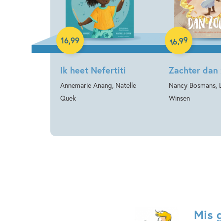
Hardcover
Hardcover
99
,
16
,
99
16
Ik heet Nefertiti
Zachter dan 
Annemarie Anang, Natelle
Nancy Bosmans, L
Quek
Winsen
Mis 