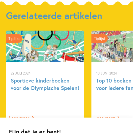
Aantal pagina's:
128
Uitgever:
Usborne Publishers
Gerelateerde artikelen
Verschijningsdatum:
09-03-2021
Kenmerken van dit boek
Tiplijst
Tiplijst
Dagelijks leven
Sport
22 JULI 2024
13 JUNI 2024
Sportieve kinderboeken
Top 10 boeken 
voor de Olympische Spelen!
voor iedere fa
Lees meer
Lees meer
Fijn dat je er bent!