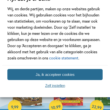
Bekijk alle artikelen
Wij, en derde partijen, maken op onze websites gebruik
van cookies. Wij gebruiken cookies voor het bijhouden
van statistieken, om voorkeuren op te slaan, maar ook
voor marketing doeleinden. Door op ‘Zelf instellen’ te
klikken, kun je meer lezen over de cookies die we
gebruiken op deze website en je voorkeuren aanpassen.
Bekijk ook eens
Door op ‘Accepteren en doorgaan’ te klikken, ga je
akkoord met het gebruik van alle categorieën cookies
zoals omschreven in ons
cookie statement
.
Ja, ik accepteer cookies
Zelf instellen
Hardcover
Hardcover
Hardcover
22
99
,
,
9
,
99
99
10