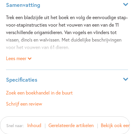
Samenvatting
Trek een bladzijde uit het boek en volg de eenvoudige stap-
voor-stapinstructies voor het vouwen van een van de 11
verschillende origamidieren. Van vogels en vlinders tot
vissen, dino’s en walvissen. Met duidelijke beschrijvingen
voor het vouwen van 61 dieren.
Lees meer
Specificaties
ISBN:
9781474995245
Zoek een boekhandel in de buurt
NUR:
229
Schrijf een review
Type:
Paperback
Auteur(s):
Inhoud
Gerelateerde artikelen
Bekijk ook eens
Snel naar:
Prijs:
9
,
50