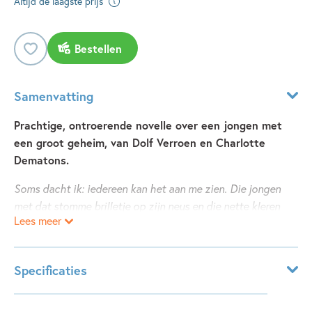
Altijd de laagste prijs
Bestellen
Samenvatting
Prachtige, ontroerende novelle over een jongen met
een groot geheim, van Dolf Verroen en Charlotte
Dematons.
Soms dacht ik: iedereen kan het aan me zien. Die jongen
met dat stomme brilletje op zijn neus en die nette kleren
Lees meer
aan, die is niet normaal hoor.
1947. Victor weet het al heel lang: hij houdt van jongens.
Specificaties
Hij durft er met niemand over te praten. Niet met zijn vader
en moeder, niet met meester Maas en helemaal niet met zijn
Leeftijdsindicatie:
9 - 12 jaar
klasgenoten. Totdat een meisje uit zijn klas verliefd op hem