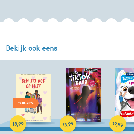
Bekijk ook eens
19-08-2026
Hardcover
Hardcover
99
19
,
,
18
,
99
99
13
Hardcover