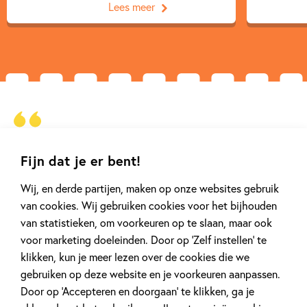
Lees meer
‘Verroen is nog lang niet klaar met
‘Mooi tijdsdocument met prachtige
‘Verroen is nog lang niet klaar met
Fijn dat je er bent!
schrijven. En dat is maar goed ook,
jongensplaatjes en fijnpijnlijke scènes.’ –
schrijven. En dat is maar goed ook,
als
Wij, en derde partijen, maken op onze websites gebruik
anders was dit mooie tijdsdocument er
Pjotr van Lenteren
voorlopig hoogtepunt.’ – Het Parool
anders was dit mooie tijdsdocument er
van cookies. Wij gebruiken cookies voor het bijhouden
niet geweest.’ – WINQ
niet geweest.’ – WINQ
van statistieken, om voorkeuren op te slaan, maar ook
voor marketing doeleinden. Door op ‘Zelf instellen’ te
klikken, kun je meer lezen over de cookies die we
gebruiken op deze website en je voorkeuren aanpassen.
Door op ‘Accepteren en doorgaan’ te klikken, ga je