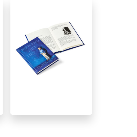
Zelfvertrouwen & weerbaarheid
Dolf Verroen
Charlotte Dematons