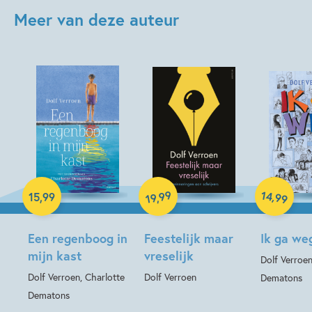
Meer van deze auteur
Paperback
Hardcover
Hardcover
14
99
,
15
,
99
,
99
19
Een regenboog in
Feestelijk maar
Ik ga we
mijn kast
vreselijk
Dolf Verroen
Dolf Verroen, Charlotte
Dolf Verroen
Dematons
Dematons