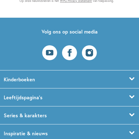
Op onze nieuwsbrieven is het
WPG Privacy Statement
van toepassing.
Volg ons op social media
Kinderboeken
Voorleesboeken
Leeftijdspagina’s
Prentenboeken
Boekentips 0 - 1,5 jaar
Series & karakters
Peuterboeken
Boekentips 1,5 - 3 jaar
De Gorgels
Inspiratie & nieuws
Babyboeken