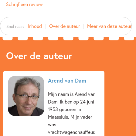
Type:
E-book
Schrijf een review
Auteur(s):
Arend van Dam
Prijs:
4
,
99
Inhoud
Over de auteur
Meer van deze auteur
Snel naar:
Aantal pagina's:
112
Uitgever:
Leopold
Verschijningsdatum:
27-08-2009
Over de auteur
Kenmerken van dit boek
Arend van Dam
Arend van Dam
Mijn naam is Arend van
Dam. Ik ben op 24 juni
1953 geboren in
Maassluis. Mijn vader
was
vrachtwagenchauffeur.