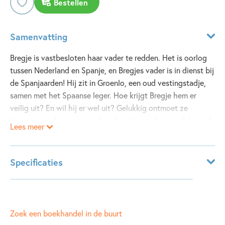
Bestellen
Samenvatting
Bregje is vastbesloten haar vader te redden. Het is oorlog
tussen Nederland en Spanje, en Bregjes vader is in dienst bij
de Spanjaarden! Hij zit in Groenlo, een oud vestingstadje,
samen met het Spaanse leger. Hoe krijgt Bregje hem er
veilig uit? En wil hij er wel uit? Gelukkig ontmoet ze
Harmen, een boerenzoon die alle sluippaadjes rond de stad
Lees meer
precies kent. Samen gaan ze op zoek naar Bregjes vader,
terwijl de kogels hen om de oren vliegen. Bregje heeft echt
bestaan. Ze was een kleine held in de Tachtigjarige Oorlog.
Specificaties
Veel dingen die je in dit verhaal leest, kun je nog steeds
zien in Groenlo. Er is zelfs een speciale fietsroute waarmee
Leeftijdsindicatie:
9 - 12 jaar
je langs alle plekken komt waar Bregje en Harmen zijn
ISBN:
9789025853709
geweest.
NUR:
Zoek een boekhandel in de buurt
282