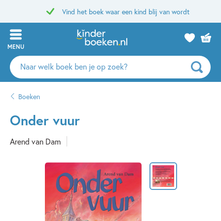
Vind het boek waar een kind blij van wordt
MENU
Zoeken
naar
boeken,
Boeken
auteurs
en
Onder vuur
uitgevers
Arend van Dam