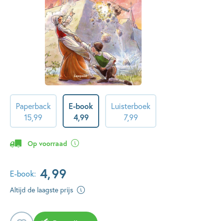
Paperback
E-book
Luisterboek
15
,
99
4
,
99
7
,
99
Op voorraad
4
,
99
E-book:
Altijd de laagste prijs