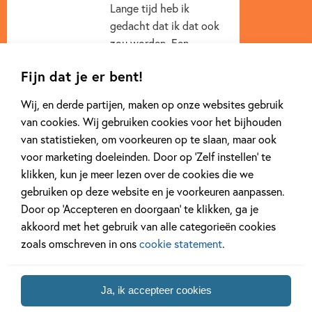
Lange tijd heb ik
gedacht dat ik dat ook
zou worden. Een
vrachtwagenchauffeur is
Fijn dat je er bent!
een...
Wij, en derde partijen, maken op onze websites gebruik
Lees meer
van cookies. Wij gebruiken cookies voor het bijhouden
van statistieken, om voorkeuren op te slaan, maar ook
voor marketing doeleinden. Door op ‘Zelf instellen’ te
klikken, kun je meer lezen over de cookies die we
gebruiken op deze website en je voorkeuren aanpassen.
Door op ‘Accepteren en doorgaan’ te klikken, ga je
akkoord met het gebruik van alle categorieën cookies
zoals omschreven in ons
cookie statement
.
Meer van deze auteur
Ja, ik accepteer cookies