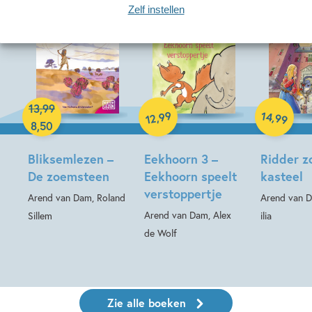
Zelf instellen
Hardcover
Hardcover
13
,
99
Hardcover
99
14
,
,
99
12
8
,
50
Bliksemlezen –
Eekhoorn 3 –
Ridder z
De zoemsteen
Eekhoorn speelt
kasteel
verstoppertje
Arend van Dam, Roland
Arend van D
Arend van Dam, Alex
Sillem
ilia
de Wolf
Zie alle boeken