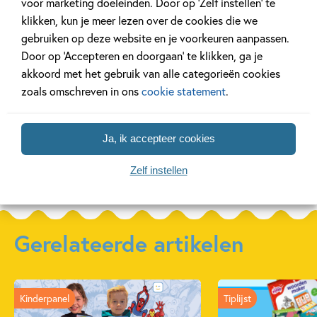
voor marketing doeleinden. Door op ‘Zelf instellen’ te
ik lees
ik lees
ik lees
klikken, kun je meer lezen over de cookies die we
informatief –
informatief – ik
informati
gebruiken op deze website en je voorkeuren aanpassen.
kijk, dit is mijn
wil een pup
en mijn l
Door op ‘Accepteren en doorgaan’ te klikken, ga je
huis!
Anna Woltz, Els van
akkoord met het gebruik van alle categorieën cookies
Elisa van Spronsen,
Egeraat
zoals omschreven in ons
cookie statement
.
Margreet de Heer
Ja, ik accepteer cookies
Meer over deze serie
Zelf instellen
Gerelateerde artikelen
Kinderpanel
Tiplijst