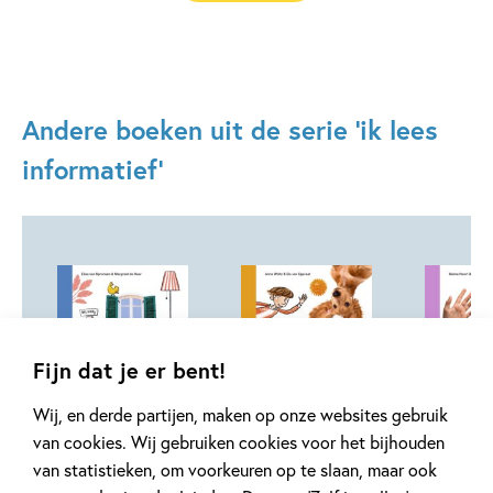
Andere boeken uit de serie 'ik lees
informatief'
Fijn dat je er bent!
02-11-2026
02-11-2026
02-11-2026
Hardcover
Wij, en derde partijen, maken op onze websites gebruik
99
12
Hardcover
van cookies. Wij gebruiken cookies voor het bijhouden
,
,
12
,
99
99
12
Hardcover
van statistieken, om voorkeuren op te slaan, maar ook