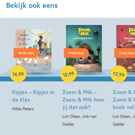
Bekijk ook eens
19-08-2026
17-08-2026
17-08-2026
Hardcover
99
12
,
,
16
,
99
99
12
Hardcover
Hardcover
Kipjes – Kipjes in
Zoem & Mik –
Zoem & 
de klas
Zoem & Mik hoor
Zoem & 
jij dat ook?
boek vol
Hilde Peters
Lot Olsen, Job van
Lot Olsen, 
Gelder
Gelder