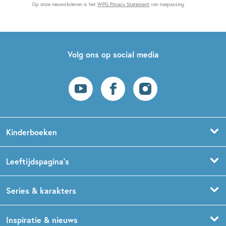
Op onze nieuwsbrieven is het
WPG Privacy Statement
van toepassing.
Volg ons op social media
Kinderboeken
Voorleesboeken
Leeftijdspagina’s
Prentenboeken
Boekentips 0 - 1,5 jaar
Series & karakters
Peuterboeken
Boekentips 1,5 - 3 jaar
De Gorgels
Inspiratie & nieuws
Babyboeken