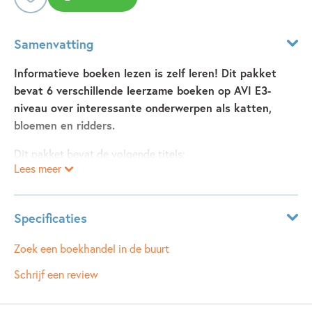
Samenvatting
Informatieve boeken lezen is zelf leren! Dit pakket
bevat 6 verschillende leerzame boeken op AVI E3-
niveau over interessante onderwerpen als katten,
bloemen en ridders.
Dit pakket bevat de volgende titels:
Lees meer
• Dat is een kat
• Blij met bloemen!
Specificaties
• Het is feest!
• Heel veel huizen
Leeftijdsindicatie:
6 - 7 jaar
Zoek een boekhandel in de buurt
• Tijd voor ridders
ISBN:
9789048756735
Schrijf een review
• Ik maak het zelf!
NUR:
287
Type:
Samengesteld pakket
De serie
ik lees informatief
wisselt interessante informatie