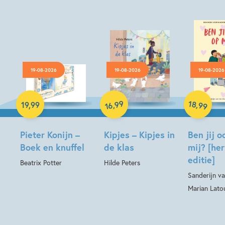
19-08-2026
19-08-2026
19-08-2026
Hardcover
Hardcover
Hardcover
99
18
,
,
19
,
99
99
16
Pieter Konijn –
Kipjes – Kipjes in
Ben jij o
Boek en knuffel
de klas
mij? [he
editie]
Beatrix Potter
Hilde Peters
Sanderijn va
Marian Lato