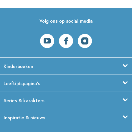
Volg ons op social media
Kinderboeken
Voorleesboeken
Leeftijdspagina’s
Prentenboeken
Boekentips 0 - 1,5 jaar
Series & karakters
Peuterboeken
Boekentips 1,5 - 3 jaar
De Gorgels
Inspiratie & nieuws
Babyboeken
Boekentips 3 - 5 jaar
Dog Man
Kinderboekenweek