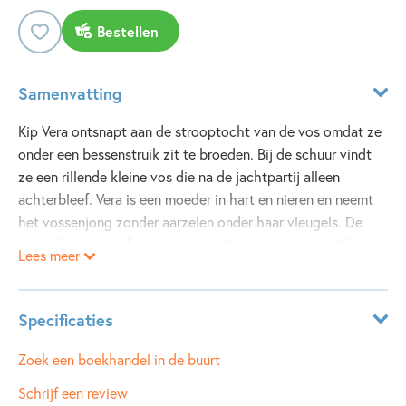
Bestellen
Samenvatting
Kip Vera ontsnapt aan de strooptocht van de vos omdat ze
onder een bessenstruik zit te broeden. Bij de schuur vindt
ze een rillende kleine vos die na de jachtpartij alleen
achterbleef. Vera is een moeder in hart en nieren en neemt
het vossenjong zonder aarzelen onder haar vleugels. De
eieren komen uit, het welpje groeit op en stoeit vrolijk met
Lees meer
de kuikens. Maar de andere kippen voelen zich helemaal
niet veilig met dat roversjong op de boerderij.
Specificaties
ISBN:
9789045129839
Zoek een boekhandel in de buurt
NUR:
282
Schrijf een review