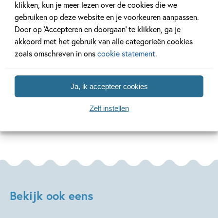
klikken, kun je meer lezen over de cookies die we
30 JUNI 2026
2 JUNI 2026
gebruiken op deze website en je voorkeuren aanpassen.
Beatrix Potter 160 jaar!
De allerleukst
Door op ‘Accepteren en doorgaan’ te klikken, ga je
Vaderdag!
akkoord met het gebruik van alle categorieën cookies
zoals omschreven in ons
cookie statement
.
Lees meer
Lees meer
Ja, ik accepteer cookies
Zelf instellen
Bekijk alle artikelen
Bekijk ook eens