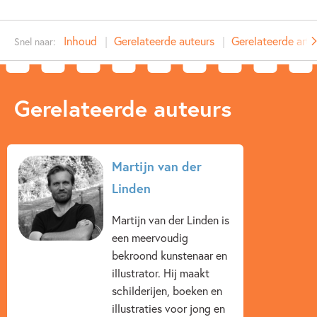
Type:
Hardcover
Auteur(s):
Jef Aerts
Inhoud
Gerelateerde auteurs
Gerelateerde arti
Snel naar:
Illustrator:
Martijn van der Linden
Prijs:
17
,
99
Aantal pagina's:
64
Gerelateerde auteurs
Uitgever:
Querido
Verschijningsdatum:
26-06-2025
Kenmerken van dit boek
Martijn van der
Linden
Dieren & natuur
Familie & gezin
Martijn van der Linden is
Martijn van der Linden
Jef Aerts
een meervoudig
bekroond kunstenaar en
illustrator. Hij maakt
schilderijen, boeken en
illustraties voor jong en