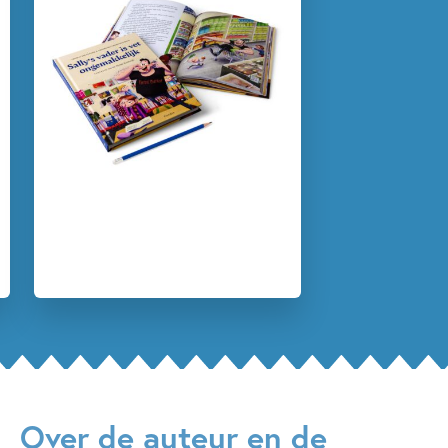
Kenmerken van dit boek
7 – 9 jaar
9 – 12 jaar
Familie & gezin
Humor
Thomas Brunstrom
Thorbjorn Christoffersen
Over de auteur en de