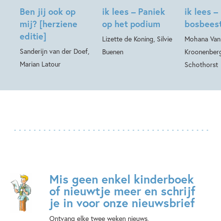
Ben jij ook op
ik lees – Paniek
ik lees –
mij? [herziene
op het podium
bosbees
editie]
Lizette de Koning, Silvie
Mohana Van
Sanderijn van der Doef,
Buenen
Kroonenberg
Marian Latour
Schothorst
Mis geen enkel kinderboek
of nieuwtje meer en schrijf
je in voor onze nieuwsbrief
Ontvang elke twee weken nieuws,