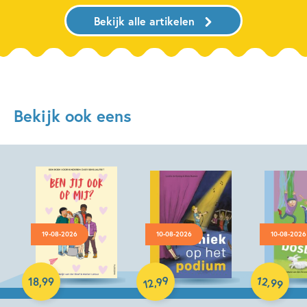
Bekijk alle artikelen
Bekijk ook eens
19-08-2026
10-08-2026
10-08-2026
Hardcover
99
12
,
,
18
,
99
99
12
Hardcover
Hardcover