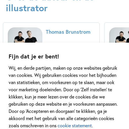
illustrator
Thomas Brunstrom
Thomas Brunstrøm
(1977) is filmrecensent,
Fijn dat je er bent!
auteur en de presentator
van een podcast over
Wij, en derde partijen, maken op onze websites gebruik
kinderen – naast een
van cookies. Wij gebruiken cookies voor het bijhouden
vader van zijn real-life
van statistieken, om voorkeuren op te slaan, maar ook
Sally en...
voor marketing doeleinden. Door op ‘Zelf instellen’ te
klikken, kun je meer lezen over de cookies die we
Lees meer
gebruiken op deze website en je voorkeuren aanpassen.
Door op ‘Accepteren en doorgaan’ te klikken, ga je
akkoord met het gebruik van alle categorieën cookies
zoals omschreven in ons
cookie statement
.