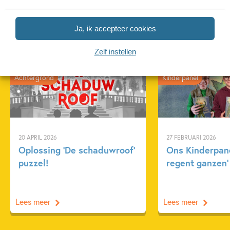
Ja, ik accepteer cookies
Gerelateerde artikelen
Zelf instellen
Achtergrond
Kinderpanel
20 APRIL 2026
27 FEBRUARI 2026
Oplossing ‘De schaduwroof’
Ons Kinderpane
puzzel!
regent ganzen’
Lees meer
Lees meer