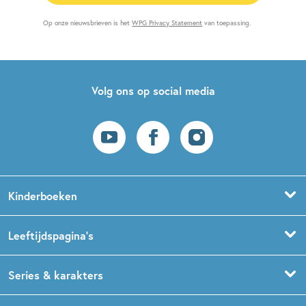
Op onze nieuwsbrieven is het
WPG Privacy Statement
van toepassing.
Volg ons op social media
Kinderboeken
Voorleesboeken
Leeftijdspagina’s
Prentenboeken
Boekentips 0 - 1,5 jaar
Series & karakters
Peuterboeken
Boekentips 1,5 - 3 jaar
De Gorgels