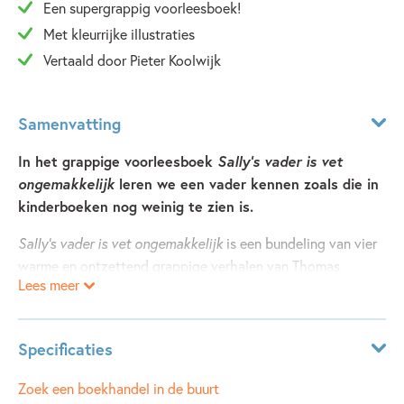
Een supergrappig voorleesboek!
Met kleurrijke illustraties
Vertaald door Pieter Koolwijk
Samenvatting
In het grappige voorleesboek
Sally’s vader is vet
ongemakkelijk
leren we een vader kennen zoals die in
kinderboeken nog weinig te zien is.
Sally’s vader is vet ongemakkelijk
is een bundeling van vier
warme en ontzettend grappige verhalen van Thomas
Lees meer
Brunstrøm. De vader van Sally kan overdrijven en fantaseren
als geen ander. Hij vertelt zulke sterke verhalen dat Sally
twijfelt of het wel waar is. Maar als Sally’s vader daarna
Specificaties
gewoon de waarheid vertelt, ontdekt ze dat hij heel saai
wordt!
Leeftijdsindicatie:
7 - 10 jaar
Zoek een boekhandel in de buurt