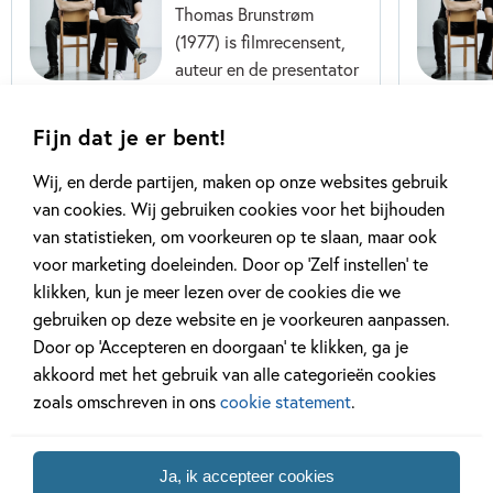
Thomas Brunstrøm
(1977) is filmrecensent,
auteur en de presentator
van een podcast over
kinderen – naast een
Fijn dat je er bent!
vader van zijn real-life
Sally en...
Wij, en derde partijen, maken op onze websites gebruik
van cookies. Wij gebruiken cookies voor het bijhouden
Lees meer
van statistieken, om voorkeuren op te slaan, maar ook
voor marketing doeleinden. Door op ‘Zelf instellen’ te
klikken, kun je meer lezen over de cookies die we
gebruiken op deze website en je voorkeuren aanpassen.
Door op ‘Accepteren en doorgaan’ te klikken, ga je
akkoord met het gebruik van alle categorieën cookies
zoals omschreven in ons
cookie statement
.
Gerelateerde artikelen
Ja, ik accepteer cookies