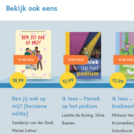
Bekijk ook eens
19-08-2026
10-08-2026
10-08-2026
Hardcover
99
12
,
,
18
,
99
99
12
Hardcover
Hardcover
Ben jij ook op
ik lees – Paniek
ik lees –
mij? [herziene
op het podium
bosbees
editie]
Lizette de Koning, Silvie
Mohana Van
Sanderijn van der Doef,
Buenen
Kroonenberg
Marian Latour
Schothorst