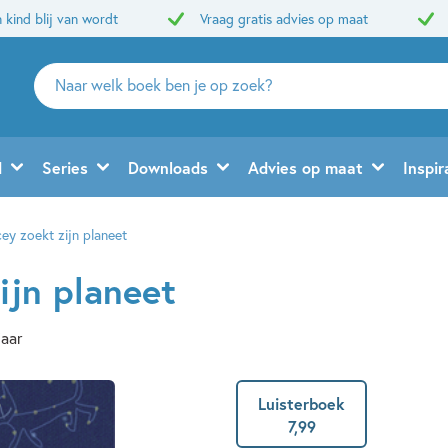
 kind blij van wordt
Vraag gratis advies op maat
Zoeken
naar
boeken,
auteurs
d
Series
Downloads
Advies op maat
Inspir
en
uitgevers
ey zoekt zijn planeet
ijn planeet
jaar
Luisterboek
7
,
99