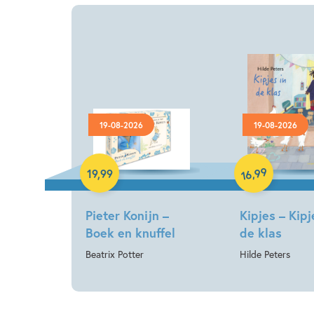
19-08-2026
19-08-2026
Hardcover
Hardcover
99
,
19
,
99
16
Pieter Konijn –
Kipjes – Kipj
Boek en knuffel
de klas
Beatrix Potter
Hilde Peters