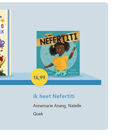
Hardcover
16
,
99
Ik heet Nefertiti
Annemarie Anang, Natelle
Quek