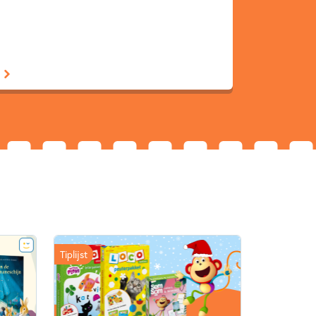
3 – 5 jaar
Actie & avontuur
eken
Voertuigen
Vriendschap
e
Tiplijst