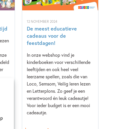
12 NOVEMBER 2024
tijd
De meest educatieve
cadeaus voor de
lezen
feestdagen!
onze
In onze webshop vind je
ndeld
kinderboeken voor verschillende
er
leeftijden en ook heel veel
leerzame spellen, zoals die van
Loco, Semsom, Veilig leren lezen
en Letterplons. Zo geef je een
verantwoord én leuk cadeautje!
Voor ieder budget is er een mooi
cadeautje.
op