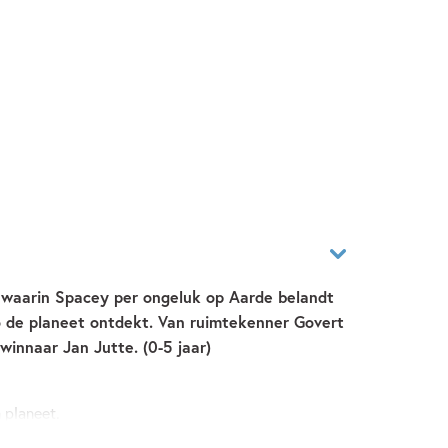
k waarin Spacey per ongeluk op Aarde belandt
 de planeet ontdekt. Van ruimtekenner Govert
winnaar Jan Jutte. (0-5 jaar)
n planeet.
tmoet pinguïn Ponko.