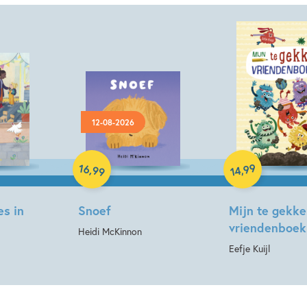
12-08-2026
Hardcover
Hardcover
16
99
,
,
99
14
es in
Snoef
Mijn te gekke
vriendenboek
Heidi McKinnon
Eefje Kuijl