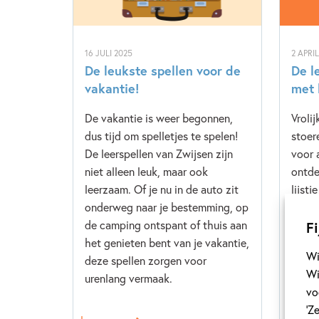
16 JULI 2025
2 APRI
De leukste spellen voor de
De l
vakantie!
met 
De vakantie is weer begonnen,
Vroli
dus tijd om spelletjes te spelen!
stoer
De leerspellen van Zwijsen zijn
voor a
niet alleen leuk, maar ook
ontde
leerzaam. Of je nu in de auto zit
lijstj
onderweg naar je bestemming, op
peute
de camping ontspant of thuis aan
muzie
Fi
het genieten bent van je vakantie,
De bo
Wi
deze spellen zorgen voor
Wi
urenlang vermaak.
vo
‘Z