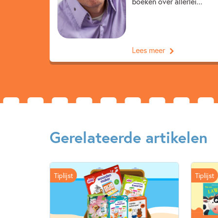
boeken over allerlei...
Lees meer
Gerelateerde artikelen
Tiplijst
Tiplijst