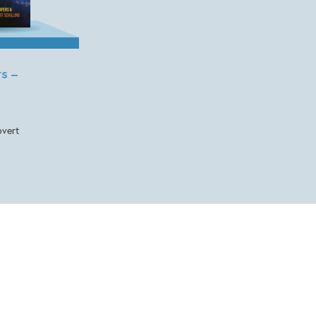
s –
overt