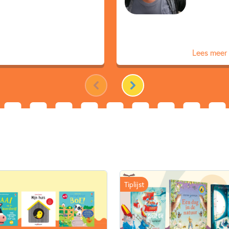
0 – 1.5 jaar
1.5 – 3 jaar
Luisterboeken
Prentenbo
Lees meer
Govert Schilling
Jan Jutt
Tiplijst