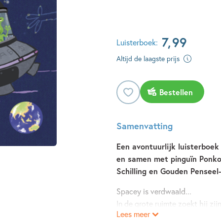
7
,
99
Luisterboek:
Altijd de laagste prijs
Bestellen
Samenvatting
Een avontuurlijk luisterboe
en samen met pinguïn Ponko
Schilling en Gouden Penseel-
Spacey is verdwaald...
In de grote ruimte zoekt hij zij
Lees meer
Hij landt op de Zuidpool en on