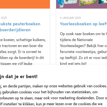
L 2025
4 JANUARI 2025
eukste peuterboeken
Voorleesboeken op leef
boerderijdieren
Op zoek naar boeken om te 
jke koeien, schattige kuikens,
tijdens de Nationale
e tractoren en een boer die
Voorleesdagen? Bekijk hier 
lles zorgt. Er is zoveel te
favoriete voorleestips, gebu
kken op de boerderij! In dit
op leeftijd. Zo zit er voor ied
e tippen we vijf leuke
kind wel iets bij!
rboeken. In zwart-wit, met
k of een pop-up. Kiekeboe!
jn dat je er bent!
erderij komt tot leven!
j, en derde partijen, maken op onze websites gebruik van cookies.
j gebruiken cookies voor het bijhouden van statistieken, om
orkeuren op te slaan, maar ook voor marketing doeleinden. Door 
elf instellen’ te klikken, kun je meer lezen over de cookies die we