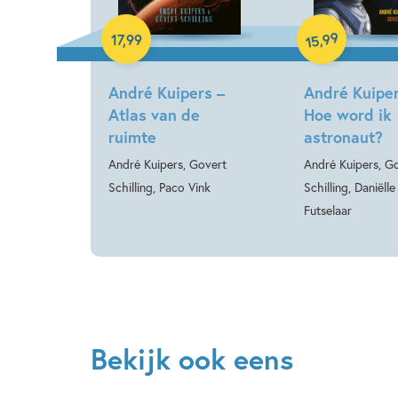
Hardcover
99
,
17
,
99
15
Hardcover
André Kuipers –
André Kuiper
Atlas van de
Hoe word ik
ruimte
astronaut?
André Kuipers, Govert
André Kuipers, G
Schilling, Paco Vink
Schilling, Daniëlle
Futselaar
Bekijk ook eens