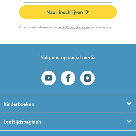
Naar inschrijven
Op onze nieuwsbrieven is het
WPG Privacy Statement
van toepassing.
Volg ons op social media
Kinderboeken
Voorleesboeken
Leeftijdspagina’s
Prentenboeken
Boekentips 0 - 1,5 jaar