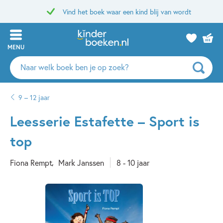
Vind het boek waar een kind blij van wordt
MENU
Zoeken
naar
boeken,
9 – 12 jaar
auteurs
en
Leesserie Estafette – Sport is
uitgevers
top
Fiona Rempt
Mark Janssen
8 - 10 jaar