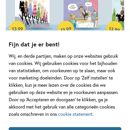
99
13
,
,
13
,
99
99
13
Hardcover
Hardcover
Hardcover
Fijn dat je er bent!
Leesserie
Leesserie
Leesseri
Estafette – Ome
Estafette – Lach
Estafett
Wij, en derde partijen, maken op onze websites gebruik
Jaap heeft zeven
smakelijk!
Beestenb
van cookies. Wij gebruiken cookies voor het bijhouden
zussen
de boer
Annemarie Bon, Andrea
van statistieken, om voorkeuren op te slaan, maar ook
Bette Westera, Jeska
Monique van
Kruis
voor marketing doeleinden. Door op ‘Zelf instellen’ te
Verstegen
Zanden, Hele
klikken, kun je meer lezen over de cookies die we
gebruiken op deze website en je voorkeuren aanpassen.
Door op ‘Accepteren en doorgaan’ te klikken, ga je
akkoord met het gebruik van alle categorieën cookies
zoals omschreven in ons
cookie statement
.
Gerelateerde artikelen