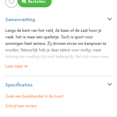
Bestellen
Samenvatting
Langs de kant van het veld, de baan of de zaal hoor je
vaak: het is maar een spelletje. Toch is sport voor
sommigen heel serieus. Zij dromen ervan om kampioen te
worden. Natuurlijk heb je daar talent voor nodig, maar
training en voeding zijn ook belangrijk. Het zijn soms maar
kleine dingen die het verschil maken tussen 'topsport' en
Lees meer
'sport is top'. Sport is TOP is een informatief boek opAVI E6
over o.a. (top)sport, records en wedstrijden.
Specificaties
Leeftijdsindicatie:
8 - 10 jaar
Zoek een boekhandel in de buurt
ISBN:
9789048733620
Schrijf een review
NUR:
229