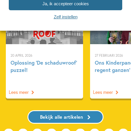
Ja, ik accepteer cookies
Zelf instellen
Achtergrond
Kinderpanel
20 APRIL 2026
27 FEBRUARI 2026
Oplossing ‘De schaduwroof’
Ons Kinderpane
puzzel!
regent ganzen’
Lees meer
Lees meer
Bekijk alle artikelen