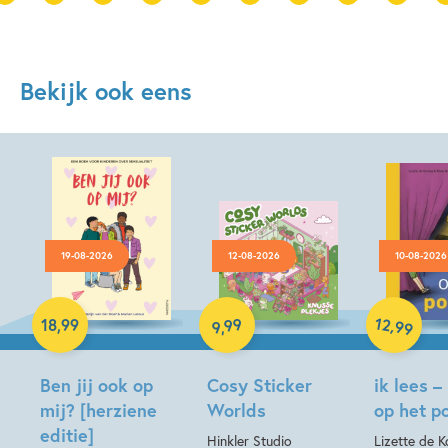
Bekijk ook eens
19-08-2026
12-08-2026
10-08-2026
Paperback
Hardcover
12
99
,
18
,
99
99
,
9
Hardcover
Ben jij ook op
Cosy Sticker
ik lees –
mij? [herziene
Worlds
op het p
editie]
Hinkler Studio
Lizette de Ko