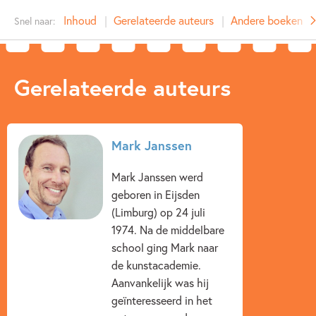
Type:
Hardcover
Inhoud
Gerelateerde auteurs
Andere boeken uit 
Snel naar:
Auteur(s):
Fiona Rempt
Illustrator:
Mark Janssen
Prijs:
14
,
99
Gerelateerde auteurs
Uitgever:
Zwijsen Uitgeverij
Verschijningsdatum:
23-05-2018
Kenmerken van dit boek
Mark Janssen
7 – 9 jaar
9 – 12 jaar
Dagelijks leven
Mark Janssen werd
geboren in Eijsden
Non-fictie
Sport
Mark Janssen
(Limburg) op 24 juli
Fiona Rempt
1974. Na de middelbare
school ging Mark naar
de kunstacademie.
Aanvankelijk was hij
geïnteresseerd in het