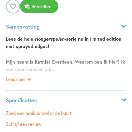
Bestellen
Samenvatting
Lees de hele
Hongerspelen
-serie nu in limited edition
met sprayed edges!
Mijn naam is Katniss Everdeen. Waarom ben ik hier? Ik
zou dood moeten zijn.
Lees meer
Katniss Everdeen overleefde tot twee keer toe de
Hongerspelen, het macabere evenement dat eens per jaar
plaatsvindt om de bevolking van Panem eraan te herinneren
Specificaties
dat er niet te tornen valt aan het dictatoriale regime. Maar
ISBN:
9789000399307
Zoek een boekhandel in de buurt
dat regime begint nu te wankelen. Rebellen nemen Katniss
NUR:
330
mee naar het grimmige District 13, waar de regering geen
Schrijf een review
vat op heeft en waar plannen worden gemaakt voor een
Type:
Hardcover