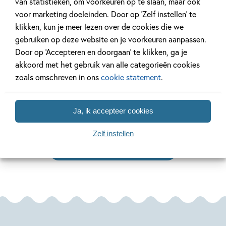
van statistieken, om voorkeuren op te slaan, maar ook
voor marketing doeleinden. Door op ‘Zelf instellen’ te
klikken, kun je meer lezen over de cookies die we
14 MEI 2025
12 MAART 2025
gebruiken op deze website en je voorkeuren aanpassen.
Interview met Erna Sassen
Ben jij al klaa
Door op ‘Accepteren en doorgaan’ te klikken, ga je
over ‘Neem een kip’
Week van het 
akkoord met het gebruik van alle categorieën cookies
zoals omschreven in ons
cookie statement
.
Lees meer
Lees meer
Ja, ik accepteer cookies
Zelf instellen
Bekijk alle artikelen