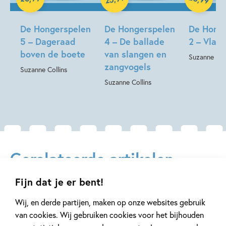
Lees alle boeken in de
Hongerspelen
-serie:
Hardcover
De Hongerspelen
De Hongerspelen
De Hongerspelen
De Hong
Vlammen
5 – Dageraad
4 – De ballade
2 – Vla
Spotgaai
boven de boete
van slangen en
Suzanne Col
De ballade van slangen en zangvogels
zangvogels
Suzanne Collins
Dageraad boven de boete
Suzanne Collins
Gerelateerde artikelen
Fijn dat je er bent!
Interview
Nieuws
Wij, en derde partijen, maken op onze websites gebruik
van cookies. Wij gebruiken cookies voor het bijhouden