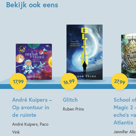
Bekijk ook eens
Paperback
Hardcover
99
27
,
,
17
,
99
99
16
Hardcover
André Kuipers –
Glitch
School o
Op avontuur in
Magic 2 
Ruben Prins
de ruimte
echo’s v
Atlantis
André Kuipers, Paco
Jennifer Ali
Vink