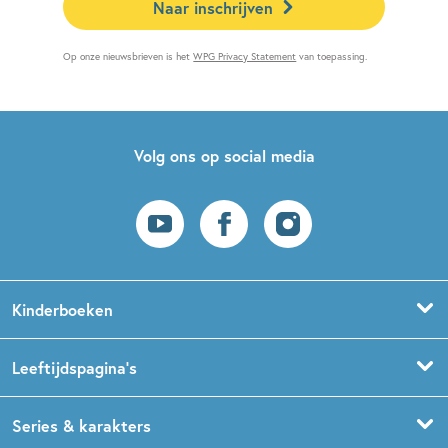
Naar inschrijven
Op onze nieuwsbrieven is het
WPG Privacy Statement
van toepassing.
Volg ons op social media
Kinderboeken
Voorleesboeken
Leeftijdspagina’s
Prentenboeken
Boekentips 0 - 1,5 jaar
Series & karakters
Peuterboeken