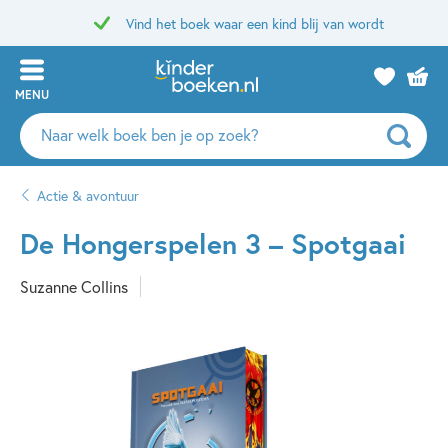
Vind het boek waar een kind blij van wordt
MENU
Zoeken
naar
boeken,
Actie & avontuur
auteurs
en
De Hongerspelen 3 – Spotgaai
uitgevers
Suzanne Collins