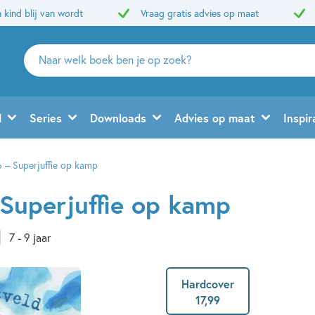
 kind blij van wordt
Vraag gratis advies op maat
Zoeken
naar
boeken,
auteurs
d
Series
Downloads
Advies op maat
Inspir
en
uitgevers
6 – Superjuffie op kamp
 Superjuffie op kamp
7 - 9 jaar
Hardcover
17
,
99