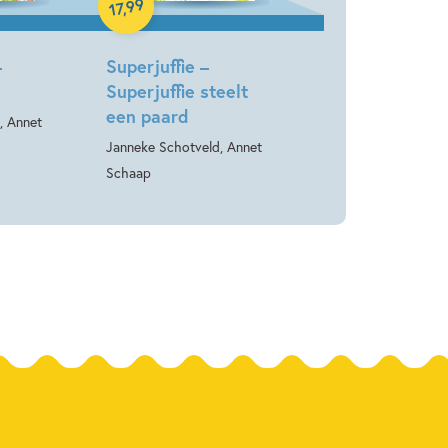
99
,
17
–
Superjuffie –
Superjuffie steelt
een paard
, Annet
Janneke Schotveld, Annet
Schaap