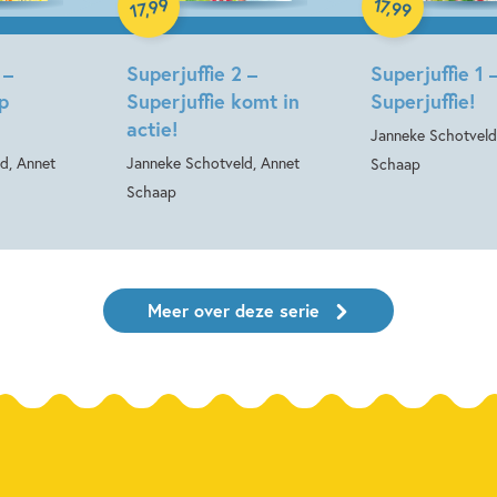
99
17
,
99
,
17
 –
Superjuffie 2 –
Superjuffie 1 
p
Superjuffie komt in
Superjuffie!
actie!
Janneke Schotveld
d, Annet
Janneke Schotveld, Annet
Schaap
Schaap
Meer over deze serie