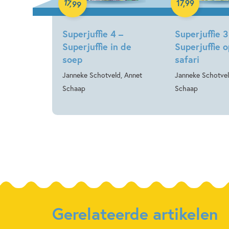
17
,
17
,
99
99
Superjuffie 4 –
Superjuffie 3
Superjuffie in de
Superjuffie o
soep
safari
Janneke Schotveld, Annet
Janneke Schotvel
Schaap
Schaap
Gerelateerde artikelen