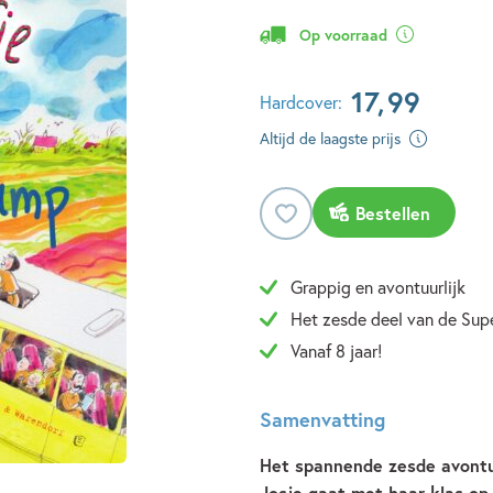
Op voorraad
17
,
99
Hardcover:
Altijd de laagste prijs
Bestellen
Grappig en avontuurlijk
Het zesde deel van de Super
Vanaf 8 jaar!
Samenvatting
Het spannende zesde avontu
Josje gaat met haar klas op 