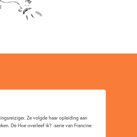
lkema & Warendorf
2025
ur
Dagelijks leven
Humor
Schaap
Janneke Schotveld
kingsreiziger. Ze volgde haar opleiding aan
ken. De Hoe overleef ik? -serie van Francine