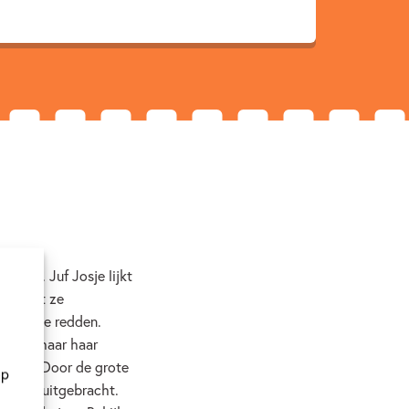
 jaar. Juf Josje lijkt
t krijgt ze
 nood te redden.
pen ze haar haar
redden? Door de grote
op
filming uitgebracht.