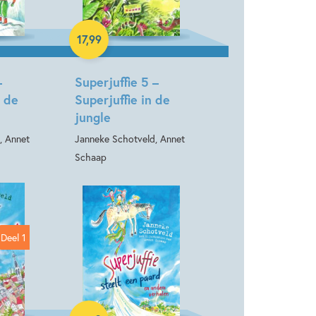
Hardcover
17
,
99
–
Superjuffie 5 –
p de
Superjuffie in de
jungle
, Annet
Janneke Schotveld, Annet
Schaap
Deel 1
Hardcover