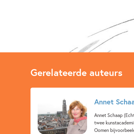
Gerelateerde auteurs
Annet Scha
Annet Schaap (Echte
twee kunstacademies
Oomen bijvoorbeeld