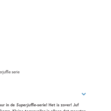
juffie serie
ur in de
Superjuffie
-serie! Het is zover! Juf
kamp. Kleine tegenvaller is alleen dat meester