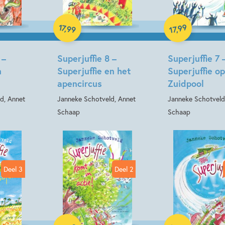
Hardcover
Hardcover
17
99
,
99
,
17
 –
Superjuffie 8 –
Superjuffie 7 
n
Superjuffie en het
Superjuffie o
apencircus
Zuidpool
d, Annet
Janneke Schotveld, Annet
Janneke Schotveld
Schaap
Schaap
Deel 3
Deel 2
Hardcover
Hardcover