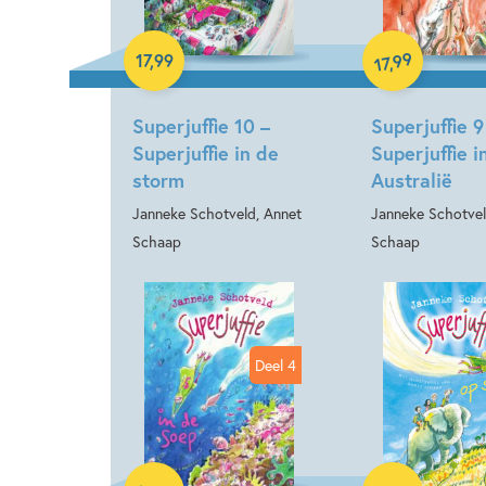
Hardcover
Hardcover
99
17
,
99
,
17
Superjuffie 10 –
Superjuffie 9
Superjuffie in de
Superjuffie i
storm
Australië
Janneke Schotveld, Annet
Janneke Schotvel
Schaap
Schaap
Deel 4
Hardcover
Hardcover