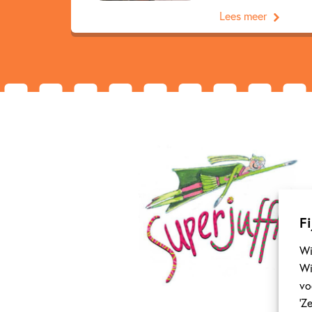
Lees meer
Fi
Wi
Wi
vo
‘Z