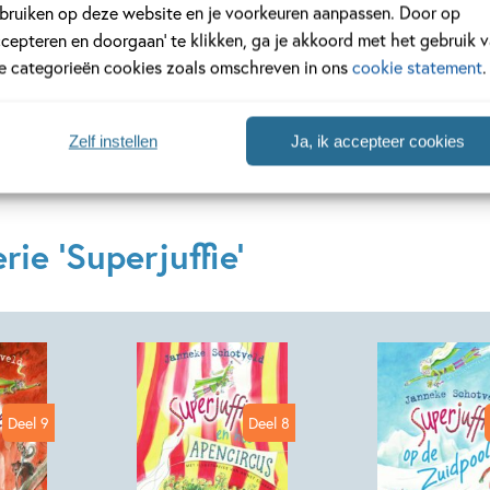
Verder won het eerste deel
Superjuffie!
in 2011 de Pluim van 
bruiken op deze website en je voorkeuren aanpassen. Door op
alle andere boeken van
Superjuffie
hieronder!
ccepteren en doorgaan’ te klikken, ga je akkoord met het gebruik 
le categorieën cookies zoals omschreven in ons
cookie statement
.
Lees verder
Zelf instellen
Ja, ik accepteer cookies
ie 'Superjuffie'
Deel 9
Deel 8