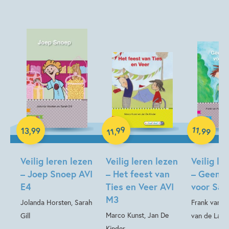
Beginnende lezer & AVI boeken
Woorden & taal
Marco Kunst
Jan De Kinder
Hardcover
Hardcover
99
11
,
13
,
99
,
99
11
Hardcover
Veilig leren lezen
Veilig leren lezen
Veilig le
– Joep Snoep AVI
– Het feest van
– Geen w
E4
Ties en Veer AVI
voor Sam
M3
Jolanda Horsten, Sarah
Frank van Pa
Marco Kunst, Jan De
Gill
van de Laar
Kinder