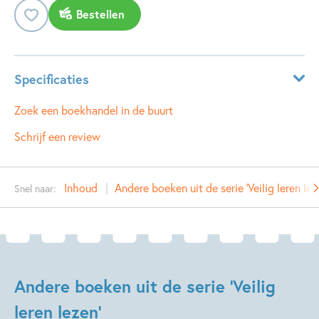
Bestellen
Specificaties
ISBN:
9789048720095
Zoek een boekhandel in de buurt
NUR:
287
Schrijf een review
Type:
Hardcover
Auteur(s):
Marco Kunst
Inhoud
Andere boeken uit de serie 'Veilig leren lez
Snel naar:
Illustrator:
Jan De Kinder
Prijs:
11
,
99
Uitgever:
Zwijsen Uitgeverij
Verschijningsdatum:
26-05-2016
Andere boeken uit de serie 'Veilig
Kenmerken van dit boek
leren lezen'