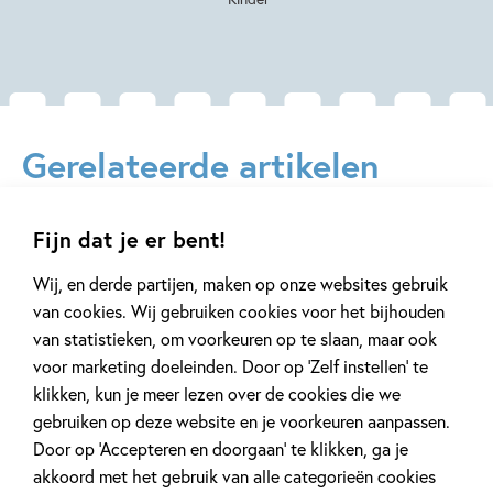
Gerelateerde artikelen
Fijn dat je er bent!
Achtergrond
Achtergrond
Wij, en derde partijen, maken op onze websites gebruik
van cookies. Wij gebruiken cookies voor het bijhouden
van statistieken, om voorkeuren op te slaan, maar ook
voor marketing doeleinden. Door op ‘Zelf instellen’ te
3 JUNI 2022
22 SEPTEMBER 2020
klikken, kun je meer lezen over de cookies die we
Leren lezen voor kleuters
Wat is AVI en 
gebruiken op deze website en je voorkeuren aanpassen.
AVI-niveau be
Door op ‘Accepteren en doorgaan’ te klikken, ga je
akkoord met het gebruik van alle categorieën cookies