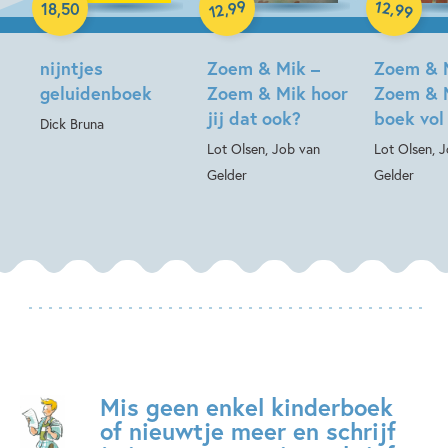
99
12
,
,
18
,
50
99
12
Hardcover
Hardcover
nijntjes
Zoem & Mik –
Zoem & 
geluidenboek
Zoem & Mik hoor
Zoem & 
jij dat ook?
boek vol
Dick Bruna
Lot Olsen, Job van
Lot Olsen, 
Gelder
Gelder
Mis geen enkel kinderboek
of nieuwtje meer en schrijf