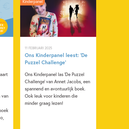
Kinderpanel
ctie & avontuur
Emoties & gevoelens
Zelfvertrouwen & weerbaarheid
11 FEBRUARI 2025
Ons Kinderpanel leest: ‘De
Puzzel Challenge’
aart
Ons Kinderpanel las 'De Puzzel
Challenge' van Annet Jacobs, een
spannend en avontuurlijk boek.
 van
Ook leuk voor kinderen die
minder graag lezen!
 boek
o,