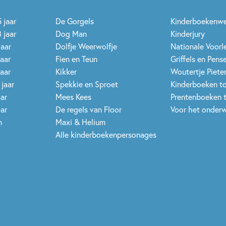
 jaar
De Gorgels
Kinderboekenw
 jaar
Dog Man
Kinderjury
jaar
Dolfje Weerwolfje
Nationale Voor
jaar
Fien en Teun
Griffels en Pens
jaar
Kikker
Woutertje Pieter
 jaar
Spekkie en Sproet
Kinderboeken t
aar
Mees Kees
Prentenboeken 
aar
De regels van Floor
Voor het onderw
n
Maxi & Helium
Alle kinderboekenpersonages