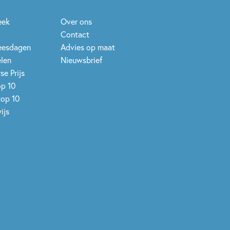
eek
Over ons
Contact
leesdagen
Advies op maat
elen
Nieuwsbrief
se Prijs
op 10
top 10
ijs