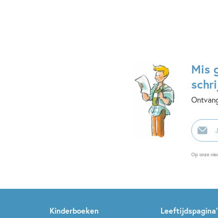
Mis 
schri
Ontvang
E-
mailadr
Op onze nie
Kinderboeken
Leeftijdspagina’