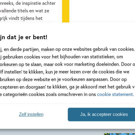
reeks, de inspiratie achter
allende titels en wat ze
rijk vindt tijdens het
ven.
jn dat je er bent!
eer
Lees meer
j, en derde partijen, maken op onze websites gebruik van cookies.
j gebruiken cookies voor het bijhouden van statistieken, om
orkeuren op te slaan, maar ook voor marketing doeleinden. Door 
Bekijk alle artikelen
elf instellen’ te klikken, kun je meer lezen over de cookies die we
bruiken op deze website en je voorkeuren aanpassen. Door op
ccepteren en doorgaan’ te klikken, ga je akkoord met het gebruik 
le categorieën cookies zoals omschreven in ons
cookie statement
.
Zelf instellen
Ja, ik accepteer cookies