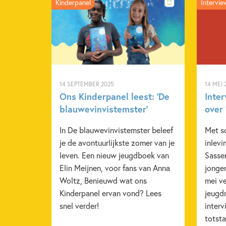
Kinderpanel
Intervie
14 SEPTEMBER 2025
14 MEI 
Ons Kinderpanel leest: ‘De
Inte
blauwevinvistemster’
over 
In De blauwevinvistemster beleef
Met s
je de avontuurlijkste zomer van je
inlev
leven. Een nieuw jeugdboek van
Sasse
Elin Meijnen, voor fans van Anna
jonger
Woltz, Benieuwd wat ons
mei v
Kinderpanel ervan vond? Lees
jeugd
snel verder!
interv
totst