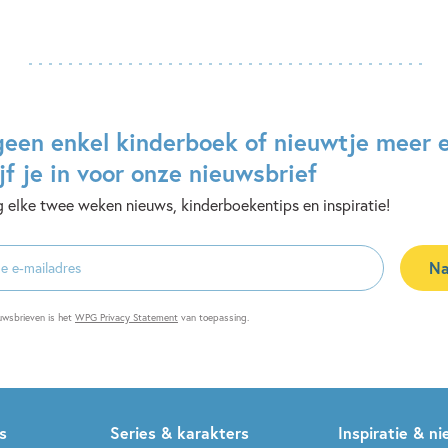
geen enkel kinderboek of nieuwtje meer 
jf je in voor onze nieuwsbrief
 elke twee weken nieuws, kinderboekentips en inspiratie!
Na
es
uwsbrieven is het
WPG Privacy Statement
van toepassing.
s
Series & karakters
Inspiratie & n