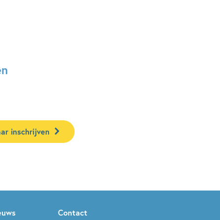
en
ar inschrijven
ieuws
Contact