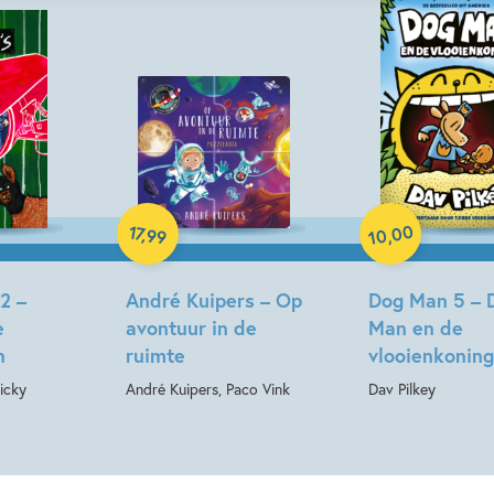
Hardcover
Paperback
00
17
,
99
,
10
2 –
André Kuipers – Op
Dog Man 5 – 
e
avontuur in de
Man en de
n
ruimte
vlooienkoning
icky
André Kuipers, Paco Vink
Dav Pilkey