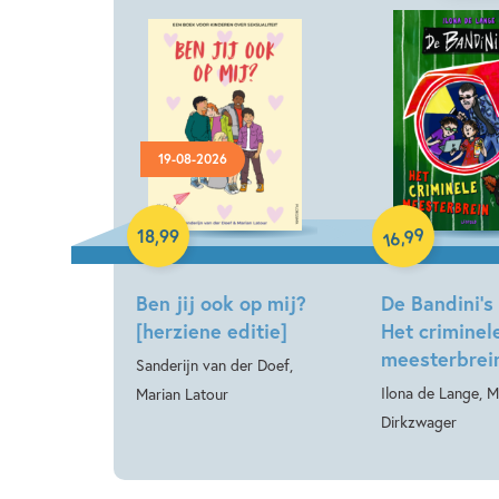
19-08-2026
Hardcover
Hardcover
99
,
18
,
99
16
Ben jij ook op mij?
De Bandini’s 
[herziene editie]
Het criminel
meesterbrei
Sanderijn van der Doef,
Ilona de Lange, M
Marian Latour
Dirkzwager