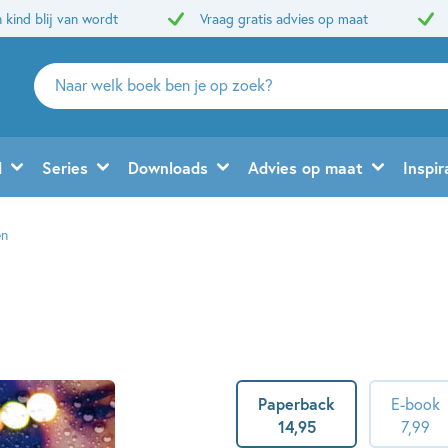
 kind blij van wordt
Vraag gratis advies op maat
Zoeken
naar
boeken,
auteurs
d
Series
Downloads
Advies op maat
Inspir
en
uitgevers
en
Paperback
E-book
14
,
95
7
,
99