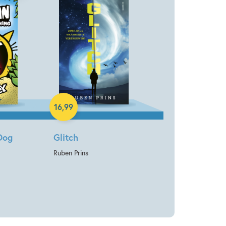
Paperback
16
,
99
Dog
Glitch
Ruben Prins