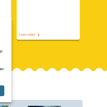
Lees meer
op
van