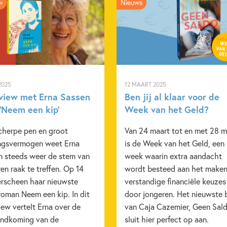
w
Nieuws
Kenmerken van dit boek
12+ jaar
15+ jaar
A
Verdriet & afscheid nemen
Elle van den Bogaart
2025
12 MAART 2025
rview met Erna Sassen
Ben jij al klaar voor de
‘Neem een kip’
Week van het Geld?
cherpe pen en groot
Van 24 maart tot en met 28 m
ingsvermogen weet Erna
is de Week van het Geld, een
n steeds weer de stem van
week waarin extra aandacht
en raak te treffen. Op 14
wordt besteed aan het maken
erscheen haar nieuwste
verstandige financiële keuzes
roman Neem een kip. In dit
door jongeren. Het nieuwste
iew vertelt Erna over de
van Caja Cazemier, Geen Sald
andkoming van de
sluit hier perfect op aan.