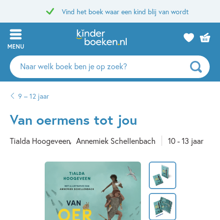
Vind het boek waar een kind blij van wordt
MENU
Zoeken
naar
boeken,
9 – 12 jaar
auteurs
en
Van oermens tot jou
uitgevers
Tialda Hoogeveen
Annemiek Schellenbach
10 - 13 jaar