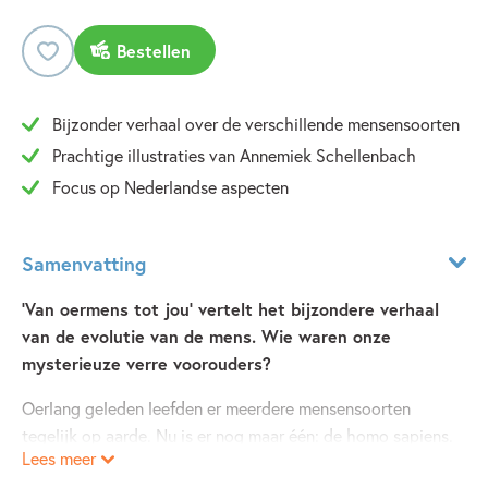
Bestellen
Bijzonder verhaal over de verschillende mensensoorten
Prachtige illustraties van Annemiek Schellenbach
Focus op Nederlandse aspecten
Samenvatting
'Van oermens tot jou' vertelt het bijzondere verhaal
van de evolutie van de mens. Wie waren onze
mysterieuze verre voorouders?
Oerlang geleden leefden er meerdere mensensoorten
tegelijk op aarde. Nu is er nog maar één: de homo sapiens.
Lees meer
Wie zijn onze mysterieuze voorouders? 'Van oermens tot