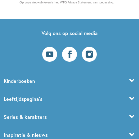
Op onze nieuwsbrieven is het
WPG Privacy Statement
van toepassing.
Volg ons op social media
Kinderboeken
Voorleesboeken
Leeftijdspagina’s
Prentenboeken
Boekentips 0 - 1,5 jaar
Series & karakters
Peuterboeken
Boekentips 1,5 - 3 jaar
De Gorgels
Inspiratie & nieuws
Babyboeken