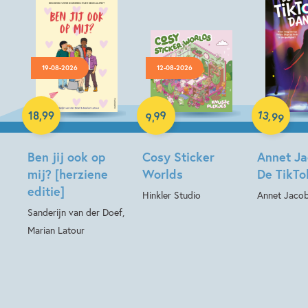
19-08-2026
12-08-2026
Paperback
Hardcover
Hardcover
13
99
,
18
,
99
99
,
9
Ben jij ook op
Cosy Sticker
Annet Ja
mij? [herziene
Worlds
De TikTo
editie]
Hinkler Studio
Annet Jaco
Sanderijn van der Doef,
Marian Latour