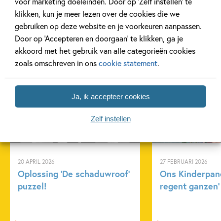
voor marketing doeleinden. Door op ‘Zelf instellen’ te
klikken, kun je meer lezen over de cookies die we
gebruiken op deze website en je voorkeuren aanpassen.
Door op ‘Accepteren en doorgaan’ te klikken, ga je
akkoord met het gebruik van alle categorieën cookies
Gerelateerde artikelen
zoals omschreven in ons
cookie statement
.
Ja, ik accepteer cookies
Achtergrond
Kinderpanel
Zelf instellen
20 APRIL 2026
27 FEBRUARI 2026
Oplossing ‘De schaduwroof’
Ons Kinderpane
puzzel!
regent ganzen’