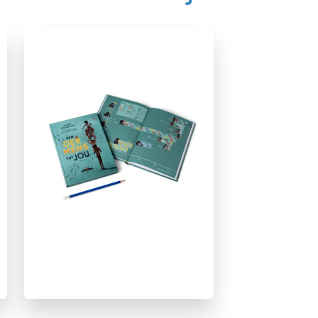
Dinosaurussen
Geschiedenis
Non-fictie
Reizen & (verre) landen
Techniek & wetenschap
Tialda Hoogeveen
Annemiek Schellenbach