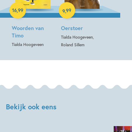
Paperback
E-book
99
16
,
99
,
9
Woorden van
Oerstoer
Timo
Tialda Hoogeveen,
Tialda Hoogeveen
Roland Sillem
Bekijk ook eens