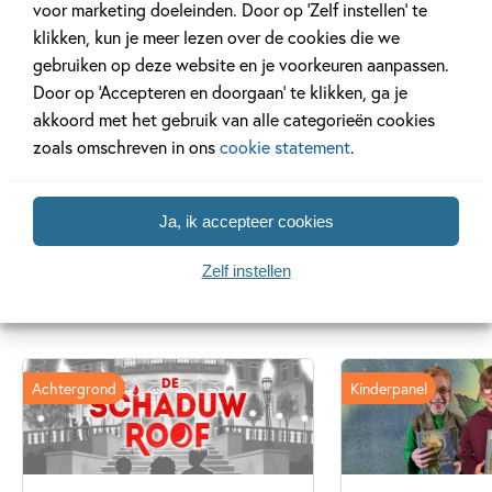
voor marketing doeleinden. Door op ‘Zelf instellen’ te
'Een boek zoals je nog nooit las. Zo
klikken, kun je meer lezen over de cookies die we
fijnzinnig. Zo liefdevol.' – Edward van de
gebruiken op deze website en je voorkeuren aanpassen.
Vendel
Door op ‘Accepteren en doorgaan’ te klikken, ga je
akkoord met het gebruik van alle categorieën cookies
zoals omschreven in ons
cookie statement
.
Ja, ik accepteer cookies
Zelf instellen
Gerelateerde artikelen
Achtergrond
Kinderpanel