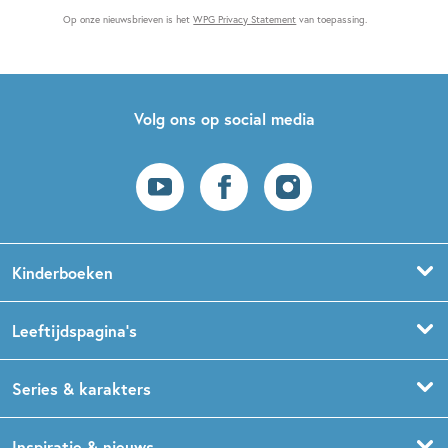
Op onze nieuwsbrieven is het
WPG Privacy Statement
van toepassing.
Volg ons op social media
Kinderboeken
Voorleesboeken
Leeftijdspagina’s
Prentenboeken
Boekentips 0 - 1,5 jaar
Series & karakters
Peuterboeken
Boekentips 1,5 - 3 jaar
De Gorgels
Inspiratie & nieuws