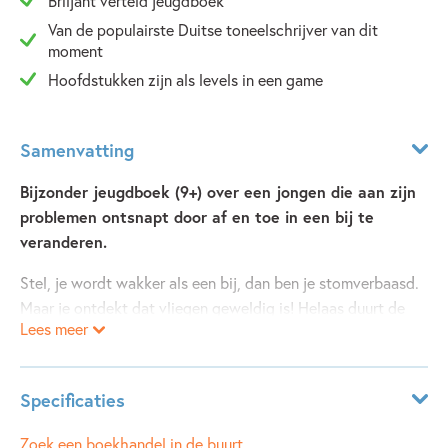
Briljant verteld jeugdboek
Van de populairste Duitse toneelschrijver van dit
moment
Hoofdstukken zijn als levels in een game
Samenvatting
Bijzonder jeugdboek (9+) over een jongen die aan zijn
problemen ontsnapt door af en toe in een bij te
veranderen.
Stel, je wordt wakker als een bij, dan ben je stomverbaasd.
Maar je ontdekt dat vliegen geweldig is! Helaas duurt de
Lees meer
betovering maar even en voor je het weet ben je weer
mens. Je bent in een soort game beland en al je problemen
zijn levels die gehaald moeten worden. Zelf naar school
Specificaties
gaan zonder je chagrijnige ouders wakker te maken: level
gehaald! Aan je boze juf ontsnappen door weer in een bij te
Leeftijdsindicatie:
10 - 13 jaar
Zoek een boekhandel in de buurt