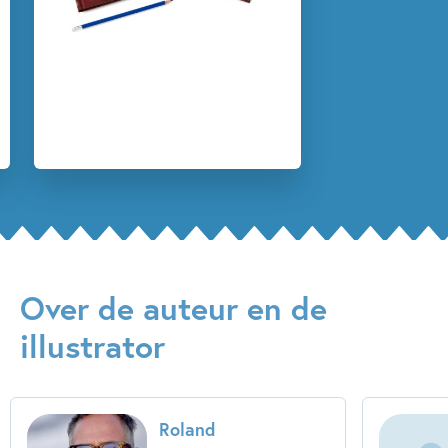
Pesten & misbruik
Roland Schimmelpfennig
Stefan Yamá Cab
Over de auteur en de
illustrator
Roland