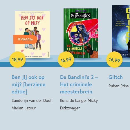
19-08-2026
Paperback
Hardcover
Hardcover
99
16
,
,
18
,
99
99
16
Ben jij ook op
De Bandini’s 2 –
Glitch
mij? [herziene
Het criminele
Ruben Prins
editie]
meesterbrein
Sanderijn van der Doef,
Ilona de Lange, Micky
Marian Latour
Dirkzwager