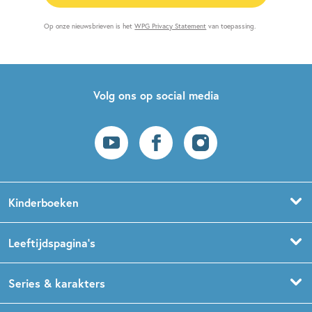
Op onze nieuwsbrieven is het
WPG Privacy Statement
van toepassing.
Volg ons op social media
Kinderboeken
Voorleesboeken
Leeftijdspagina’s
Prentenboeken
Boekentips 0 - 1,5 jaar
Series & karakters
Peuterboeken
Boekentips 1,5 - 3 jaar
De Gorgels