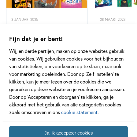
3 JANUARI 2025
28 MAART 2023
De Nationale
De Nationale
Voorleesdagen 2025
Voorleesdage
Fijn dat je er bent!
Wij, en derde partijen, maken op onze websites gebruik
Lees meer
Lees meer
van cookies. Wij gebruiken cookies voor het bijhouden
van statistieken, om voorkeuren op te slaan, maar ook
voor marketing doeleinden. Door op ‘Zelf instellen’ te
klikken, kun je meer lezen over de cookies die we
Bekijk alle artikelen
gebruiken op deze website en je voorkeuren aanpassen.
Door op ‘Accepteren en doorgaan’ te klikken, ga je
akkoord met het gebruik van alle categorieën cookies
zoals omschreven in ons
cookie statement
.
Bekijk ook eens
Ja, ik accepteer cookies