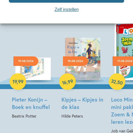
Zelf instellen
19-08-2026
19-08-2026
17-08-2026
Hardcover
Hardcover
Paperback
32
99
,
,
19
,
99
50
16
Pieter Konijn –
Kipjes – Kipjes in
Loco Min
Boek en knuffel
de klas
mini pak
Zoem & 
Beatrix Potter
Hilde Peters
leren le
Job van Gel