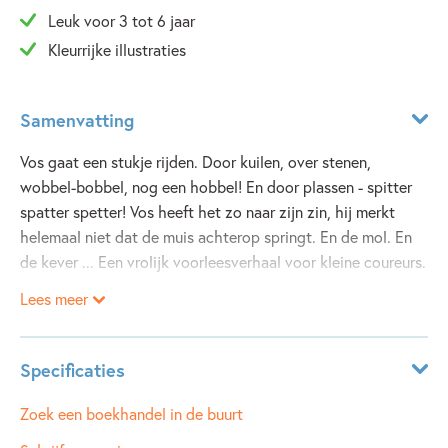
Leuk voor 3 tot 6 jaar
Kleurrijke illustraties
Samenvatting
Vos gaat een stukje rijden. Door kuilen, over stenen,
wobbel-bobbel, nog een hobbel! En door plassen - spitter
spatter spetter! Vos heeft het zo naar zijn zin, hij merkt
helemaal niet dat de muis achterop springt. En de mol. En
de kever ... Een vrolijk voorleesverhaal voor kleine coureurs.
Lees meer
Specificaties
ISBN:
9789089673435
Zoek een boekhandel in de buurt
NUR:
280