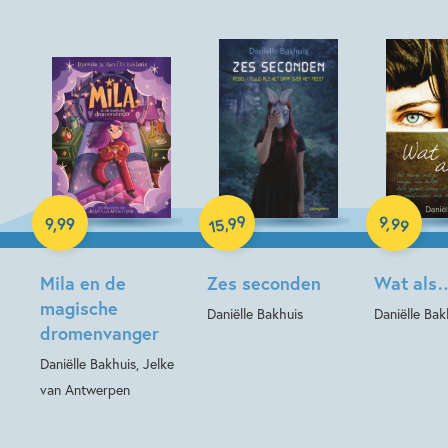
Paperback
E-book
E-book
99
9
,
99
,
9
,
99
15
Mila en de
Zes seconden
Wat als
magische
Daniëlle Bakhuis
Daniëlle Bak
dromenvanger
Daniëlle Bakhuis, Jelke
van Antwerpen