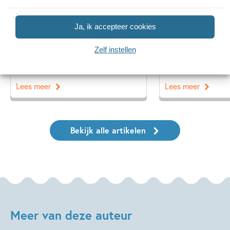
14 SEPTEMBER 2025
14 MEI 2025
Ja, ik accepteer cookies
Ons Kinderpanel leest: ‘De
Interview met
blauwevinvistemster’
over ‘Neem een
Zelf instellen
Lees meer
Lees meer
Bekijk alle artikelen
Meer van deze auteur