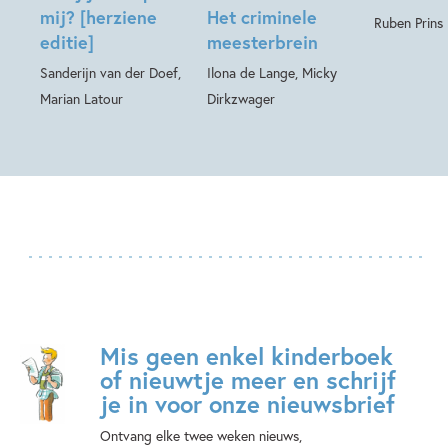
mij? [herziene
Het criminele
Ruben Prins
editie]
meesterbrein
Sanderijn van der Doef,
Ilona de Lange, Micky
Marian Latour
Dirkzwager
Mis geen enkel kinderboek
of nieuwtje meer en schrijf
je in voor onze nieuwsbrief
Ontvang elke twee weken nieuws,