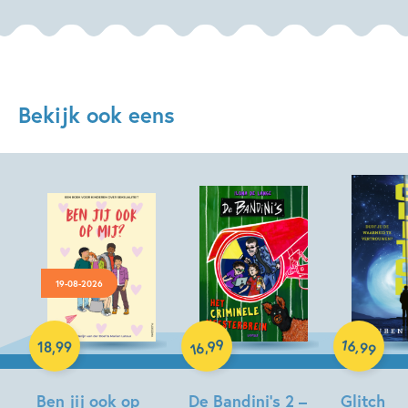
Bekijk ook eens
19-08-2026
Paperback
Hardcover
Hardcover
99
16
,
,
18
,
99
99
16
Ben jij ook op
De Bandini’s 2 –
Glitch