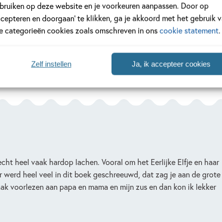
bruiken op deze website en je voorkeuren aanpassen. Door op
ccepteren en doorgaan’ te klikken, ga je akkoord met het gebruik 
 boek is anders dan de andere Dog Man-avonturen omdat er een elf
le categorieën cookies zoals omschreven in ons
cookie statement
.
Zelf instellen
Ja, ik accepteer cookies
ht heel vaak hardop lachen. Vooral om het Eerlijke Elfje en haar
r werd heel veel in dit boek geschreeuwd, dat zag je aan de grote
 vaak voorlezen aan papa en mama en mijn zus en dan kon ik lekker