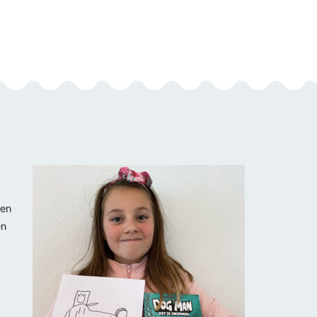
een
en