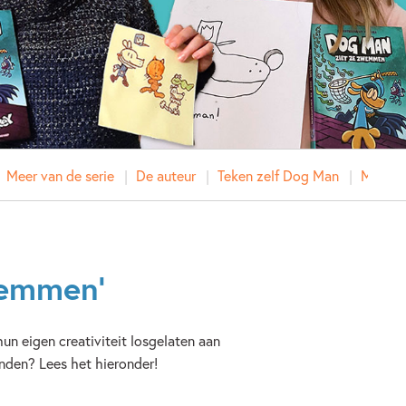
Meer van de serie
De auteur
Teken zelf Dog Man
Meer v
wemmen’
hun eigen creativiteit losgelaten aan
onden? Lees het hieronder!