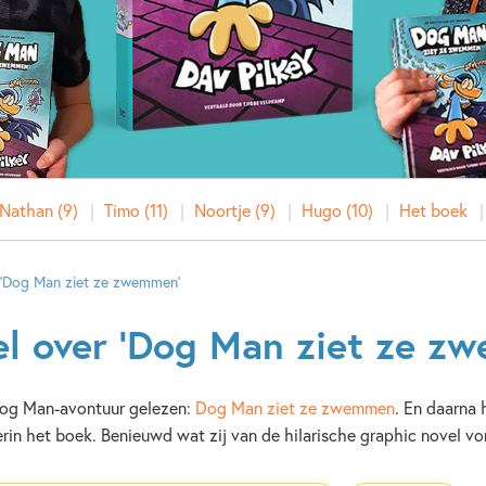
Nathan (9)
Timo (11)
Noortje (9)
Hugo (10)
Het boek
 ‘Dog Man ziet ze zwemmen’
l over ‘Dog Man ziet ze z
Dog Man-avontuur gelezen:
Dog Man ziet ze zwemmen
. En daarna 
rin het boek. Benieuwd wat zij van de hilarische graphic novel v