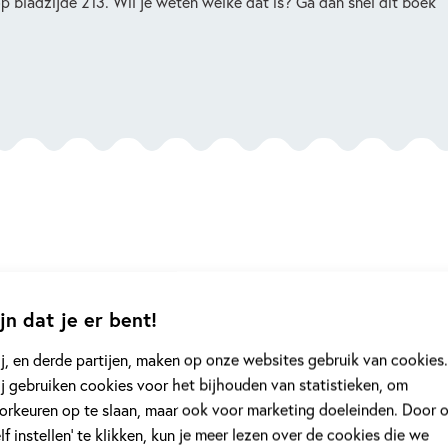
op bladzijde 213. Wil je weten welke dat is? Ga dan snel dit boek
vind het grappigste aan
Dog Man ziet ze zwemmen
dat kapitein cu
elf en opa en dan vallen cupcake en Karel op hun.
jn dat je er bent!
j, en derde partijen, maken op onze websites gebruik van cookies.
vind Dog Man en kleine Karel het leukste.
j gebruiken cookies voor het bijhouden van statistieken, om
orkeuren op te slaan, maar ook voor marketing doeleinden. Door 
tekeningen vind ik leuk en grappig. Ik vind het heel handig dat er
elf instellen’ te klikken, kun je meer lezen over de cookies die we
ekenen.