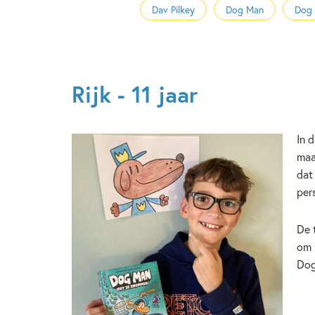
Dav Pilkey
Dog Man
Dog 
Rijk - 11 jaar
In 
maa
dat
per
De 
om 
Dog