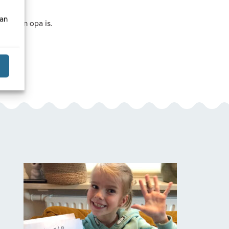
van
 en een opa is.