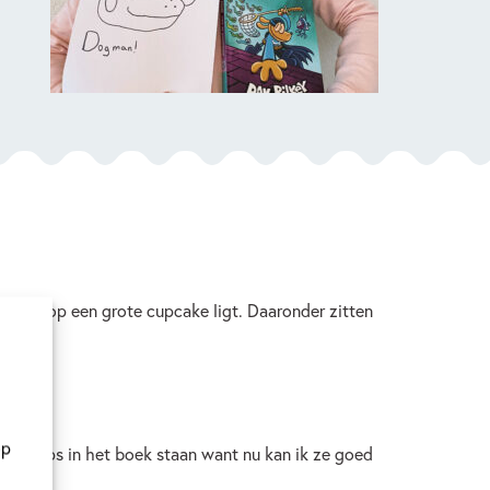
pcake op een grote cupcake ligt. Daaronder zitten
op
 tekentips in het boek staan want nu kan ik ze goed