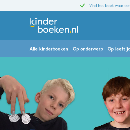
Vind het boek waar een
Alle kinderboeken
Op onderwerp
Op leeftij