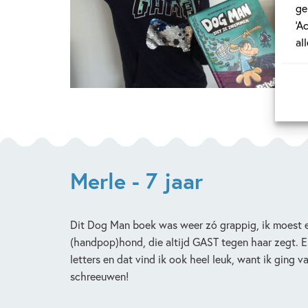
ge
‘A
Het
al
Merle - 7 jaar
Dit Dog Man boek was weer zó grappig, ik moest ec
(handpop)hond, die altijd GAST tegen haar zegt. E
letters en dat vind ik ook heel leuk, want ik ging
schreeuwen!