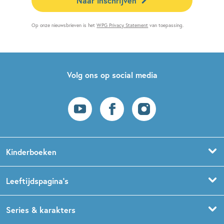
Naar inschrijven
Op onze nieuwsbrieven is het
WPG Privacy Statement
van toepassing.
Volg ons op social media
Kinderboeken
Voorleesboeken
Leeftijdspagina’s
Prentenboeken
Boekentips 0 - 1,5 jaar
Series & karakters
Peuterboeken
Boekentips 1,5 - 3 jaar