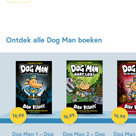
Ontdek alle Dog Man boeken
Hardcover
Hardcover
Hardcover
99
16
,
,
16
,
99
99
16
Dog Man 1 – Dog
Dog Man 2 – Dog
Dog Man 