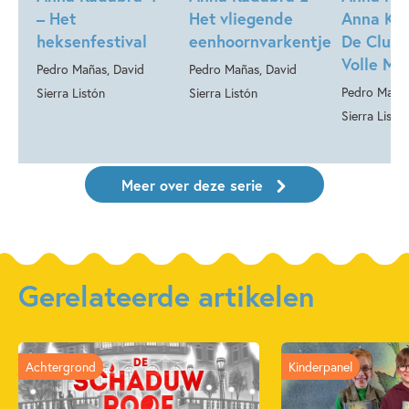
– Het
Het vliegende
Anna Ka
heksenfestival
eenhoornvarkentje
De Club 
Volle Ma
Pedro Mañas, David
Pedro Mañas, David
Pedro Mañas
Sierra Listón
Sierra Listón
Sierra Listó
Meer over deze serie
Gerelateerde artikelen
Achtergrond
Kinderpanel