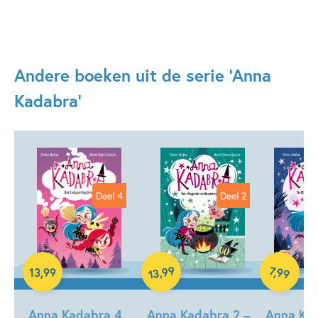
Andere boeken uit de serie 'Anna
Kadabra'
Deel 4
Deel 2
99
7
,
99
,
13
,
99
13
Hardcover
Hardcover
Hardcover
Anna Kadabra 4
Anna Kadabra 2 –
Anna Kad