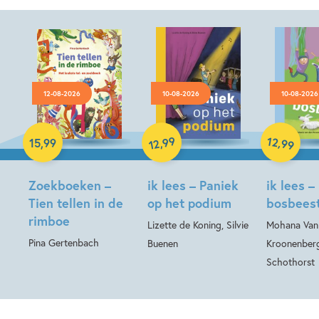
12-08-2026
10-08-2026
10-08-2026
Hardcover
Hardcover
99
12
,
,
15
,
99
99
12
Hardcover
Zoekboeken –
ik lees – Paniek
ik lees –
Tien tellen in de
op het podium
bosbees
rimboe
Lizette de Koning, Silvie
Mohana Van
Pina Gertenbach
Buenen
Kroonenberg
Schothorst