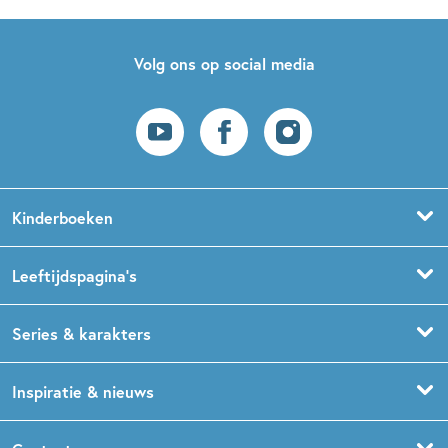
Volg ons op social media
Kinderboeken
Voorleesboeken
Leeftijdspagina’s
Prentenboeken
Boekentips 0 - 1,5 jaar
Series & karakters
Peuterboeken
Boekentips 1,5 - 3 jaar
De Gorgels
Inspiratie & nieuws
Babyboeken
Boekentips 3 - 5 jaar
Dog Man
Kinderboekenweek