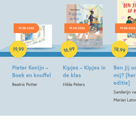
19-08-2026
19-08-2026
19-08-2026
Hardcover
Hardcover
Hardcover
99
18
,
,
19
,
99
99
16
Pieter Konijn –
Kipjes – Kipjes in
Ben jij o
Boek en knuffel
de klas
mij? [he
editie]
Beatrix Potter
Hilde Peters
Sanderijn va
Marian Lato