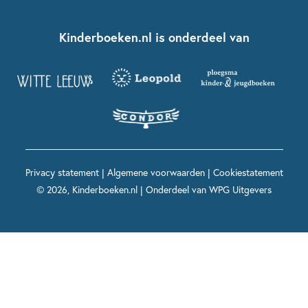
Kinderboeken klassiekers
Boekentips 7 - 9 jaar
Fien en Teun
Nationale Voorleesdagen
Contact
Kinderboeken.nl is onderdeel van
Kinderboeken diversiteit
Boekentips 9 - 12 jaar
Kikker
Griffels en Penselen
Advies op maat
Grappige kinderboeken
Boekentips 12+ jaar
Spekkie en Sproet
Woutertje Pieterse Prijs
Nieuwsbrief
Spannende kinderboeken
Boekentips 15+ jaar
Mees Kees
Kinderboeken top 10
Alle boeken per onderwerp
Voor volwassenen
De regels van Floor
Prentenboeken top 10
Privacy statement
|
Algemene voorwaarden
|
Cookiestatement
Maxi & Helium
© 2026, Kinderboeken.nl | Onderdeel van
WPG Uitgevers
Voor het onderwijs
Alle kinderboekenpersonages