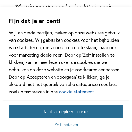
'Martijn van der Linden beeldt de saaie
mensenwereld, waarin alles grijs is en
Fijn dat je er bent!
niemand tijd heeft voor iets leuks,
ontzettend mooi uit.' – Hanneke van
Wij, en derde partijen, maken op onze websites gebruik
den Berg, Leidsch Dagblad
van cookies. Wij gebruiken cookies voor het bijhouden
van statistieken, om voorkeuren op te slaan, maar ook
voor marketing doeleinden. Door op ‘Zelf instellen’ te
klikken, kun je meer lezen over de cookies die we
gebruiken op deze website en je voorkeuren aanpassen.
Door op ‘Accepteren en doorgaan’ te klikken, ga je
akkoord met het gebruik van alle categorieën cookies
zoals omschreven in ons
cookie statement
.
Ja, ik accepteer cookies
Andere boeken uit de serie
'Kunstprentenboeken'
Zelf instellen