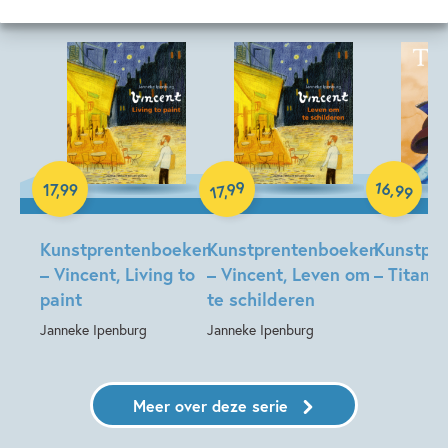
Hardcover
16
99
,
17
,
99
,
99
17
Hardcover
Hardcover
Kunstprentenboeken
Kunstprentenboeken
Kunstpr
– Vincent, Living to
– Vincent, Leven om
– Titanic
paint
te schilderen
Janneke Ipenburg
Janneke Ipenburg
Meer over deze serie