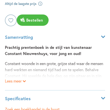
Altijd de laagste prijs
Bestellen
Samenvatting
Prachtig prentenboek in de stijl van kunstenaar
Constant Nieuwenhuys, voor jong en oud!
Constant woonde in een grote, grijze stad waar de mensen
hard werkten en niemand tijd had om te spelen. Behalve
Constant. Hij speelde de hele dag, op zijn gitaar en in zijn
Lees meer
atelier. Hij maakte de meest fantastische schilderijen. Maar
de mensen keken niet naar zijn kunst. Ze werkten.
Constant ging op reis en ontmoette mensen die lachten en
Specificaties
zongen en vierden dat elke dag de zon opkwam en weer
onderging. Zo zou het voor iedereen moeten zijn, dacht
Leeftijdsindicatie:
4 - 8 jaar
Zoek een boekhandel in de buurt