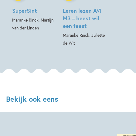
SuperSint
Leren lezen AVI
M3 – beest wil
Maranke Rinck, Martijn
een feest
van der Linden
Maranke Rinck, Juliette
de Wit
Bekijk ook eens