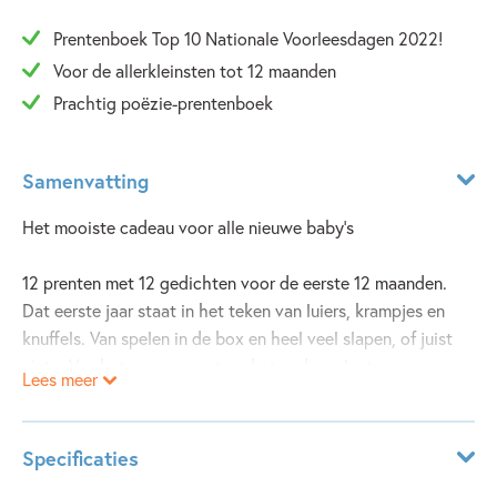
Prentenboek Top 10 Nationale Voorleesdagen 2022!
Voor de allerkleinsten tot 12 maanden
Prachtig poëzie-prentenboek
Samenvatting
Het mooiste cadeau voor alle nieuwe baby’s
12 prenten met 12 gedichten voor de eerste 12 maanden.
Dat eerste jaar staat in het teken van luiers, krampjes en
knuffels. Van spelen in de box en heel veel slapen, of juist
niet... Van het ene moment op het andere slaat
Lees meer
verwondering om in wanhoop of in groot geluk. Wat
verandert er veel in zo’n korte tijd – een jaar vol emoties,
gevangen in een ontroerend poëzie-prentenboek.
Specificaties