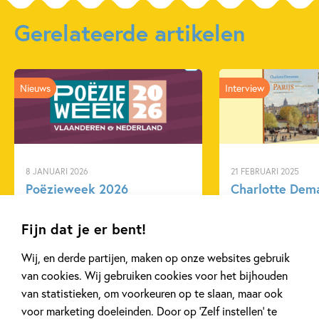
Gerelateerde artikelen
Nieuws
Interview
8 JANUARI 2026
21 FEBRUARI 2025
Poëzieweek 2026
Charlotte Dem
kunstprentenbo
Fijn dat je er bent!
Wij, en derde partijen, maken op onze websites gebruik
Lees meer
Lees meer
van cookies. Wij gebruiken cookies voor het bijhouden
van statistieken, om voorkeuren op te slaan, maar ook
voor marketing doeleinden. Door op ‘Zelf instellen’ te