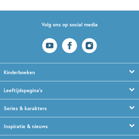
Volg ons op social media
Kinderboeken
Voorleesboeken
Leeftijdspagina’s
Prentenboeken
Boekentips 0 - 1,5 jaar
Series & karakters
Peuterboeken
Boekentips 1,5 - 3 jaar
De Gorgels
Inspiratie & nieuws
Babyboeken
Boekentips 3 - 5 jaar
Dog Man
Kinderboekenweek