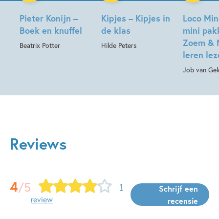
Pieter Konijn –
Kipjes – Kipjes in
Loco Min
Boek en knuffel
de klas
mini pak
Zoem & 
Beatrix Potter
Hilde Peters
leren le
Job van Gel
Reviews
4
/5
1
Schrijf een
review
recensie