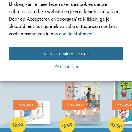
Bekijk alle artikelen
klikken, kun je meer lezen over de cookies die we
gebruiken op deze website en je voorkeuren aanpassen.
Door op ‘Accepteren en doorgaan’ te klikken, ga je
akkoord met het gebruik van alle categorieën cookies
zoals omschreven in ons
cookie statement
.
Bekijk ook eens
Ja, ik accepteer cookies
Zelf instellen
19-08-2026
19-08-2026
17-08-2026
Hardcover
Hardcover
Paperback
32
99
,
,
19
,
99
50
16