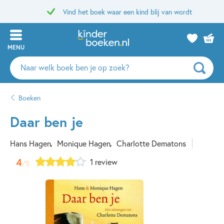
Vind het boek waar een kind blij van wordt
MENU
Zoeken
naar
boeken,
Boeken
auteurs
en
Daar ben je
uitgevers
Hans Hagen
Monique Hagen
Charlotte Dematons
4
1 review
/5