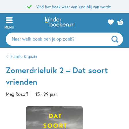
Vind het boek waar een kind blij van wordt
MENU
Zoeken
naar
boeken,
Familie & gezin
auteurs
en
Zomerdrieluik 2 – Dat soort
uitgevers
vrienden
Meg Rosoff
15 - 99 jaar