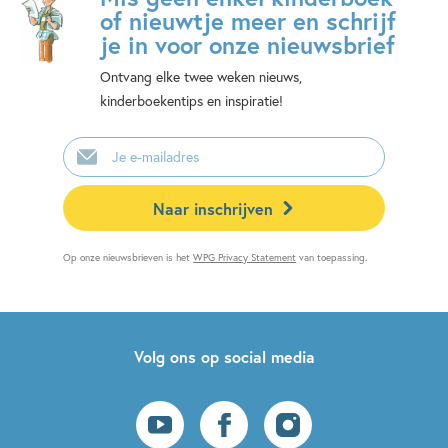
of nieuwtje meer en schrijf
je in voor onze nieuwsbrief
Ontvang elke twee weken nieuws,
kinderboekentips en inspiratie!
E-
mailadres
Naar inschrijven
Op onze nieuwsbrieven is het
WPG Privacy Statement
van toepassing.
Volg ons op social media