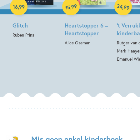
Hardcover
24
99
,
,
16
,
99
99
15
Glitch
Heartstopper 6 –
’t Verruk
Heartstopper
kinderb
Ruben Prins
Alice Oseman
Rutger van 
Mark Haaye
Emanuel Wi
Mis geen enkel kinderboek