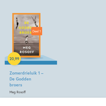
Kenmerken van dit boek
15+ jaar
Emoties & gevoelens
Familie & gezin
Liefde & verliefdheid
Voor volwassenen
Deel 1
Zelfvertrouwen & weerbaarheid
Meg Rosoff
Hardcover
20
,
99
Zomerdrieluik 1 –
De Godden
broers
Meg Rosoff