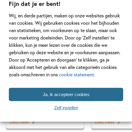
Fijn dat je er bent!
Wij, en derde partijen, maken op onze websites gebruik
van cookies. Wij gebruiken cookies voor het bijhouden
Gerelateerde artikelen
van statistieken, om voorkeuren op te slaan, maar ook
voor marketing doeleinden. Door op ‘Zelf instellen’ te
klikken, kun je meer lezen over de cookies die we
Tiplijst
Interview
gebruiken op deze website en je voorkeuren aanpassen.
Door op ‘Accepteren en doorgaan’ te klikken, ga je
akkoord met het gebruik van alle categorieën cookies
zoals omschreven in ons
cookie statement
.
27 APRIL 2026
14 MEI 2025
De mooiste cadeauboeken
Interview met
Ja, ik accepteer cookies
voor Moederdag
over ‘Neem een
Zelf instellen
Lees meer
Lees meer