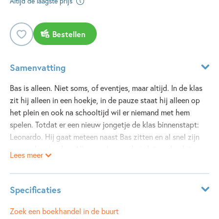
Altijd de laagste prijs
Bestellen
Samenvatting
Bas is alleen. Niet soms, of eventjes, maar altijd. In de klas
zit hij alleen in een hoekje, in de pauze staat hij alleen op
het plein en ook na schooltijd wil er niemand met hem
spelen. Totdat er een nieuw jongetje de klas binnenstapt:
Leonardo. Hij gaat meteen naast Bas zitten en al snel zijn
ze goede vrienden. Alles aan Leonardo is bijzonder: hij
Lees meer
woont helemaal alleen in een enorm landhuis vol geheime
gangen, zijn vader zit in een verre gevangenis en zijn
voetbalschoenen schieten altijd raak. Bovendien kan hij
Specificaties
alles. Tenminste, dat gelooft hij zelf. En het is te hopen dat
hij gelijk heeft, want Bas heeft een grote vijand: Bart. Bart
ISBN:
9789025112264
Zoek een boekhandel in de buurt