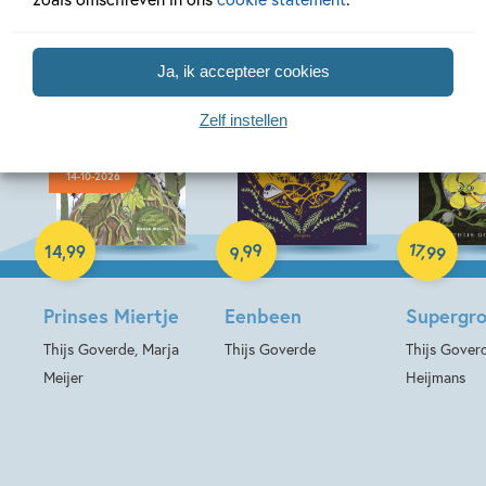
Ja, ik accepteer cookies
Zelf instellen
14-10-2026
E-book
Hardcover
Hardcover
17
99
,
14
,
99
99
,
9
Prinses Miertje
Eenbeen
Supergr
Thijs Goverde, Marja
Thijs Goverde
Thijs Goverd
Meijer
Heijmans