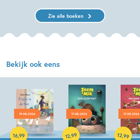
Zie alle boeken
Bekijk ook eens
19-08-2026
17-08-2026
17-08-2026
Hardcover
99
12
,
,
16
,
99
99
12
Hardcover
Hardcover