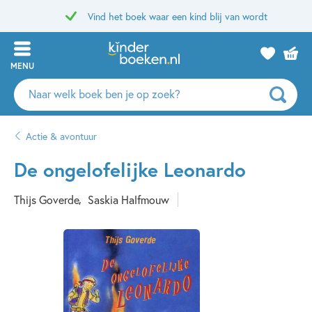
Vind het boek waar een kind blij van wordt
MENU
Zoeken
naar
boeken,
Actie & avontuur
auteurs
en
De ongelofelijke Leonardo
uitgevers
Thijs Goverde
Saskia Halfmouw