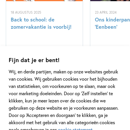
18 AUGUSTUS 2025
23 APRIL 2024
Back to school: de
Ons kinderpane
zomervakantie is voorbij!
‘Eenbeen’
Lees meer
Lees meer
Fijn dat je er bent!
Wij, en derde partijen, maken op onze websites gebruik
Bekijk alle artikelen
van cookies. Wij gebruiken cookies voor het bijhouden
van statistieken, om voorkeuren op te slaan, maar ook
voor marketing doeleinden. Door op ‘Zelf instellen’ te
klikken, kun je meer lezen over de cookies die we
gebruiken op deze website en je voorkeuren aanpassen.
Door op ‘Accepteren en doorgaan’ te klikken, ga je
Meer van deze auteur
akkoord met het gebruik van alle categorieën cookies
zoals omschreven in ons
cookie statement
.