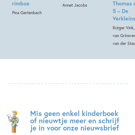
rimboe
Thomas 
Annet Jacobs
5 – De
Pina Gertenbach
Verkleins
Rutger Vink
van Grinsve
van der Sta
Mis geen enkel kinderboek
of nieuwtje meer en schrijf
je in voor onze nieuwsbrief