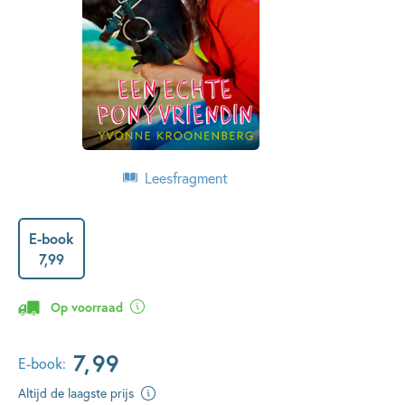
Leesfragment
E-book
7
,
99
Op voorraad
7
,
99
E-book:
Altijd de laagste prijs