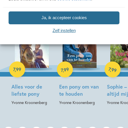
Ja, ik accepteer cookies
Zelf instellen
E-book
E-book
E-book
99
7
,
99
7
,
99
,
7
Alles voor de
Een pony om van
Sophie –
liefste pony
te houden
altijd mi
Yvonne Kroonenberg
Yvonne Kroonenberg
Yvonne Kro