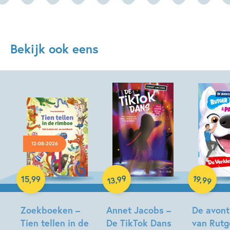
Bekijk ook eens
12-08-2026
Hardcover
Hardcover
99
19
,
,
15
,
99
99
13
Hardcover
Zoekboeken –
Annet Jacobs –
De avont
Tien tellen in de
De TikTok Dans
van Rutg