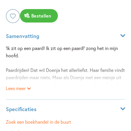
Bestellen
Samenvatting
'Ik zit op een paard! Ik zit op een paard!' zong het in mijn
hoofd.
Paardrijden! Dat wil Doenja het allerliefst. Haar familie vindt
paardrijden maar niets. Maar als Doenja met een meisje uit
haar klas mee mag naar de manege, weet ze het zeker: dit
Lees meer
wil ze! Ze gaat in de manege werken in ruil voor
paardrijlessen. Gaandeweg behandelt haar vriendin echter
steeds meer als een stalmeisje...
Specificaties
Hoe ver ga je voor je grootste droom? En is er dan niemand
die voelt wat Doenja voelt? Of toch?
Leeftijdsindicatie:
10 - 12 jaar
Zoek een boekhandel in de buurt
ISBN:
9789025870768