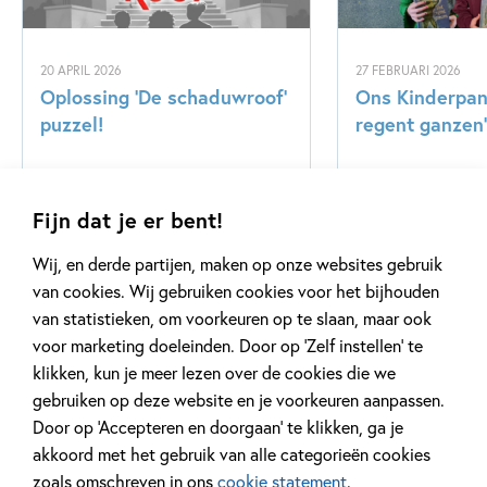
20 APRIL 2026
27 FEBRUARI 2026
Oplossing ‘De schaduwroof’
Ons Kinderpane
puzzel!
regent ganzen’
Lees meer
Lees meer
Fijn dat je er bent!
Wij, en derde partijen, maken op onze websites gebruik
van cookies. Wij gebruiken cookies voor het bijhouden
Bekijk alle artikelen
van statistieken, om voorkeuren op te slaan, maar ook
voor marketing doeleinden. Door op ‘Zelf instellen’ te
klikken, kun je meer lezen over de cookies die we
gebruiken op deze website en je voorkeuren aanpassen.
Door op ‘Accepteren en doorgaan’ te klikken, ga je
akkoord met het gebruik van alle categorieën cookies
Meer van deze auteur
zoals omschreven in ons
cookie statement
.