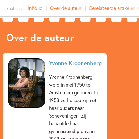
Type:
E-book
Inhoud
Over de auteur
Gerelateerde artikelen
Snel naar:
Auteur(s):
Yvonne Kroonenberg
Prijs:
7
,
99
Aantal pagina's:
144
Over de auteur
Uitgever:
Leopold
Verschijningsdatum:
11-02-2011
Kenmerken van e-book
Yvonne Kroonenberg
12+ jaar
9 – 12 jaar
Actie & avontuur
Yvonne Kroonenberg
werd in mei 1950 te
Dieren & natuur
Meidenboeken
Vriendschap
Amsterdam geboren. In
Yvonne Kroonenberg
1953 verhuisde zij met
haar ouders naar
Scheveningen. Zij
behaalde haar
gymnasiumdiploma in
1968 en vervolgens