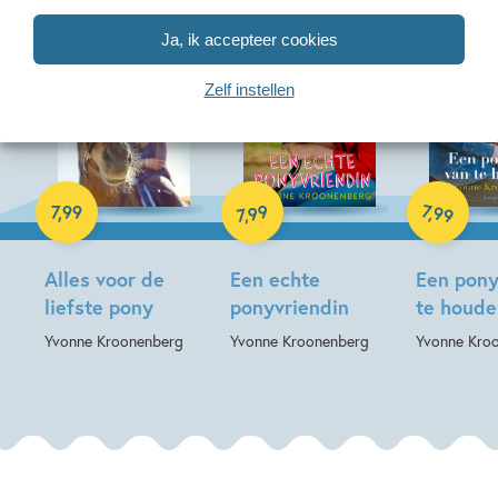
Ja, ik accepteer cookies
Zelf instellen
E-book
E-book
E-book
99
7
,
99
7
,
99
,
7
Alles voor de
Een echte
Een pon
liefste pony
ponyvriendin
te houde
Yvonne Kroonenberg
Yvonne Kroonenberg
Yvonne Kro