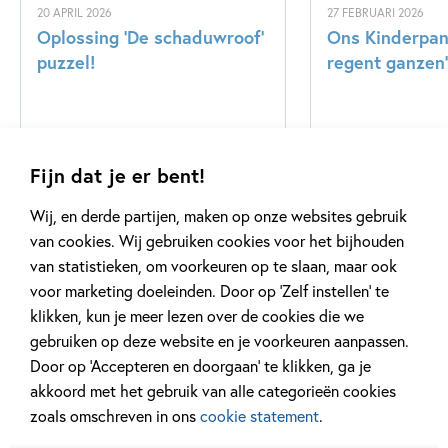
20 APRIL 2026
27 FEBRUARI 2026
Oplossing ‘De schaduwroof’
Ons Kinderpane
puzzel!
regent ganzen’
Lees meer
Lees meer
Fijn dat je er bent!
Wij, en derde partijen, maken op onze websites gebruik
Bekijk alle artikelen
van cookies. Wij gebruiken cookies voor het bijhouden
van statistieken, om voorkeuren op te slaan, maar ook
voor marketing doeleinden. Door op ‘Zelf instellen’ te
klikken, kun je meer lezen over de cookies die we
gebruiken op deze website en je voorkeuren aanpassen.
Door op ‘Accepteren en doorgaan’ te klikken, ga je
Meer van deze auteur
akkoord met het gebruik van alle categorieën cookies
zoals omschreven in ons
cookie statement
.