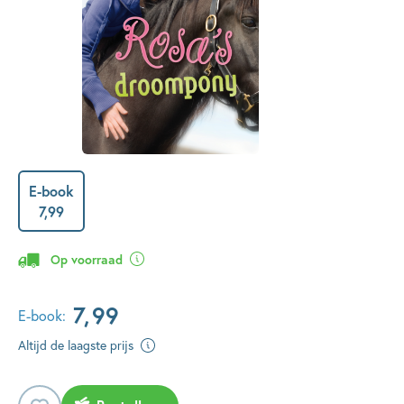
E-book
7
,
99
Op voorraad
7
,
99
E-book:
Altijd de laagste prijs