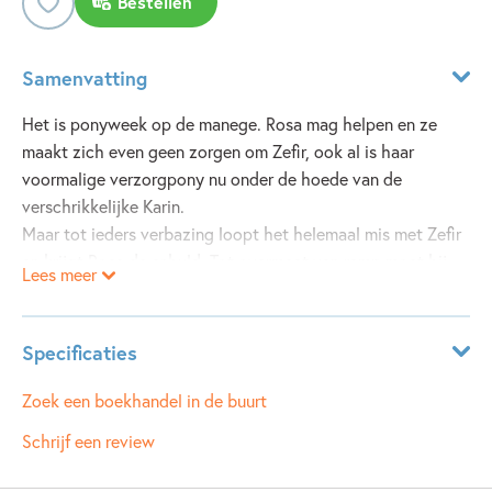
Bestellen
Samenvatting
Het is ponyweek op de manege. Rosa mag helpen en ze
maakt zich even geen zorgen om Zefir, ook al is haar
voormalige verzorgpony nu onder de hoede van de
verschrikkelijke Karin.
Maar tot ieders verbazing loopt het helemaal mis met Zefir
en krijgt Rosa de schuld. Tot overmaat van ramp moet hij
Lees meer
worden verkocht.
Dat mag nooit gebeuren, vindt Rosa. Samen met haar
vrienden zet ze alles op alles om Zefir te redden...
Specificaties
Lees ook
Leeftijdsindicatie:
Rosa's verzorgpony
10 - 12 jaar
en
Rosa's ponyvrienden.
Zoek een boekhandel in de buurt
ISBN:
9789025857363
Schrijf een review
NUR:
283