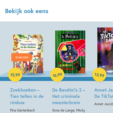
Bekijk ook eens
12-08-2026
Hardcover
Hardcover
Hardcover
99
13
,
,
15
,
99
99
16
Zoekboeken –
De Bandini’s 2 –
Annet Ja
Tien tellen in de
Het criminele
De TikTo
rimboe
meesterbrein
Annet Jaco
Pina Gertenbach
Ilona de Lange, Micky