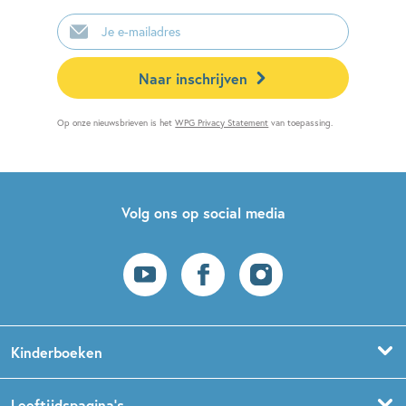
E-
mailadres
Naar inschrijven
Op onze nieuwsbrieven is het
WPG Privacy Statement
van toepassing.
Volg ons op social media
Kinderboeken
Voorleesboeken
Leeftijdspagina’s