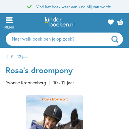
Vind het boek waar een kind blij van wordt
MENU
Zoeken
naar
boeken,
9 – 12 jaar
auteurs
en
Rosa’s droompony
uitgevers
Yvonne Kroonenberg
10 - 12 jaar