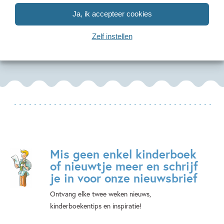
ultieme
Pakket ik lees
zomeredi
Ja, ik accepteer cookies
tekenboek
informatief AVI
Diverse aute
M3 (6 titels)
Zelf instellen
Diverse auteurs
Mis geen enkel kinderboek
of nieuwtje meer en schrijf
je in voor onze nieuwsbrief
Ontvang elke twee weken nieuws,
kinderboekentips en inspiratie!