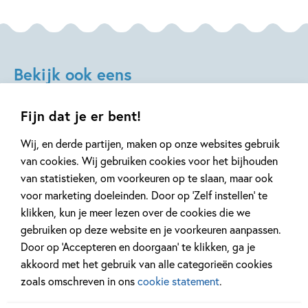
Auteur(s):
Katharina von der Gathen
geruststellend, onthullend boek, niet alleen over de dood,
Illustrator:
Anke Kuhl
maar vooral juist over het leven. 'Een tuintje op je buik' is
een mooi kinderboek en een hulpmiddel om met je kinderen
Vertaler:
Esther Ottens
over de dood te praten. Vertaald door Esther Ottens.
Prijs:
19
,
99
Bekijk ook eens
Aantal pagina's:
160
Uitgever:
Gottmer
Fijn dat je er bent!
Verschijningsdatum:
30-04-2025
Wij, en derde partijen, maken op onze websites gebruik
Kenmerken van dit boek
van cookies. Wij gebruiken cookies voor het bijhouden
van statistieken, om voorkeuren op te slaan, maar ook
Feiten & weetjes
Verdriet & afscheid nemen
voor marketing doeleinden. Door op ‘Zelf instellen’ te
12-08-2026
10-08-2026
klikken, kun je meer lezen over de cookies die we
Katharina von der Gathen
Anke Kuhl
gebruiken op deze website en je voorkeuren aanpassen.
Paperback
Samengesteld pakket
10
Paperback
94
,
12
,
50
,
Door op ‘Accepteren en doorgaan’ te klikken, ga je
00
77
akkoord met het gebruik van alle categorieën cookies
zoals omschreven in ons
cookie statement
.
Sonic – Sonic the
ik lees
Hitquiz 2
Hedgehog – Het
informatief –
Hitquiz –