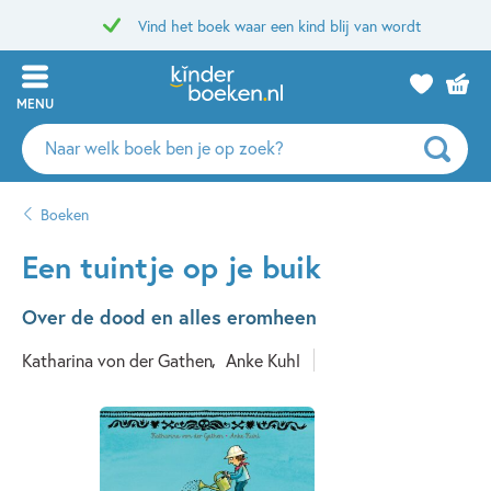
Vind het boek waar een kind blij van wordt
MENU
Zoeken
naar
boeken,
Boeken
auteurs
en
Een tuintje op je buik
uitgevers
Over de dood en alles eromheen
Katharina von der Gathen
Anke Kuhl