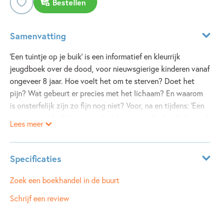
Bestellen
Samenvatting
'Een tuintje op je buik' is een informatief en kleurrijk
jeugdboek over de dood, voor nieuwsgierige kinderen vanaf
ongeveer 8 jaar. Hoe voelt het om te sterven? Doet het
pijn? Wat gebeurt er precies met het lichaam? En waarom
is onsterfelijk zijn zo fijn nog niet? Voor, na en tijdens: 'Een
tuintje op je buik' laat uitgebreid zien wat de dood allemaal
Lees meer
met zich meebrengt. Van bijzondere rituelen en
opmerkelijke sterfgevallen tot de ervaringen van een
begraafplaatstuinman en nog veel meer.
Specificaties
Met een mix van objectiviteit, warmte, ernst en verlossende
ISBN:
9789025780876
Zoek een boekhandel in de buurt
grappen behandelen Katharina von der Gathen en Anke
NUR:
210
Schrijf een review
Kuhl (bekend van 'Dus jij en mama hebben het gedaan?!')
Type:
Hardcover
opnieuw een existentieel onderwerp. Het resultaat is een