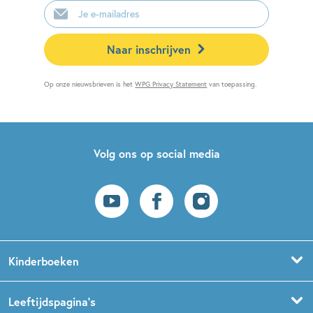
E-
mailadres
Naar inschrijven
Op onze nieuwsbrieven is het
WPG Privacy Statement
van toepassing.
Volg ons op social media
Kinderboeken
Voorleesboeken
Leeftijdspagina’s