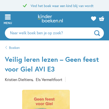
Vind het boek waar een kind blij van wordt
MENU
Zoeken
naar
boeken,
Boeken
auteurs
en
Veilig leren lezen – Geen feest
uitgevers
voor Giel AVI E3
Kristien Dieltiens
Els Vermeltfoort