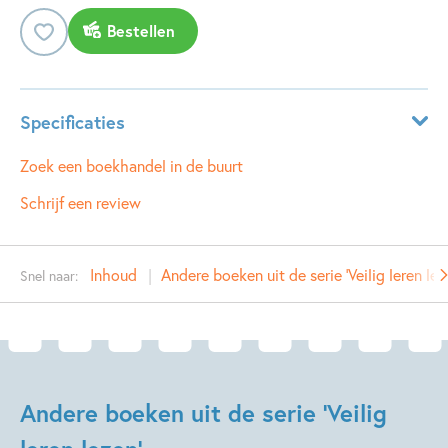
Bestellen
Specificaties
ISBN:
9789048721122
Zoek een boekhandel in de buurt
NUR:
287
Schrijf een review
Type:
Hardcover
Auteur(s):
Kristien Dieltiens
Inhoud
Andere boeken uit de serie 'Veilig leren lez
Snel naar:
Illustrator:
Els Vermeltfoort
Prijs:
11
,
99
Uitgever:
Zwijsen
Verschijningsdatum:
19-05-2016
Andere boeken uit de serie 'Veilig
Kenmerken van dit boek