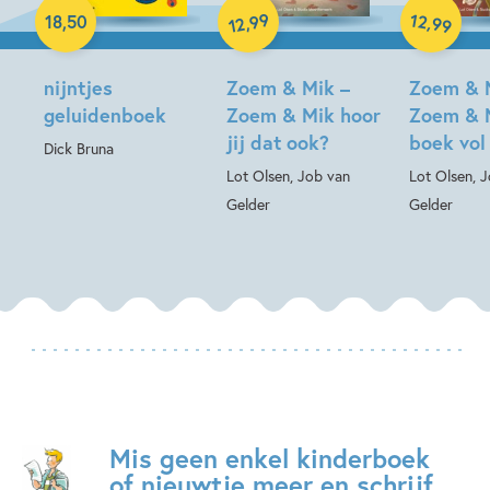
99
12
,
,
18
,
50
99
12
Hardcover
Hardcover
nijntjes
Zoem & Mik –
Zoem & 
geluidenboek
Zoem & Mik hoor
Zoem & 
jij dat ook?
boek vol
Dick Bruna
Lot Olsen, Job van
Lot Olsen, 
Gelder
Gelder
Mis geen enkel kinderboek
of nieuwtje meer en schrijf