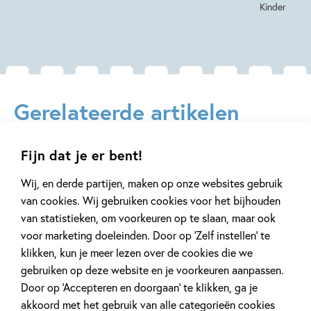
Kinder
Gerelateerde artikelen
Fijn dat je er bent!
Achtergrond
Achtergrond
Wij, en derde partijen, maken op onze websites gebruik
van cookies. Wij gebruiken cookies voor het bijhouden
van statistieken, om voorkeuren op te slaan, maar ook
voor marketing doeleinden. Door op ‘Zelf instellen’ te
3 JUNI 2022
22 SEPTEMBER 2020
klikken, kun je meer lezen over de cookies die we
Leren lezen voor kleuters
Wat is AVI en 
gebruiken op deze website en je voorkeuren aanpassen.
AVI-niveau be
Door op ‘Accepteren en doorgaan’ te klikken, ga je
akkoord met het gebruik van alle categorieën cookies