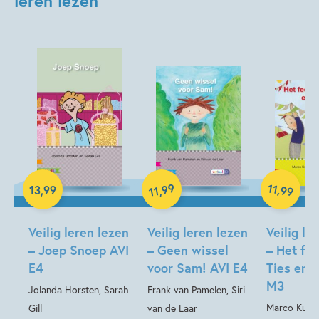
leren lezen'
Beginnende lezer & AVI boeken
Woorden & taal
Kristien Dieltiens
Els Vermeltfoort
Hardcover
Hardcover
99
11
,
13
,
99
,
99
11
Hardcover
Veilig leren lezen
Veilig leren lezen
Veilig le
– Joep Snoep AVI
– Geen wissel
– Het fe
E4
voor Sam! AVI E4
Ties en 
M3
Jolanda Horsten, Sarah
Frank van Pamelen, Siri
Marco Kunst
Gill
van de Laar