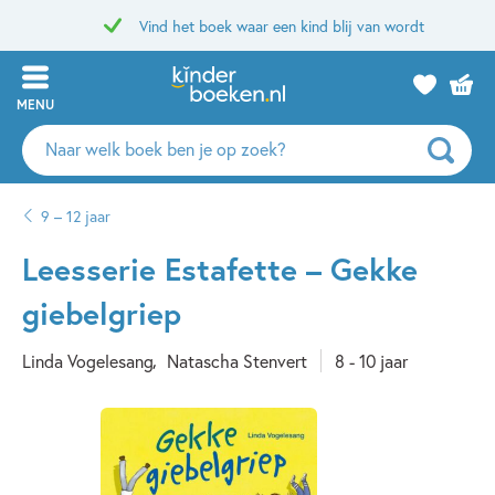
Vind het boek waar een kind blij van wordt
MENU
Zoeken
naar
boeken,
9 – 12 jaar
auteurs
en
Leesserie Estafette – Gekke
uitgevers
giebelgriep
Linda Vogelesang
Natascha Stenvert
8 - 10 jaar