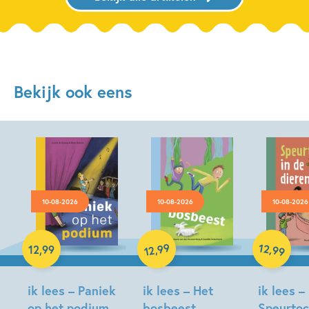
Bekijk ook eens
10-08-2026
10-08-2026
10-08-2026
Hardcover
99
12
,
,
12
,
99
99
12
Hardcover
Hardcover
ik lees – Paniek
ik lees – Het
ik lees –
op het podium
bosbeest
Speurtoc