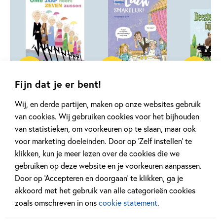
99
13
,
,
13
,
99
99
13
Hardcover
Hardcover
Hardcover
Fijn dat je er bent!
Leesserie
Leesserie
Leesseri
Wij, en derde partijen, maken op onze websites gebruik
Estafette – Ome
Estafette – Lach
Estafett
van cookies. Wij gebruiken cookies voor het bijhouden
Jaap heeft zeven
smakelijk!
Beestenb
van statistieken, om voorkeuren op te slaan, maar ook
zussen
de boer
Annemarie Bon, Andrea
voor marketing doeleinden. Door op ‘Zelf instellen’ te
Bette Westera, Jeska
Monique van
Kruis
klikken, kun je meer lezen over de cookies die we
Verstegen
Zanden, Hele
gebruiken op deze website en je voorkeuren aanpassen.
Door op ‘Accepteren en doorgaan’ te klikken, ga je
akkoord met het gebruik van alle categorieën cookies
zoals omschreven in ons
cookie statement
.