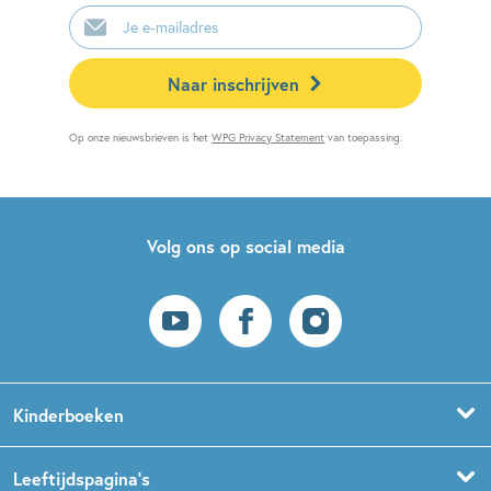
E-
mailadres
Naar inschrijven
Op onze nieuwsbrieven is het
WPG Privacy Statement
van toepassing.
Volg ons op social media
Kinderboeken
Voorleesboeken
Leeftijdspagina’s