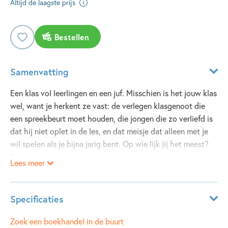
Altijd de laagste prijs
Bestellen
Samenvatting
Een klas vol leerlingen en een juf. Misschien is het jouw klas
wel, want je herkent ze vast: de verlegen klasgenoot die
een spreekbeurt moet houden, die jongen die zo verliefd is
dat hij niet oplet in de les, en dat meisje dat alleen met je
wil spelen als je bijna jarig bent. Op wie lijk jij het meest?
En wanneer had jouw klas voor het laatst de gekke
Lees meer
giebelgriep? Een versjesboek op AVI M6-E6 over o.a.
school en emoties.
Specificaties
Leeftijdsindicatie:
8 - 10 jaar
Zoek een boekhandel in de buurt