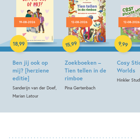
19-08-2026
12-08-2026
12-08-2026
Paperback
Hardcover
99
9
,
99
,
18
,
99
15
Hardcover
Ben jij ook op
Zoekboeken –
Cosy Sti
mij? [herziene
Tien tellen in de
Worlds
editie]
rimboe
Hinkler Stud
Sanderijn van der Doef,
Pina Gertenbach
Marian Latour