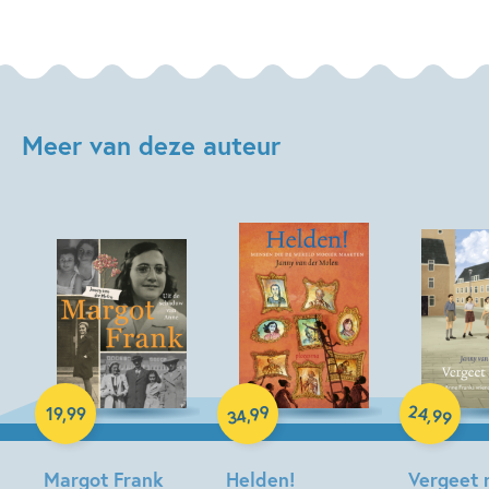
Meer van deze auteur
Hardcover
Hardcover
Hardcover
99
24
,
,
19
,
99
34
99
Margot Frank
Helden!
Vergeet 