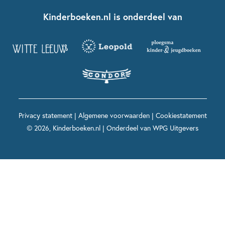
Boekentips 7 - 9 jaar
Fien en Teun
Nationale Voorleesdagen
Contact
Kinderboeken.nl is onderdeel van
Kinderboeken diversiteit
Boekentips 9 - 12 jaar
Kikker
Griffels en Penselen
Advies op maat
Grappige kinderboeken
Boekentips 12+ jaar
Spekkie en Sproet
Woutertje Pieterse Prijs
Nieuwsbrief
Spannende kinderboeken
Boekentips 15+ jaar
Mees Kees
Kinderboeken top 10
Alle boeken per onderwerp
Voor volwassenen
De regels van Floor
Prentenboeken top 10
Privacy statement
|
Algemene voorwaarden
|
Cookiestatement
Maxi & Helium
© 2026, Kinderboeken.nl | Onderdeel van
WPG Uitgevers
Voor het onderwijs
Alle kinderboekenpersonages