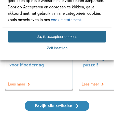
Gerelateerde artikelen
gebruiken op deze website en je voorkeuren aanpassen.
Door op ‘Accepteren en doorgaan’ te klikken, ga je
akkoord met het gebruik van alle categorieën cookies
zoals omschreven in ons
cookie statement
.
Tiplijst
Achtergrond
Ja, ik accepteer cookies
Zelf instellen
27 APRIL 2026
20 APRIL 2026
De mooiste cadeauboeken
Oplossing ‘De
voor Moederdag
puzzel!
Lees meer
Lees meer
Bekijk alle artikelen