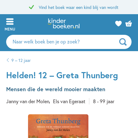
Vind het boek waar een kind blij van wordt
MENU
Zoeken
naar
boeken,
9 – 12 jaar
auteurs
en
Helden! 12 – Greta Thunberg
uitgevers
Mensen die de wereld mooier maakten
Janny van der Molen
Els van Egeraat
8 - 99 jaar