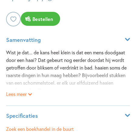
Bestellen
Samenvatting
Wist je dat... de kans heel klein is dat een mens doodgaat
door een haai? Dat gebeurt nog eerder doordat hij wordt
getroffen door bliksem of verdrinkt in bad. haaien soms de
raarste dingen in hun maag hebben? Bijvoorbeeld stukken
van een schommelstoel. er elk uur elfduizend haaien
worden gedood?
Lees meer
Specificaties
ISBN:
9789463526173
Zoek een boekhandel in de buurt