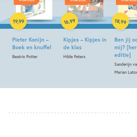
19-08-2026
19-08-2026
19-08-2026
Hardcover
Hardcover
Hardcover
99
18
,
,
19
,
99
99
16
Pieter Konijn –
Kipjes – Kipjes in
Ben jij o
Boek en knuffel
de klas
mij? [he
editie]
Beatrix Potter
Hilde Peters
Sanderijn va
Marian Lato