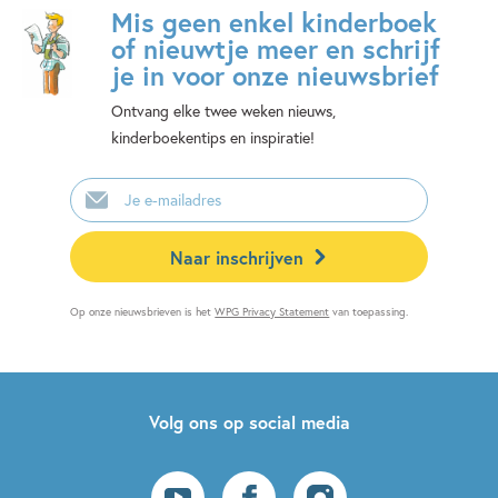
Mis geen enkel kinderboek
of nieuwtje meer en schrijf
je in voor onze nieuwsbrief
Ontvang elke twee weken nieuws,
kinderboekentips en inspiratie!
E-
mailadres
Naar inschrijven
Op onze nieuwsbrieven is het
WPG Privacy Statement
van toepassing.
Volg ons op social media