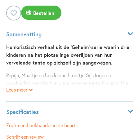
Bestellen
Samenvatting
Humoristisch verhaal uit de 'Geheim'-serie waarin drie
kinderen na het plotselinge overlijden van hun
vervelende tante op zichzelf zijn aangewezen.
Pepijn, Maartje en hun kleine broertje Gijs logeren
noodgedwongen bij hun oude, strenge tante Augusta. Hun
Lees meer
moeder is ziek en hun vader is in het buitenland. Maar dan
valt tante in de vriezer. De kinderen besluiten haar dood
geheim te houden. Een zomer vol vrijheid ligt voor hen:
Specificaties
elke dag chips en ijs, laat opblijven en spannende films
kijken. Als alles goed gaat tenminste… De vervelende
Leeftijdsindicatie:
5 - 10 jaar
Zoek een boekhandel in de buurt
buurvrouw komt steeds vaker vragen waar tante Augusta
ISBN:
9789025864293
Schrijf een review
gebleven is…