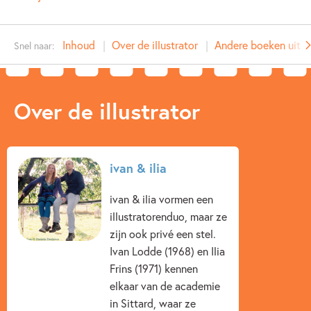
NUR:
282
Type:
E-book
Inhoud
Over de illustrator
Andere boeken uit de
Snel naar:
Auteur(s):
Illustrator:
ivan & ilia
Prijs:
7
,
99
Over de illustrator
Aantal pagina's:
112
Uitgever:
Leopold
Verschijningsdatum:
04-11-2013
ivan & ilia
Kenmerken van e-book
ivan & ilia vormen een
5 – 7 jaar
7 – 9 jaar
9 – 12 jaar
illustratorenduo, maar ze
zijn ook privé een stel.
Broers & zussen
Detective & thrillers
Ivan Lodde (1968) en Ilia
Frins (1971) kennen
Familie & gezin
Humor
Spanning
elkaar van de academie
ivan & ilia
ivan & ilia
in Sittard, waar ze