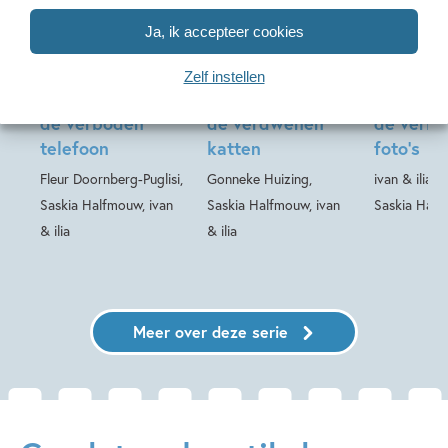
99
14
,
,
14
,
99
99
14
Hardcover
Ja, ik accepteer cookies
Hardcover
Hardcover
Het geheim van –
Het geheim van –
Het gehe
Zelf instellen
Het geheim van
Het geheim van
Het gehe
de verboden
de verdwenen
de verbo
telefoon
katten
foto’s
Fleur Doornberg-Puglisi,
Gonneke Huizing,
ivan & ilia, 
Saskia Halfmouw, ivan
Saskia Halfmouw, ivan
Saskia Hal
& ilia
& ilia
Meer over deze serie