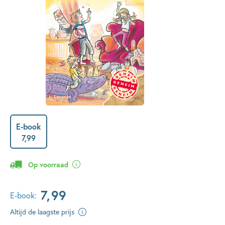
E-book
7
,
99
Op voorraad
7
,
99
E-book:
Altijd de laagste prijs