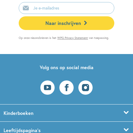
E-
mailadres
Naar inschrijven
Op onze nieuwsbrieven is het
WPG Privacy Statement
van toepassing.
Volg ons op social media
Kinderboeken
Voorleesboeken
Leeftijdspagina’s