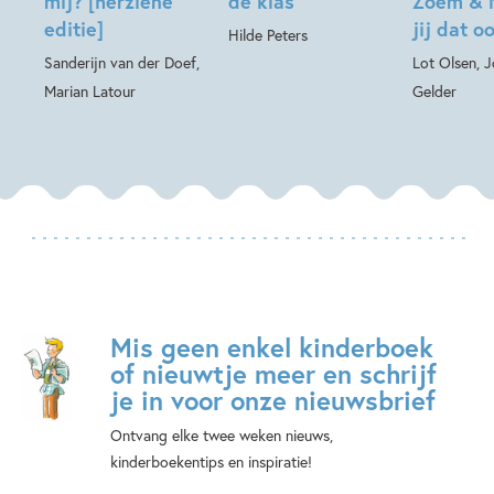
mij? [herziene
de klas
Zoem & 
editie]
jij dat o
Hilde Peters
Sanderijn van der Doef,
Lot Olsen, 
Marian Latour
Gelder
Mis geen enkel kinderboek
of nieuwtje meer en schrijf
je in voor onze nieuwsbrief
Ontvang elke twee weken nieuws,
kinderboekentips en inspiratie!