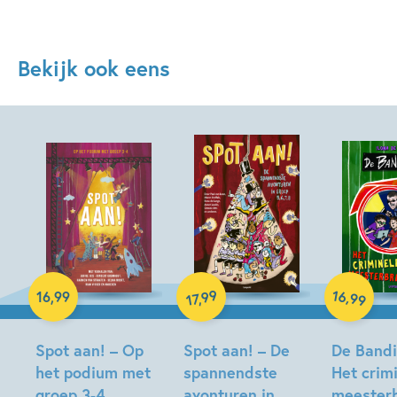
Bekijk ook eens
Hardcover
Hardcover
16
99
,
16
,
99
,
99
17
Hardcover
Spot aan! – Op
Spot aan! – De
De Bandin
het podium met
spannendste
Het crim
groep 3-4
avonturen in
meesterb