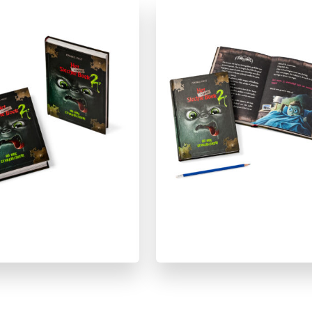
Humor
Spanning
Spanning & griezelen
Magnus Myst