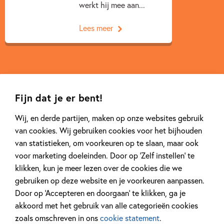
werkt hij mee aan...
Lees meer
Fijn dat je er bent!
Wij, en derde partijen, maken op onze websites gebruik
Andere boeken uit de serie 'Het
van cookies. Wij gebruiken cookies voor het bijhouden
van statistieken, om voorkeuren op te slaan, maar ook
kleine slechte boek'
voor marketing doeleinden. Door op ‘Zelf instellen’ te
klikken, kun je meer lezen over de cookies die we
gebruiken op deze website en je voorkeuren aanpassen.
Door op ‘Accepteren en doorgaan’ te klikken, ga je
akkoord met het gebruik van alle categorieën cookies
Deel 3
Deel 1
zoals omschreven in ons
cookie statement
.