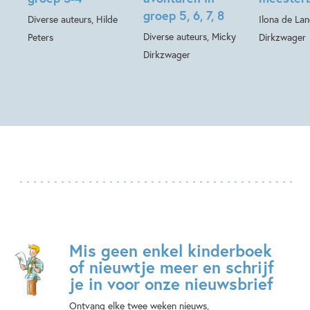
groep 5, 6, 7, 8
Diverse auteurs, Hilde
Ilona de La
Diverse auteurs, Micky
Peters
Dirkzwager
Dirkzwager
Mis geen enkel kinderboek
of nieuwtje meer en schrijf
je in voor onze nieuwsbrief
Ontvang elke twee weken nieuws,