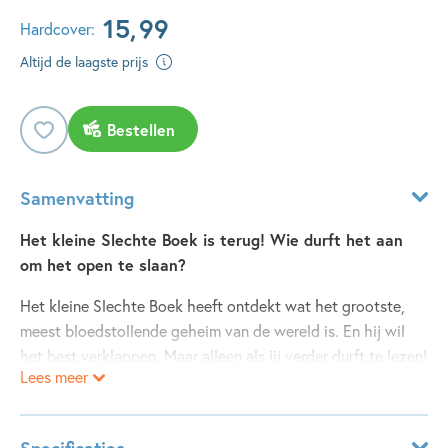
15
,
99
Hardcover:
Altijd de laagste prijs
Bestellen
Samenvatting
Het kleine Slechte Boek is terug! Wie durft het aan
om het open te slaan?
Het kleine Slechte Boek heeft ontdekt wat het grootste,
meest bloedstollende geheim van de wereld is. En hij wil
het best verklappen. Maar alleen als jij verder durft te lezen!
Lees meer
Het kleine Slechte Boek 2
lees je niet netjes op volgorde,
maar kriskras door elkaar. Beleef gruwelijke vertellingen, los
puzzels op en beantwoord vreemde vragen. Alleen zo weet