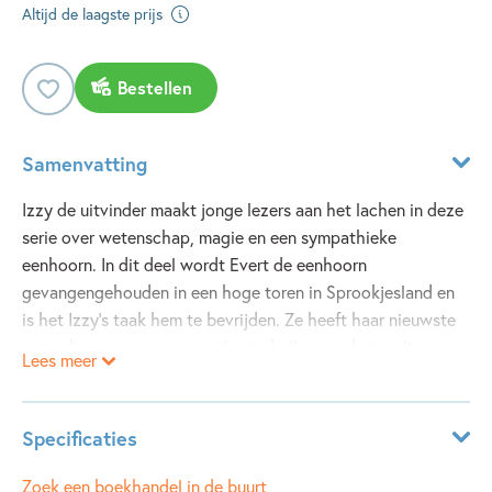
Altijd de laagste prijs
Bestellen
Samenvatting
Izzy de uitvinder maakt jonge lezers aan het lachen in deze
serie over wetenschap, magie en een sympathieke
eenhoorn. In dit deel wordt Evert de eenhoorn
gevangengehouden in een hoge toren in Sprookjesland en
is het Izzy’s taak hem te bevrijden. Ze heeft haar nieuwste
uitvindingen meegenomen (waterballonnen, katapulten en
Lees meer
muziekinstrumenten) maar deze keer is dat niet genoeg om
Evert te redden en neemt een humeurig aardmannetje haar
mee op een reis door de tijd. Een spannend nieuw deel uit
Specificaties
deze serie, boordevol illustraties, strips en eenvoudige
tekst, en daardoor is Izzy de uitvinder perfect voor
ISBN:
9781805076179
Zoek een boekhandel in de buurt