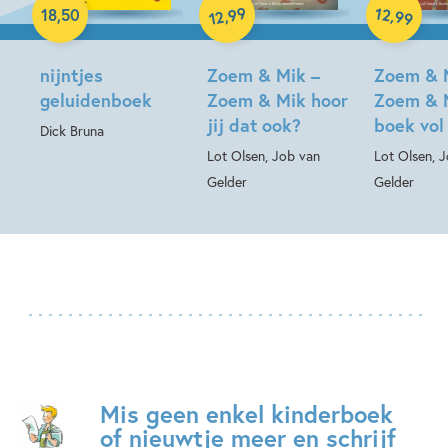
99
12
,
,
18
,
50
99
12
Hardcover
Hardcover
nijntjes
Zoem & Mik –
Zoem & 
geluidenboek
Zoem & Mik hoor
Zoem & 
jij dat ook?
boek vol
Dick Bruna
Lot Olsen, Job van
Lot Olsen, 
Gelder
Gelder
Mis geen enkel kinderboek
of nieuwtje meer en schrijf