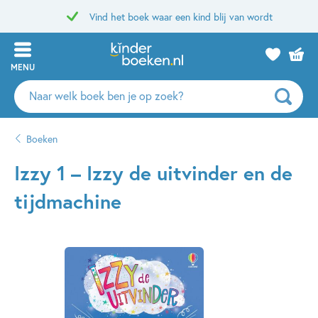
Vind het boek waar een kind blij van wordt
MENU
Zoeken
naar
boeken,
Boeken
auteurs
en
Izzy 1 – Izzy de uitvinder en de
uitgevers
tijdmachine