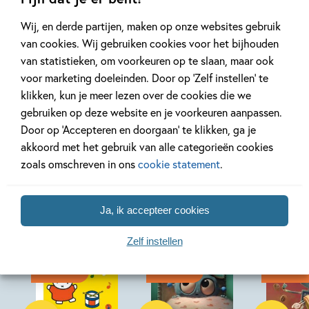
Wij, en derde partijen, maken op onze websites gebruik
Lees meer
Lees meer
van cookies. Wij gebruiken cookies voor het bijhouden
van statistieken, om voorkeuren op te slaan, maar ook
voor marketing doeleinden. Door op ‘Zelf instellen’ te
klikken, kun je meer lezen over de cookies die we
gebruiken op deze website en je voorkeuren aanpassen.
Door op ‘Accepteren en doorgaan’ te klikken, ga je
akkoord met het gebruik van alle categorieën cookies
Bekijk ook eens
zoals omschreven in ons
cookie statement
.
Ja, ik accepteer cookies
Zelf instellen
18-08-2026
17-08-2026
17-08-2026
Hardcover