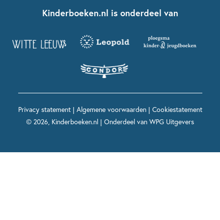
Fien en Teun
Nationale Voorleesdagen
Contact
Kinderboeken.nl is onderdeel van
Kinderboeken diversiteit
Boekentips 9 - 12 jaar
Kikker
Griffels en Penselen
Advies op maat
Grappige kinderboeken
Boekentips 12+ jaar
Spekkie en Sproet
Woutertje Pieterse Prijs
Nieuwsbrief
Spannende kinderboeken
Boekentips 15+ jaar
Mees Kees
Kinderboeken top 10
Alle boeken per onderwerp
Voor volwassenen
De regels van Floor
Prentenboeken top 10
Privacy statement
|
Algemene voorwaarden
|
Cookiestatement
Maxi & Helium
© 2026, Kinderboeken.nl | Onderdeel van
WPG Uitgevers
Voor het onderwijs
Alle kinderboekenpersonages