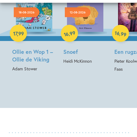
18-08-2026
12-08-2026
Hardcover
Hardcover
Hardcover
99
16
,
,
17
,
99
99
16
Ollie en Wop 1 –
Snoef
Een rugz
Ollie de Viking
Heidi McKinnon
Pieter Koolw
Adam Stower
Faas