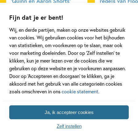
‘Quinn en Aaron Shorts’
regels van Floo
en speelsheid, deze serie zal Griffiths-fans doen genieten en
nieuwe fans voor zich winnen.'
Fijn dat je er bent!
- Books+Publishing
Lees meer
Lees meer
Wij, en derde partijen, maken op onze websites gebruik
van cookies. Wij gebruiken cookies voor het bijhouden
van statistieken, om voorkeuren op te slaan, maar ook
Bekijk alle artikelen
voor marketing doeleinden. Door op ‘Zelf instellen’ te
klikken, kun je meer lezen over de cookies die we
gebruiken op deze website en je voorkeuren aanpassen.
Door op ‘Accepteren en doorgaan’ te klikken, ga je
akkoord met het gebruik van alle categorieën cookies
zoals omschreven in ons
cookie statement
.
Bekijk ook eens
Ja, ik accepteer cookies
Zelf instellen