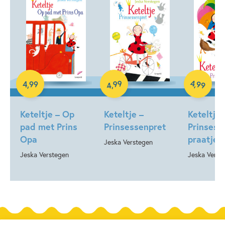
E-book
E-book
E-book
99
4
,
99
4
,
99
,
4
Keteltje – Op
Keteltje –
Keteltje 
pad met Prins
Prinsessenpret
Prinses 
Opa
praatjes
Jeska Verstegen
Jeska Verstegen
Jeska Verst