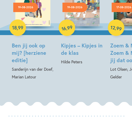
19-08-2026
19-08-2026
17-08-2026
Hardcover
99
12
,
,
18
,
99
99
16
Hardcover
Hardcover
Ben jij ook op
Kipjes – Kipjes in
Zoem & 
mij? [herziene
de klas
Zoem & 
editie]
jij dat o
Hilde Peters
Sanderijn van der Doef,
Lot Olsen, 
Marian Latour
Gelder