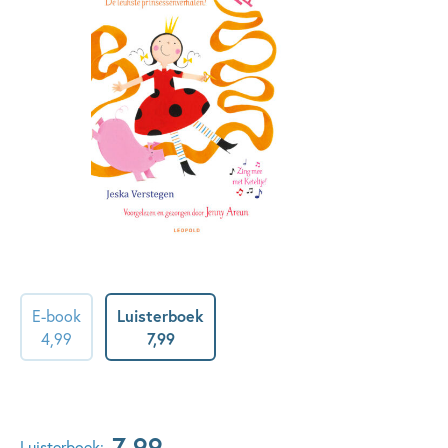
E-book
Luisterboek
4
,
99
7
,
99
7
,
99
Luisterboek: