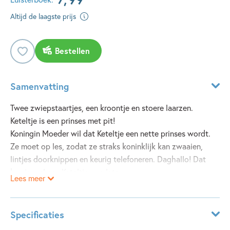
Altijd de laagste prijs
Bestellen
Samenvatting
Twee zwiepstaartjes, een kroontje en stoere laarzen.
Keteltje is een prinses met pit!
Koningin Moeder wil dat Keteltje een nette prinses wordt.
Ze moet op les, zodat ze straks koninklijk kan zwaaien,
lintjes doorknippen en keurig telefoneren. Daghallo! Dat
kun je wel aan Keteltje overlaten.
Lees meer
Prrrrrt! Met haar helikoptertje en met behulp van Beppie big
en Sneeuwbal de kat slaat Keteltje zich overal doorheen en
toont zij zich een ware prinses. Ze redt dieren, zingt in bad
Specificaties
én op tv, bestelt de grootste stuiterbal ooit en ze maakt