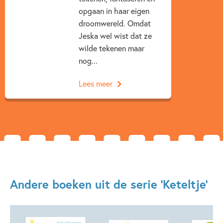
Spelen & leren
Voertuigen
Voorleesboeken
opgaan in haar eigen
Jeska Verstegen
droomwereld. Omdat
Jeska wel wist dat ze
wilde tekenen maar
nog...
Lees meer
Andere boeken uit de serie 'Keteltje'