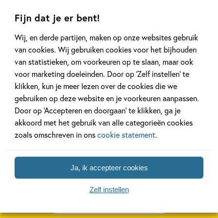
Gerelateerde artikelen
Fijn dat je er bent!
Wij, en derde partijen, maken op onze websites gebruik
Kinderpanel
Kinderpanel
van cookies. Wij gebruiken cookies voor het bijhouden
van statistieken, om voorkeuren op te slaan, maar ook
voor marketing doeleinden. Door op ‘Zelf instellen’ te
klikken, kun je meer lezen over de cookies die we
gebruiken op deze website en je voorkeuren aanpassen.
11 JANUARI 2026
22 DECEMBER 2025
Door op ‘Accepteren en doorgaan’ te klikken, ga je
Ons Kinderpanel leest:
Ons Kinderpane
akkoord met het gebruik van alle categorieën cookies
‘Marvel Superhelden’
‘Vraag het Sam
zoals omschreven in ons
cookie statement
.
Lees meer
Lees meer
Ja, ik accepteer cookies
Zelf instellen
Bekijk alle artikelen