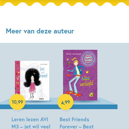
Meer van deze auteur
Hardcover
99
10
,
99
,
4
E-book
Leren lezen AVI
Best Friends
M3 – jet wil veel
Forever – Best