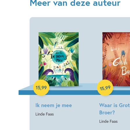
Meer van deze auteur
Hardcover
Hardcover
99
,
15
,
99
15
Ik neem je mee
Waar is Gro
Broer?
Linde Faas
Linde Faas