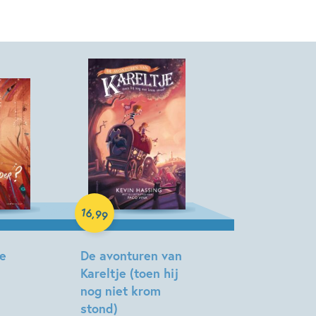
Hardcover
16
,
99
te
De avonturen van
Kareltje (toen hij
nog niet krom
stond)