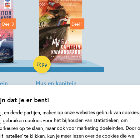
Deel 3
Deel 1
Hardcover
17
,
99
ein
Mus en kapitein
3 –
Kwaadbaard 1 –
ein
Mus en kapitein
jn dat je er bent!
 en De
Kwaadbaard en De
j, en derde partijen, maken op onze websites gebruik van cookies.
5 slangen
j gebruiken cookies voor het bijhouden van statistieken, om
nde Faas
Kevin Hassing, Linda Faas
orkeuren op te slaan, maar ook voor marketing doeleinden. Door 
elf instellen’ te klikken, kun je meer lezen over de cookies die we