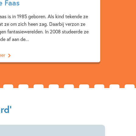
vonturen in een wonderlijk decor.’ Bas Maliepaard,
e Faas
021
aas is in 1985 geboren. Als kind tekende ze
at ze om zich heen zag. Daarbij verzon ze
je het gevoel hebt dat je erbij bent.’ Jona, 10 jaar
gen fantasiewerelden. In 2008 studeerde ze
– 12 jaar
Actie & avontuur
de af aan de...
Fantasie & magie
Ontwikkeling kind
Voor volwassenen
Vriendschap
eer
Kevin Hassing
Linde Faas
rd'