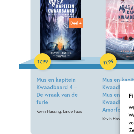
Deel 4
Hardcover
Hardcover
99
17
,
99
,
17
Mus en kapitein
Mus en kapit
Kwaadbaard 4 –
Kwaadbaard 
De wraak van de
Mus en kapit
Fi
furie
Kwaadbaard
Wi
Amorfe
Kevin Hassing, Linde Faas
Wi
Kevin Hassing, Li
vo
‘Z