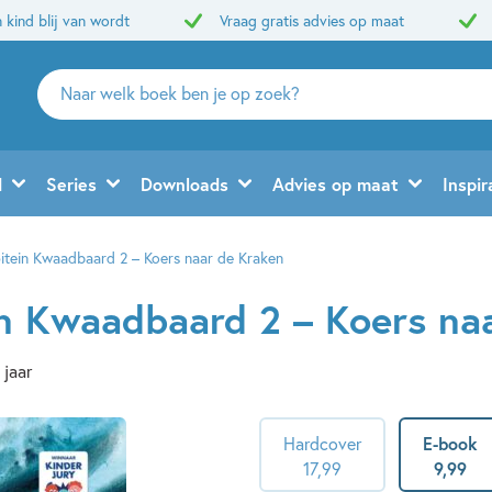
 kind blij van wordt
Vraag gratis advies op maat
Zoeken
naar
boeken,
auteurs
d
Series
Downloads
Advies op maat
Inspir
en
uitgevers
itein Kwaadbaard 2 – Koers naar de Kraken
n Kwaadbaard 2 – Koers na
 jaar
Hardcover
E-book
17
,
99
9
,
99