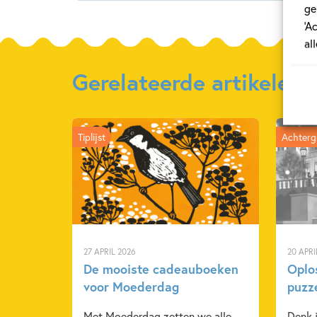
ge
‘A
al
Gerelateerde artikelen
Tiplijst
Achterg
27 APRIL 2026
20 APRI
De mooiste cadeauboeken
Oplo
voor Moederdag
puzz
Met Moederdag zetten we alle
Denk j