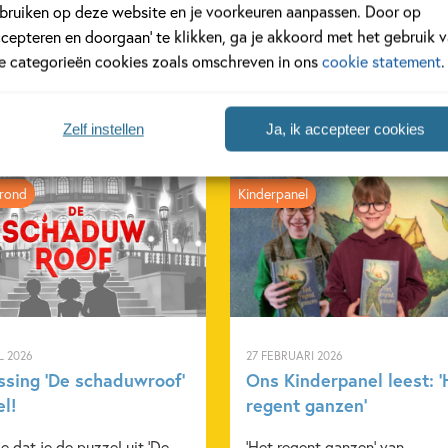
bruiken op deze website en je voorkeuren aanpassen. Door op
ccepteren en doorgaan’ te klikken, ga je akkoord met het gebruik 
le categorieën cookies zoals omschreven in ons
cookie statement
.
Zelf instellen
Ja, ik accepteer cookies
rond
Kinderpanel
L 2026
27 FEBRUARI 2026
ssing ‘De schaduwroof’
Ons Kinderpanel leest: ‘
el!
regent ganzen’
e dat je de puzzel uit 'De
'Het regent ganzen' van