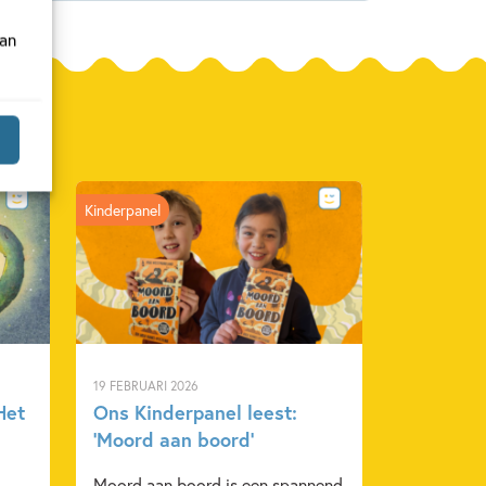
van
Kinderpanel
19 FEBRUARI 2026
Het
Ons Kinderpanel leest:
‘Moord aan boord’
Moord aan boord is een spannend