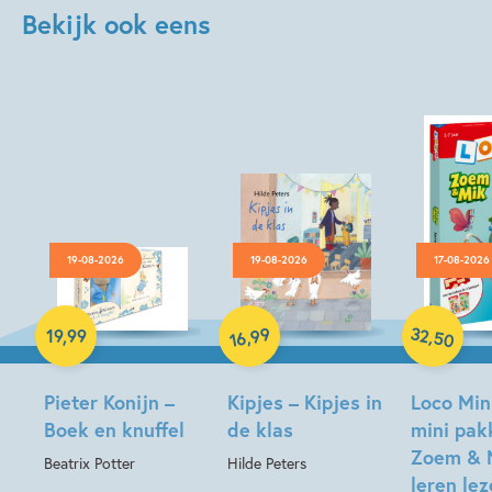
Bekijk ook eens
19-08-2026
19-08-2026
17-08-2026
Hardcover
Hardcover
Paperback
32
99
,
,
19
,
99
50
16
Pieter Konijn –
Kipjes – Kipjes in
Loco Min
Boek en knuffel
de klas
mini pak
Zoem & 
Beatrix Potter
Hilde Peters
leren le