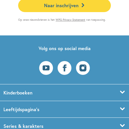
Naar inschrijven
Op onze nieuwsbrieven is het
WPG Privacy Statement
van toepassing.
Volg ons op social media
Kinderboeken
Voorleesboeken
Leeftijdspagina’s
Prentenboeken
Boekentips 0 - 1,5 jaar
Series & karakters