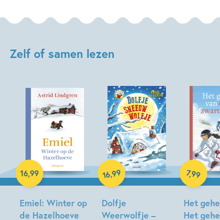
Zelf of samen lezen
Hardcover
99
7
,
99
,
16
,
99
16
E-book
Hardcover
Emiel: Winter op
Dolfje
Het gehe
de Hazelhoeve
Weerwolfje –
Het gehe