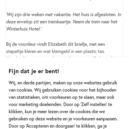
‘Wij zijn drie weken met vakantie. Het huis is afgesloten. In
deze envelop zit een treinkaartje. Neem de trein naar het
Winterhuis Hotel.’
Bij de voordeur vindt Elizabeth dit briefje, met een
stapeltje kleren en wat kleingeld in een plastic tas.
Noodgedwongen vertrekt ze, in haar eentje. Ze komt bij
een prachtig maar raadselachtig hotel, met een
Fijn dat je er bent!
Lees meer
snoepkeuken, een filmzaal, een meer om op te schaatsen en
de grootste bibliotheek die ze ooit heeft gezien. Daar
Wij, en derde partijen, maken op onze websites gebruik
geldt maar één verbod. En daar vindt Elizabeth een oud,
van cookies. Wij gebruiken cookies voor het bijhouden
geheimzinnig boek waarin letters verschijnen die alleen zij
van statistieken, om voorkeuren op te slaan, maar ook
kan zien. Er rust een vloek op Winterhuis Hotel en
voor marketing doeleinden. Door op ‘Zelf instellen’ te
Elizabeth is misschien wel de enige die de vloek kan
Winterse voorleespret
klikken, kun je meer lezen over de cookies die we
opheffen.
gebruiken op deze website en je voorkeuren aanpassen.
Door op ‘Accepteren en doorgaan’ te klikken, ga je