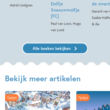
Dolfje
de zwart
Astrid Lindgren
Sneeuwwolfje
Gerard van 
[FC]
Saskia Half
Paul van Loon, Hugo
& ilia
van Look
Alle boeken bekijken
Bekijk meer artikelen
Tiplijst
Tiplijst