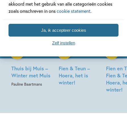
akkoord met het gebruik van alle categorieën cookies
zoals omschreven in ons
cookie statement
.
Ja, ik accepteer cookies
Zelf instellen
Luisterboek
Hardcover
Hardcover
99
7
,
99
14
,
99
,
3
Thuis bij Muis –
Fien & Teun –
Fien en 
Winter met Muis
Hoera, het is
Fien & T
winter!
Hoera, he
Pauline Baartmans
winter!