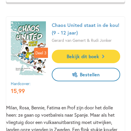
Chaos United staat in de kou!
(9 - 12 jaar)
Gerard van Gemert & Rudi Jonker
Deel 3
Deel 3
Bekijk dit boek
Bestellen
Hardcover:
15
,
99
Milan, Rosa, Bennie, Fatima en Prof zijn door het dolle
heen: ze gaan op voetbalreis naar Spanje. Maar als het
vliegtuig door een vulkaanuitbarsting moet uitwijken,
landen onze vrienden in Zweden. Een flink stukje kouder