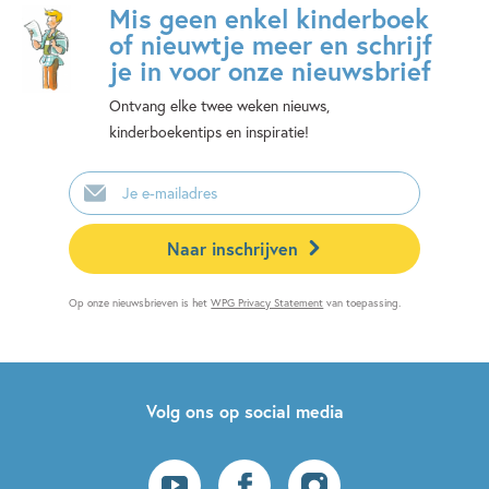
Mis geen enkel kinderboek
of nieuwtje meer en schrijf
je in voor onze nieuwsbrief
Ontvang elke twee weken nieuws,
kinderboekentips en inspiratie!
E-
mailadres
Naar inschrijven
Op onze nieuwsbrieven is het
WPG Privacy Statement
van toepassing.
Volg ons op social media