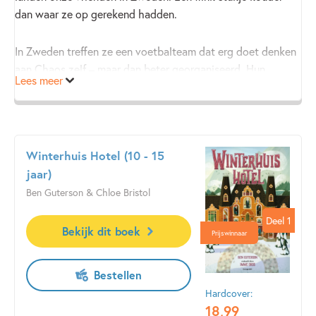
dan waar ze op gerekend hadden.
In Zweden treffen ze een voetbalteam dat erg doet denken
aan Chaos zelf – maar dan beter georganiseerd. Hun
Lees meer
clubhuis is
made by IKEA
, dus valt niet uit elkaar. En
voetballend lijken ze ook van een ander niveau. Of is dat
maar schijn?
Winterhuis Hotel (10 - 15
jaar)
Ben Guterson & Chloe Bristol
Deel 1
Deel 1
Bekijk dit boek
Prijswinnaar
Bestellen
Hardcover:
18
,
99