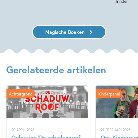
Trinder
Magische Boeken
Gerelateerde artikelen
Achtergrond
Kinderpanel
20 APRIL 2026
27 FEBRUARI 2026
Oplossing ‘De schaduwroof’
Ons Kinderpane