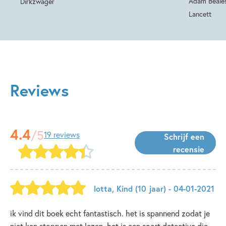
Adam Beale
Dirkzwager
Lancett
Reviews
4.4
/5
19 reviews
Schrijf een
recensie
lotta
,
Kind
(10 jaar)
- 04-01-2021
ik vind dit boek echt fantastisch. het is spannend zodat je
niet kan stoppen met lezen. het is een soort detective die