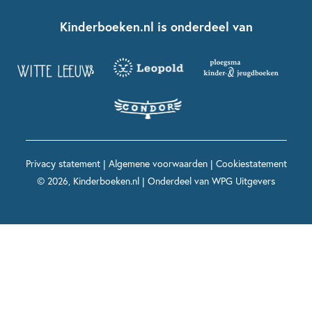
Boekentips 7 - 9 jaar
Fien en Teun
Nationale Voorleesdagen
Contact
Kinderboeken.nl is onderdeel van
Kinderboeken diversiteit
Boekentips 9 - 12 jaar
Kikker
Griffels en Penselen
Advies op maat
Grappige kinderboeken
Boekentips 12+ jaar
Spekkie en Sproet
Woutertje Pieterse Prijs
Nieuwsbrief
Spannende kinderboeken
Boekentips 15+ jaar
Mees Kees
Kinderboeken top 10
Alle boeken per onderwerp
Voor volwassenen
De regels van Floor
Prentenboeken top 10
Privacy statement
|
Algemene voorwaarden
|
Cookiestatement
Maxi & Helium
© 2026, Kinderboeken.nl | Onderdeel van
WPG Uitgevers
Voor het onderwijs
Alle kinderboekenpersonages