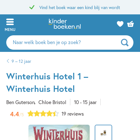
Vind het boek waar een kind blij van wordt
MENU
Zoeken
naar
boeken,
9 – 12 jaar
auteurs
en
Winterhuis Hotel 1 –
uitgevers
Winterhuis Hotel
Ben Guterson
Chloe Bristol
10 - 15 jaar
4.4
19 reviews
/5