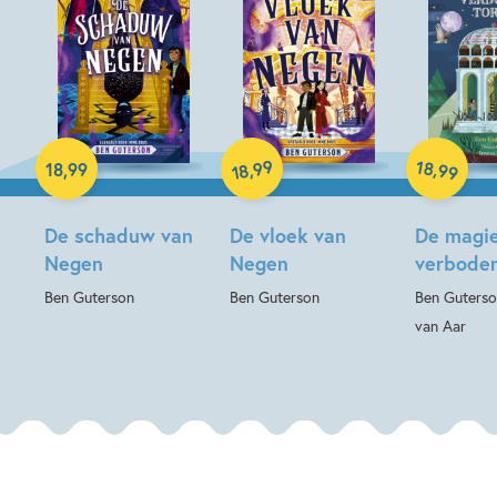
Hardcover
Hardcover
Hardcover
99
18
,
,
18
,
99
99
18
De schaduw van
De vloek van
De magie
Negen
Negen
verboden
Ben Guterson
Ben Guterson
Ben Guterso
van Aar