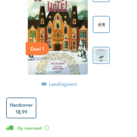
Deel 1
Leesfragment
Hardcover
18
,
99
Op voorraad