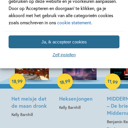
gebruiken op deze website en je voorkeuren aanpassen.
Door op ‘Accepteren en doorgaan’ te klikken, ga je
Meer Magische Boeken
akkoord met het gebruik van alle categorieën cookies
zoals omschreven in ons
cookie statement
.
Ja, ik accepteer cookies
Zelf instellen
Hardcover
Hardcover
99
11
E-book
,
,
18
,
99
99
18
Het meisje dat
Heksenjongen
MIDDERN
de maan dronk
– De bri
Kelly Barnhill
Middern
Kelly Barnhill
Benjamin Re