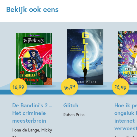
Bekijk ook eens
Paperback
Hardcover
99
16
,
,
16
,
99
99
16
Hardcover
De Bandini’s 2 –
Glitch
Hoe ik p
Het criminele
ongeluk 
Ruben Prins
meesterbrein
internet
verwoes
Ilona de Lange, Micky