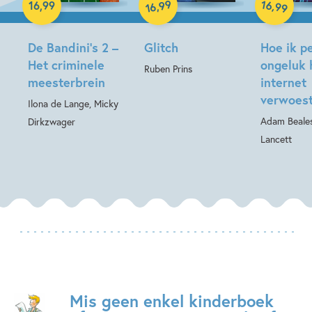
99
16
,
,
16
,
99
99
16
Hardcover
De Bandini’s 2 –
Glitch
Hoe ik p
Het criminele
ongeluk 
Ruben Prins
meesterbrein
internet
verwoes
Ilona de Lange, Micky
Adam Beale
Dirkzwager
Lancett
Mis geen enkel kinderboek