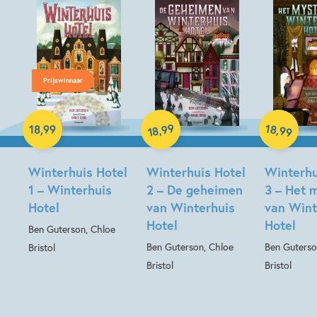
Prijswinnaar
99
18
Hardcover
,
,
18
,
99
99
18
Hardcover
Hardcover
Winterhuis Hotel
Winterhuis Hotel
Winterhu
1 – Winterhuis
2 – De geheimen
3 – Het 
Hotel
van Winterhuis
van Wint
Hotel
Hotel
Ben Guterson, Chloe
Ben Guterson, Chloe
Ben Guterso
Bristol
Bristol
Bristol