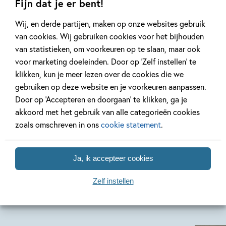
Fijn dat je er bent!
11
,
99
E-book
Wij, en derde partijen, maken op onze websites gebruik
MIDDERNACHT 1
van cookies. Wij gebruiken cookies voor het bijhouden
– De brief om
van statistieken, om voorkeuren op te slaan, maar ook
Middernacht
voor marketing doeleinden. Door op ‘Zelf instellen’ te
Benjamin Read, Laura
klikken, kun je meer lezen over de cookies die we
gebruiken op deze website en je voorkeuren aanpassen.
Trinder
Door op ‘Accepteren en doorgaan’ te klikken, ga je
akkoord met het gebruik van alle categorieën cookies
zoals omschreven in ons
cookie statement
.
Ja, ik accepteer cookies
Zelf instellen
Meer Magische Boeken