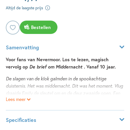
Altijd de laagste prijs
Bestellen
Samenvatting
Voor fans van Nevermoor. Los te lezen, magisch
vervolg op
De brief om Middernacht
. Vanaf 10 jaar.
De slagen van de klok galmden in de spookachtige
duisternis. Het was middernacht. Dit was het moment. Vlug
draaide Emily de sleutel om en de deur zwaaide open. Een
Lees meer
golf magie overspoelde haar en haar huid begon te tintelen.
Eindelijk, ze was er. In het Middernacht Uur.
Specificaties
Alleen om middernacht gaat de deur naar het Middernacht
Uur open. Achter die deur wacht een adembenemende,