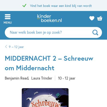
Vind het boek waar een kind blij van wordt
MENU
Zoeken
naar
boeken,
9 – 12 jaar
auteurs
en
MIDDERNACHT 2 – Schreeuw
uitgevers
om Middernacht
Benjamin Read
Laura Trinder
10 - 12 jaar