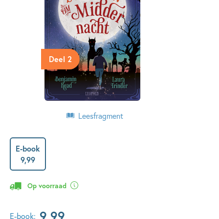
Deel 2
Leesfragment
E-book
9
,
99
Op voorraad
9
,
99
E-book: