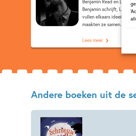
Benjamin Read en Laura Tri
ge
Benjamin schrijft, Laura ma
‘A
vullen elkaars ideeën en v
al
maakten ze samen...
Lees meer
Andere boeken uit de 