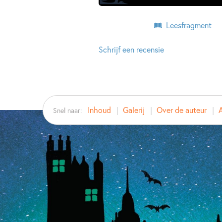
Leesfragment
Schrijf een recensie
Inhoud
Galerij
Over de auteur
Snel naar: