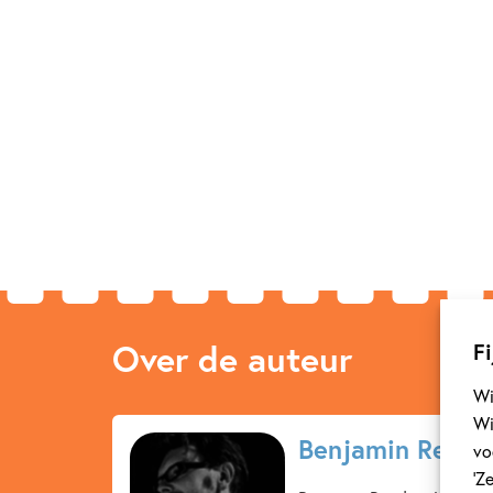
Over de auteur
Fi
Wi
Wi
Benjamin Read
vo
‘Z