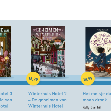
Hardcover
Hardcover
18
99
,
,
99
18
otel 3
Winterhuis Hotel 2
Het meisje da
ie van
– De geheimen van
maan dronk
otel
Winterhuis Hotel
Kelly Barnhill