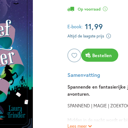
Op voorraad
11
,
99
E-book:
Altijd de laagste prijs
Bestellen
Samenvatting
Spannende en fantasierijke 
avonturen.
SPANNEND | MAGIE | ZOEKT
Midden in de nacht wordt er bi
Lees meer
Daarop vertrekt haar moeder n