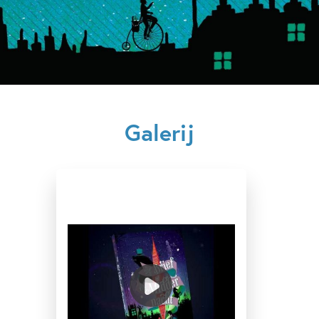
Familie & gezin
Fantasie
Vriendschap
Benjamin Re
Galerij