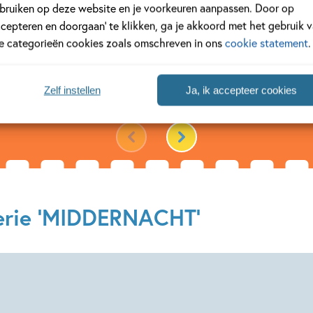
nder zijn co-auteurs.
Laura Trin
bruiken op deze website en je voorkeuren aanpassen. Door op
akt illustraties, en ze
maakt illus
ccepteren en doorgaan’ te klikken, ga je akkoord met het gebruik 
erhaallijnen aan. Eerder
ideeën en 
le categorieën cookies zoals omschreven in ons
cookie statement
.
Zelf instellen
Ja, ik accepteer cookies
Lees meer
serie 'MIDDERNACHT'