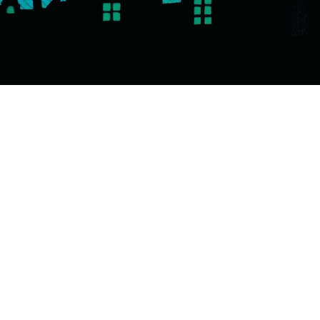
Fantasie & magie
Spanning
ad
Laura Trinder