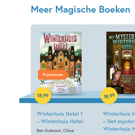
Meer Magische Boeken
Prijswinnaar
Hardcover
Hardcover
99
,
18
,
99
18
Winterhuis Hotel 1
Winterhuis H
– Winterhuis Hotel
– Het myster
Winterhuis H
Ben Guterson, Chloe