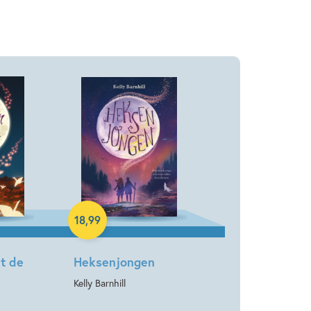
Hardcover
18
,
99
t de
Heksenjongen
Kelly Barnhill