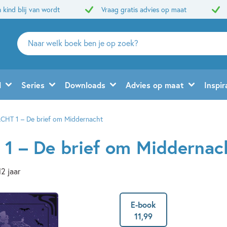
 kind blij van wordt
Vraag gratis advies op maat
Zoeken
naar
boeken,
auteurs
d
Series
Downloads
Advies op maat
Inspir
en
uitgevers
HT 1 – De brief om Middernacht
 – De brief om Middernac
12 jaar
E-book
11
,
99