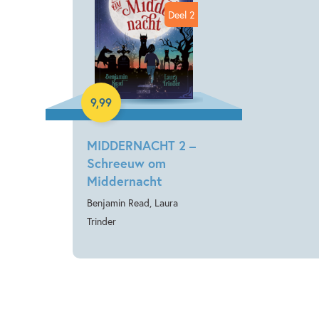
Deel 2
E-book
9
,
99
MIDDERNACHT 2 –
Schreeuw om
Middernacht
Benjamin Read, Laura
Trinder