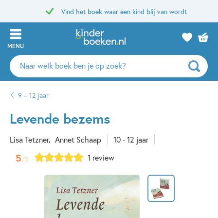
Vind het boek waar een kind blij van wordt
MENU
Zoeken
naar
boeken,
9 – 12 jaar
auteurs
en
Levende bezems
uitgevers
Lisa Tetzner
Annet Schaap
10 - 12 jaar
5
1 review
/5