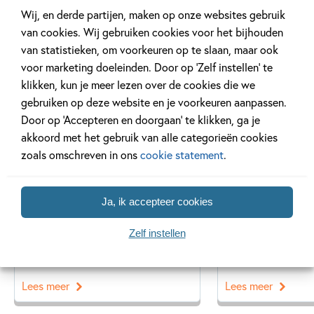
Wij, en derde partijen, maken op onze websites gebruik
van cookies. Wij gebruiken cookies voor het bijhouden
van statistieken, om voorkeuren op te slaan, maar ook
Gerelateerde artikelen
voor marketing doeleinden. Door op ‘Zelf instellen’ te
klikken, kun je meer lezen over de cookies die we
gebruiken op deze website en je voorkeuren aanpassen.
Achtergrond
Kinderpanel
Door op ‘Accepteren en doorgaan’ te klikken, ga je
akkoord met het gebruik van alle categorieën cookies
zoals omschreven in ons
cookie statement
.
20 APRIL 2026
27 FEBRUARI 2026
Ja, ik accepteer cookies
Oplossing ‘De schaduwroof’
Ons Kinderpane
puzzel!
regent ganzen’
Zelf instellen
Lees meer
Lees meer