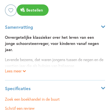
Bestellen
Samenvatting
Onvergetelijke klassieker over het leven van een
jonge schoorsteenveger, voor kinderen vanaf negen
jaar.
Levende bezems, dat waren jongens tussen de negen en de
veertien jaar die als hulpjes van Italiaanse
Lees meer
schoorsteenvegers werkten. Dat was geen fijn baantje; ze
moesten in stikdonkere, nauwe schoorstenen kruipen,
werden vies en kregen vaak roet in hun longen.
Specificaties
Dit boek gaat over zo'n 'levende bezem'. Giorgio wordt door
zijn vader verkocht aan de man met het litteken. Na een
Leeftijdsindicatie:
10 - 12 jaar
Zoek een boekhandel in de buurt
lange en avontuurlijke reis komt hij aan in Milaan. Als
ISBN:
9789021677194
Schrijf een review
schoorsteenvegerjongen moet Giorgio keihard werken en