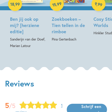
Hardcover
99
9
,
99
,
18
,
99
15
Ben jij ook op
Zoekboeken –
Cosy Sti
mij? [herziene
Tien tellen in de
Worlds
editie]
rimboe
Hinkler Stud
Sanderijn van der Doef,
Pina Gertenbach
Marian Latour
Reviews
5
/5
1
Schrijf een
review