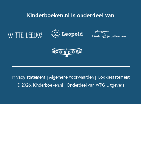
Kinderboeken klassiekers
Boekentips 7 - 9 jaar
Fien en Teun
Nationale Voorleesdagen
Contact
Kinderboeken.nl is onderdeel van
Kinderboeken diversiteit
Boekentips 9 - 12 jaar
Kikker
Griffels en Penselen
Advies op maat
Grappige kinderboeken
Boekentips 12+ jaar
Spekkie en Sproet
Woutertje Pieterse Prijs
Nieuwsbrief
Spannende kinderboeken
Boekentips 15+ jaar
Mees Kees
Kinderboeken top 10
Alle boeken per onderwerp
Voor volwassenen
De regels van Floor
Prentenboeken top 10
Privacy statement
|
Algemene voorwaarden
|
Cookiestatement
Maxi & Helium
© 2026, Kinderboeken.nl | Onderdeel van
WPG Uitgevers
Voor het onderwijs
Alle kinderboekenpersonages