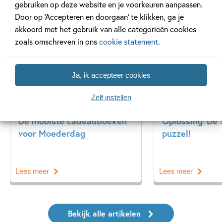
gebruiken op deze website en je voorkeuren aanpassen.
Gerelateerde artikelen
Door op ‘Accepteren en doorgaan’ te klikken, ga je
akkoord met het gebruik van alle categorieën cookies
zoals omschreven in ons
cookie statement
.
Tiplijst
Achtergrond
Ja, ik accepteer cookies
Zelf instellen
27 APRIL 2026
20 APRIL 2026
De mooiste cadeauboeken
Oplossing ‘De
voor Moederdag
puzzel!
Lees meer
Lees meer
Bekijk alle artikelen