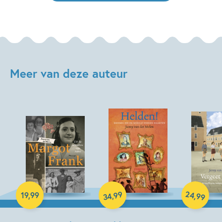
Meer van deze auteur
Hardcover
Hardcover
Hardcover
99
24
,
,
19
,
99
34
99