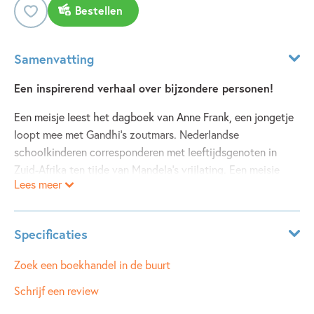
Bestellen
Samenvatting
Een inspirerend verhaal over bijzondere personen!
Een meisje leest het dagboek van Anne Frank, een jongetje
loopt mee met Gandhi’s zoutmars. Nederlandse
schoolkinderen corresponderen met leeftijdsgenoten in
Zuid-Afrika ten tijde van Mandela’s vrijlating. Een meisje
Lees meer
vindt de moed om door te gaan in het verhaal van Malala...
Vanuit de beleving van kinderen vertelt Janny van der
Molen het verhaal van mensen die de wereld door hun
Specificaties
moed, kracht en doorzettingsvermogen een stukje mooier
maakten. Bekende en minder bekende mensen die voor
Leeftijdsindicatie:
8 - 99 jaar
Zoek een boekhandel in de buurt
kinderen van vandaag een voorbeeld en inspiratiebron
ISBN:
9789021685168
Schrijf een review
kunnen zijn:
NUR:
212
Malala, Maria Montessori, Nkosi Johnson, Greta Thunberg,