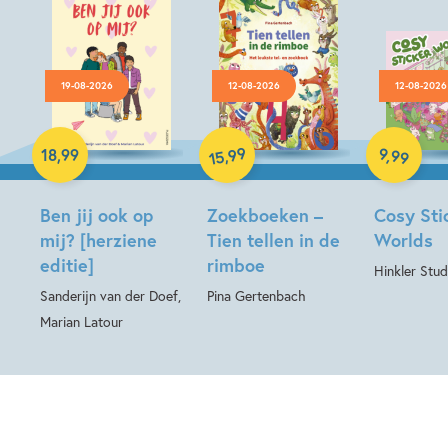
19-08-2026
12-08-2026
12-08-2026
Paperback
Hardcover
99
9
,
99
,
18
,
99
15
Hardcover
Ben jij ook op
Zoekboeken –
Cosy Sti
mij? [herziene
Tien tellen in de
Worlds
editie]
rimboe
Hinkler Stud
Sanderijn van der Doef,
Pina Gertenbach
Marian Latour