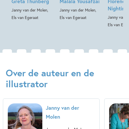
Greta Thunberg
Malala Yousafzai
Florence
Els van Egeraat
Nighting
Janny van der Molen,
Janny van der Molen,
Janny van d
Els van Egeraat
Els van Egeraat
Els van Ege
Over de auteur en de
illustrator
Janny van der
Molen