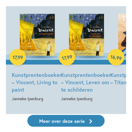
Hardcover
16
99
,
17
,
99
,
99
17
Hardcover
Hardcover
Kunstprentenboeken
Kunstprentenboeken
Kunstpr
– Vincent, Living to
– Vincent, Leven om
– Titanic
paint
te schilderen
Janneke Ipenburg
Janneke Ipenburg
Meer over deze serie