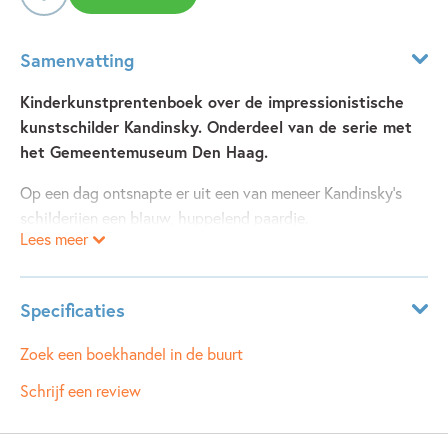
Samenvatting
Kinderkunstprentenboek over de impressionistische
kunstschilder Kandinsky. Onderdeel van de serie met
het Gemeentemuseum Den Haag.
Op een dag ontsnapte er uit een van meneer Kandinsky’s
schilderijen een blauw, huppelend paardje.
Lees meer
Zo begint het verhaal over de schilder Kandinsky. Het
blauwe paardje zal zijn metgezel worden, door dik en dun.
Dankzij de influisteringen van het paardje zal meneer
Specificaties
Kandinsky nieuwe schilderijen gaan maken – schilderijen
zoals de wereld die nog niet had gezien.
Leeftijdsindicatie:
3 - 5 jaar
Zoek een boekhandel in de buurt
Maar dan, op een dag, is het blauwe paardje spoorloos
ISBN:
9789025875695
Schrijf een review
verdwenen. Meneer Kandinsky blijft eenzaam achter,
NUR:
273
treurend over het verlies van zijn vriend...
Type:
Hardcover