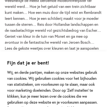
weesmeisje de meest beroemde modeontwerpster ter
wereld werd… Hoe je het geluid van een trein zichtbaar
kunt maken… Hoe een muis door de tijd reist en Rembrandt
leert kennen… Hoe je een schilderij maakt voor je moeder
tussen de sterren… Reis door Hollandse landschappen en
de raadselachtige wereld vol gezichtsbedrog van Escher…
Geniet van kleur in de tuin van Monet en ga mee op
avontuur in de fantastische wereld van Jeroen Bosch…
Lees de gekste weetjes over kleuren en laat je aanspoelen
op een eiland… Breng midden in de oorlog sinaasappels
naar Mondriaan in New York… De verhalen in deze boeken
Fijn dat je er bent!
laten je niet meer los!
Wij, en derde partijen, maken op onze websites gebruik
van cookies. Wij gebruiken cookies voor het bijhouden
Lees verder
van statistieken, om voorkeuren op te slaan, maar ook
voor marketing doeleinden. Door op ‘Zelf instellen’ te
klikken, kun je meer lezen over de cookies die we
gebruiken op deze website en je voorkeuren aanpassen.