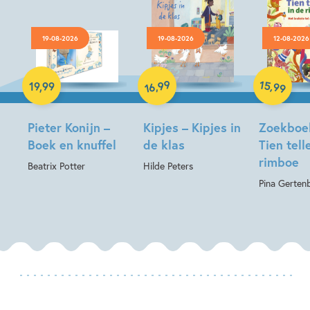
19-08-2026
19-08-2026
12-08-2026
Hardcover
Hardcover
Hardcover
99
15
,
,
19
,
99
99
16
Pieter Konijn –
Kipjes – Kipjes in
Zoekboe
Boek en knuffel
de klas
Tien tell
rimboe
Beatrix Potter
Hilde Peters
Pina Gerten