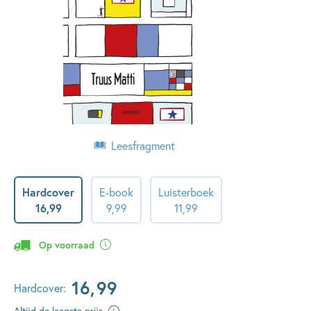
Leesfragment
Hardcover
E-book
Luisterboek
16
,
99
9
,
99
11
,
99
Op voorraad
16
,
99
Hardcover:
Altijd de laagste prijs