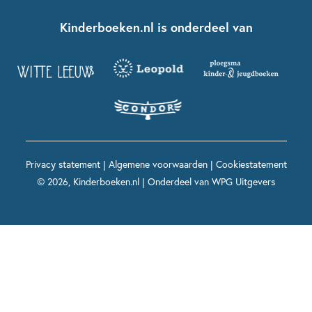
Boekentips 7 - 9 jaar
Fien en Teun
Nationale Voorleesdagen
Contact
Kinderboeken.nl is onderdeel van
Kinderboeken diversiteit
Boekentips 9 - 12 jaar
Kikker
Griffels en Penselen
Advies op maat
Grappige kinderboeken
Boekentips 12+ jaar
Spekkie en Sproet
Woutertje Pieterse Prijs
Nieuwsbrief
Spannende kinderboeken
Boekentips 15+ jaar
Mees Kees
Kinderboeken top 10
Alle boeken per onderwerp
Voor volwassenen
De regels van Floor
Prentenboeken top 10
Privacy statement
|
Algemene voorwaarden
|
Cookiestatement
Maxi & Helium
© 2026, Kinderboeken.nl | Onderdeel van
WPG Uitgevers
Voor het onderwijs
Alle kinderboekenpersonages