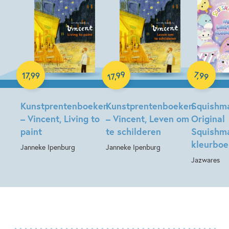
Hardcover
Hardcover
Paperback
99
7
,
99
17
,
99
,
17
Kunstprentenboeken
Kunstprentenboeken
Squishma
– Vincent, Living to
– Vincent, Leven om
Original
paint
te schilderen
Squishm
kleurboe
Janneke Ipenburg
Janneke Ipenburg
Jazwares