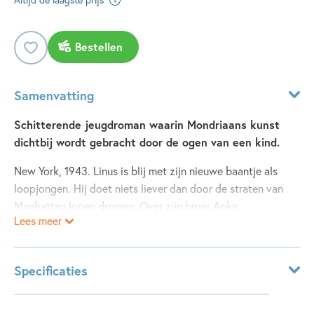
Bestellen
Samenvatting
Schitterende jeugdroman waarin Mondriaans kunst
dichtbij wordt gebracht door de ogen van een kind.
New York, 1943. Linus is blij met zijn nieuwe baantje als
loopjongen. Hij doet niets liever dan door de straten van
Manhattan lopen dromen. Over zijn broer Apke
Lees meer
bijvoorbeeld, die naar Europa gaat om mee te vechten in de
oorlog. Of over Superman, die andere held.
Het huis in 59th Street waar Linus sinaasappels bezorgt,
Specificaties
ziet er van buiten uit als alle andere. Binnen, in het atelier
van mister Orange, is alles anders. Zelfs als het regent is
Leeftijdsindicatie:
10 - 12 jaar
het er licht, en op de muren dansen gekleurde vlakken.