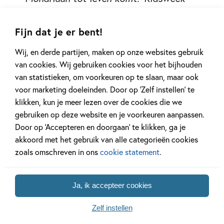
Junior
Fijn dat je er bent!
Wij, en derde partijen, maken op onze websites gebruik
van cookies. Wij gebruiken cookies voor het bijhouden
van statistieken, om voorkeuren op te slaan, maar ook
voor marketing doeleinden. Door op ‘Zelf instellen’ te
klikken, kun je meer lezen over de cookies die we
gebruiken op deze website en je voorkeuren aanpassen.
Gerelateerde artikelen
Door op ‘Accepteren en doorgaan’ te klikken, ga je
akkoord met het gebruik van alle categorieën cookies
zoals omschreven in ons
cookie statement
.
Achtergrond
Kinderpanel
Ja, ik accepteer cookies
Zelf instellen
20 APRIL 2026
27 FEBRUARI 2026