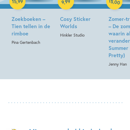
15
99
,
15
,
99
00
,
9
Paperback
Zoekboeken –
Cosy Sticker
Zomer-tri
Tien tellen in de
Worlds
– De zom
rimboe
waarin a
Hinkler Studio
verander
Pina Gertenbach
Summer 
Pretty)
Jenny Han