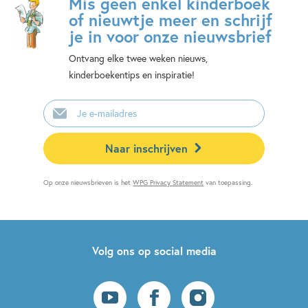
Mis geen enkel kinderboek
of nieuwtje meer en schrijf
je in voor onze nieuwsbrief
Ontvang elke twee weken nieuws,
kinderboekentips en inspiratie!
E-
mailadres
Naar inschrijven
Op onze nieuwsbrieven is het
WPG Privacy Statement
van toepassing.
Volg ons op social media