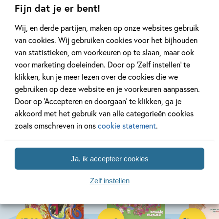
‘Het werk van Kees Spiering zit vol goede observaties.’
Fijn dat je er bent!
Jaap Robben, samensteller van
Heel de wereld wordt
Wij, en derde partijen, maken op onze websites gebruik
Bekijk alle artikelen
wakker
van cookies. Wij gebruiken cookies voor het bijhouden
van statistieken, om voorkeuren op te slaan, maar ook
voor marketing doeleinden. Door op ‘Zelf instellen’ te
klikken, kun je meer lezen over de cookies die we
gebruiken op deze website en je voorkeuren aanpassen.
Bekijk ook eens
Door op ‘Accepteren en doorgaan’ te klikken, ga je
akkoord met het gebruik van alle categorieën cookies
zoals omschreven in ons
cookie statement
.
Ja, ik accepteer cookies
Zelf instellen
12-08-2026
12-08-2026
Paperback
Hardcover