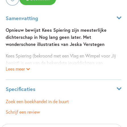
Samenvatting
Opnieuw bewijst Kees Spiering zijn meesterlijke
dichterschap in Nog lang geen later. Met
wonderschone illustraties van Jeska Verstegen
Kees Spiering (bekroond met een Vlag en Wimpel voor
Jij
begint
) is een van de bekendste jeugddichters van
Lees meer
Nederland.
Nog lang geen later
is een bundel met
gloednieuwe gedichten van zijn hand over voor jongeren
herkenbare onderwerpen. Jeska Verstegen verzorgde de
Specificaties
poëtische illustraties.
Leeftijdsindicatie:
15 - 99 jaar
Zoek een boekhandel in de buurt
Nog lang geen later
bevat uitsluitend nieuwe, nog niet
ISBN:
9789021039756
Schrijf een review
eerder gepubliceerde gedichten over grote en kleine
NUR:
294
momenten in het leven van een opgroeiende jongere. In
Type:
Hardcover